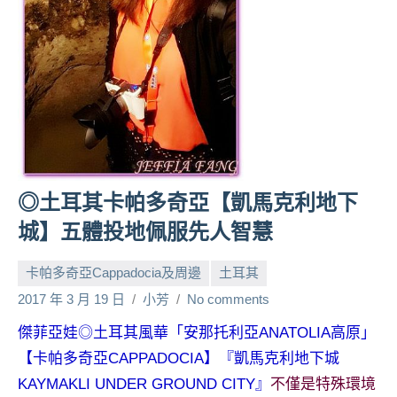
人
帶
路、
旅
遊
節
目
來
賓、
◎土耳其卡帕多奇亞【凱馬克利地下
News
城】五體投地佩服先人智慧
金
探
卡帕多奇亞Cappadocia及周邊
土耳其
號
節
2017 年 3 月 19 日
小芳
No comments
目
傑菲亞娃◎土耳其風華「安那托利亞ANATOLIA高原」
班
【卡帕多奇亞CAPPADOCIA】『凱馬克利地下城
底、
外
KAYMAKLI UNDER GROUND CITY』
不僅是特殊環境