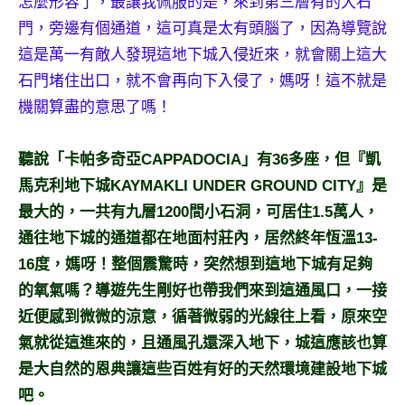
怎麼形容了，最讓我佩服的是，來到第三層有的大石
門，旁邊有個通道，這可真是太有頭腦了，因為導覽說
這是萬一有敵人發現這地下城入侵近來，就會關上這大
石門堵住出口，就不會再向下入侵了，媽呀！這不就是
機關算盡的意思了嗎！
聽說「卡帕多奇亞CAPPADOCIA」有36多座，但『凱
馬克利地下城KAYMAKLI UNDER GROUND CITY』是
最大的，一共有九層1200間小石洞，可居住1.5萬人，
通往地下城的通道都在地面村莊內，居然終年恆溫13-
16度，媽呀！整個震驚時，突然想到這地下城有足夠
的氧氣嗎？導遊先生剛好也帶我們來到這通風口，一接
近便感到微微的涼意，循著微弱的光線往上看，原來空
氣就從這進來的，且通風孔還深入地下，城這應該也算
是大自然的恩典讓這些百姓有好的天然環境建設地下城
吧。