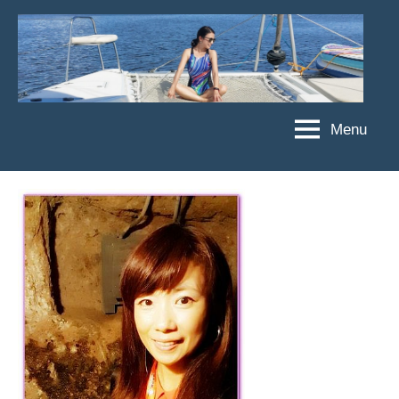
Skip
to
content
Menu
傑
★
傑
菲
菲
亞
亞
娃
娃
粉
JEFFIA
絲
FANG
團、
主
題
旅
遊、
達