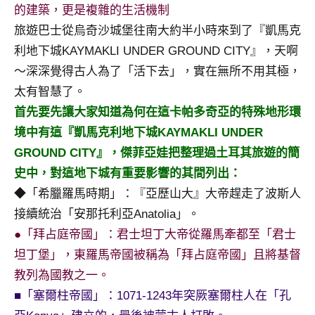
景
的建築，更是複雜的生活機制
節
旅遊巴士從烏奇沙城堡往南大約半小時來到了『凱馬克
目
利地下城KAYMAKLI UNDER GROUND CITY』，天啊
主
～深深覺得古人為了「活下去」，實在無所不用其極，
持、
吳
太有智慧了。
哥
首先要先讓大家知道為何在這卡帕多奇亞的特殊地形環
窟
境中有這『凱馬克利地下城KAYMAKLI UNDER
泰
GROUND CITY』，傑菲亞娃把整理過土耳其旅遊的簡
國
史中，對這地下城有重要影響的其間列出：
旅
遊
◆「希臘羅馬時期」：『亞歷山大』大帝趕走了波斯人
書
接續統治「安那托利亞Anatolia」。
作
●「拜占庭帝國」：君士坦丁大帝從羅馬牽都至「君士
者、
坦丁堡」，東羅馬帝國被稱為「拜占庭帝國」且將基督
各
發
教列為國教之一。
表
■「塞爾柱帝國」：1071-1243年突厥塞爾柱人在「孔
會