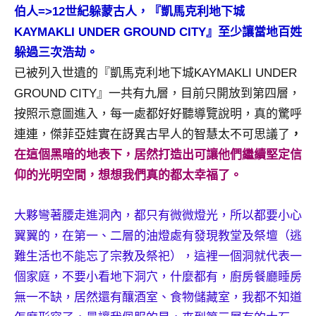
伯人=>12世紀躲蒙古人，『凱馬克利地下城
專
KAYMAKLI UNDER GROUND CITY』至少讓當地百姓
欄、
觀
躲過三次浩劫。
光
已被列入世遺的『凱馬克利地下城KAYMAKLI UNDER
局
GROUND CITY』一共有九層，目前只開放到第四層，
合
按照示意圖進入，每一處都好好聽導覽說明，真的驚呼
作
連連，傑菲亞娃實在訝異古早人的智慧太不可思議了
，
達
人
在這個黑暗的地表下，居然打造出可讓他們繼續堅定信
對
仰的光明空間，想想我們真的都太幸福了。
象。
★
大夥彎著腰走進洞內，都只有微微燈光，所以都要小心
翼翼的，在第一、二層的油燈處有發現教堂及祭壇（逃
難生活也不能忘了宗教及祭祀），這裡一個洞就代表一
個家庭，不要小看地下洞穴，什麼都有，廚房餐廳睡房
無一不缺，居然還有釀酒室、食物儲藏室，我都不知道