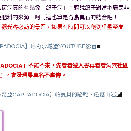
的窗洞真的有點像「鴿子洞」，聽說鴿子對當地居民非
及肥料的來源，呵呵這也算是奇鳥異石的結合吧！
，觀光客必訪的景區，如果有時間可以爬到堡壘至高
ADOCIA】烏奇沙城堡YOUTUBE影音
■
ADOCIA」不能不來，先看看獵人谷再看看洞穴社區
LE』，會發現果真名不虛傳。
奇亞CAPPADOCIA】帕夏貝的駱駝、蘑菇山岩
◢