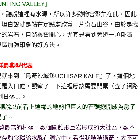
ING VALLEY』
EY』，聽說這裡有水源，所以許多動物會聚集在此，因此
，坦白說就是站在定點處欣賞一片奇石山谷，由於是我
化的岩石，自然興奮開心，尤其是看到旁邊一顆掛滿
景區加強印象的好方法。
社群最典型代表
來到『烏奇沙城堡UCHISAR KALE』了，這個地
就是入口處，觀察了一下這裡應該需要門票（查了網路
始到日落…。
壘，聽說以前看上這樣的地勢把巨大的石頭挖開成為房子
要了。
此區地勢最高的村落，數個圓錐形巨岩形成的大社區，數不
會存夠食糧給水躲在洞穴中，看得我嘖嘖稱奇，太不可