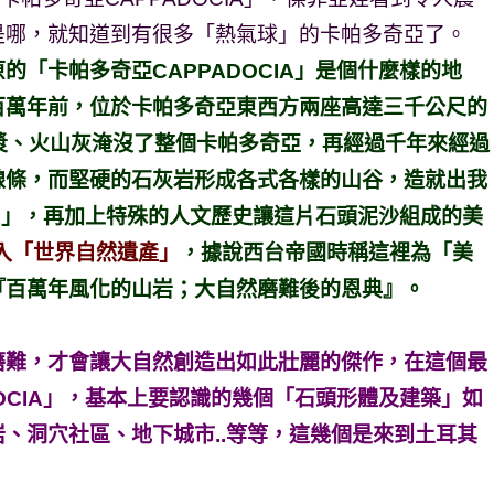
是哪，就知道到有很多「熱氣球」的卡帕多奇亞了。
的「卡帕多奇亞CAPPADOCIA」是個什麼樣的地
百萬年前，位於卡帕多奇亞東西方兩座高達三千公尺的
的岩漿、火山灰淹沒了整個卡帕多奇亞，再經過千年來經過
線條，而堅硬的石灰岩形成各式各樣的山谷，造就出我
IA」，再加上特殊的人文歷史讓這片石頭泥沙組成的美
入
「世界自然遺產」
，
據說西台帝國時稱這裡為「美
『百萬年風化的山岩；大自然磨難後的恩典』。
磨難，才會讓大自然創造出如此壯麗的傑作，在這個最
OCIA」，基本上要認識的幾個「石頭形體及建築」如
、洞穴社區、地下城市..等等，這幾個是來到土耳其