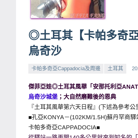
賓、
News
金
◎土耳其【卡帕多奇亞C
探
號
烏奇沙
節
目
卡帕多奇亞Cappadocia及周邊
土耳其
20
班
底、
傑菲亞娃◎土耳其風華「安那托利亞ANATO
外
景
烏奇沙城堡
；大自然磨難後的恩典
節
『土耳其風華第六天日程』(下述為參考公
目
■孔亞KONYA－(102KM/1.5H)蘇丹罕商驛站
主
卡帕多奇亞CAPPADOCIA■
持、
從驛站一路再開140多公里就來到知名的「
吳