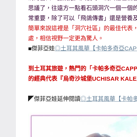
思議了，往遠方一點看石頭洞穴一個一個
專
欄、
常重要，除了可以「飛鴿傳書」還是營養
觀
簡單來說這裡是「洞穴社區」的最佳代表
光
處，相信視野一定更為驚人。
局
■傑菲亞娃
◎土耳其風華【卡帕多奇亞CAPP
合
作
到土耳其旅遊，熱門的「卡帕多奇亞CAPP
達
人
的經典代表『烏奇沙城堡UCHISAR KA
對
象。
◤傑菲亞娃延伸閱讀
◎土耳其風華【卡帕多
★