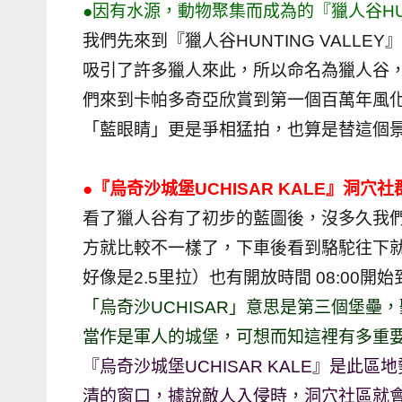
●因有水源，動物聚集而成為的『獵人谷HUNT
主
我們先來到『獵人谷HUNTING VALL
持、
吸引了許多獵人來此，所以命名為獵人谷
學
們來到卡帕多奇亞欣賞到第一個百萬年風
校
企
「藍眼睛」更是爭相猛拍，也算是替這個
業
講
●『烏奇沙城堡UCHISAR KALE』洞穴
座、
看了獵人谷有了初步的藍圖後，沒多久我們就
部
方就比較不一樣了，下車後看到駱駝往下
落
好像是2.5里拉）也有開放時間 08:00開
客
及
「烏奇沙UCHISAR」意思是第三個堡
旅
當作是軍人的城堡，可想而知這裡有多重
遊
『烏奇沙城堡UCHISAR KALE』是
雜
清的窗口，據說敵人入侵時，洞穴社區就
誌