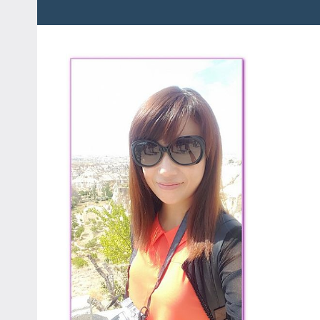
粉
娃
絲
團、
JEFFIA
主
FANG
題
旅
遊、
達
人
帶
路、
旅
遊
節
目
來