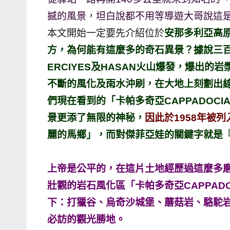
哥
撼的風景，坦白說都不用等導遊大哥說這
窟
本文開始一定要先介紹位於
安那多利亞高原
泰
方，為何能有這麼多的奇石異景？據說三
國
ERCIYES及HASAN火山爆發，爆出
旅
不斷的風化及雨水沖刷，在大地上刻劃出
遊
們現在看到的「卡帕多奇亞CAPPADOC
書
作
景更添了無限的神秘，
因此於1958年被列
者、
麗的馬鄉」，而對傑菲亞娃的關鍵字就是
各
發
上帝是公平的，在這片土地經歷過這麼多
表
壯觀的岩石風化區「卡帕多奇亞CAPPAD
會
及
下：打獵谷、烏奇沙城堡、蘑菇岩、駱駝岩
活
必訪的觀光勝地。
動