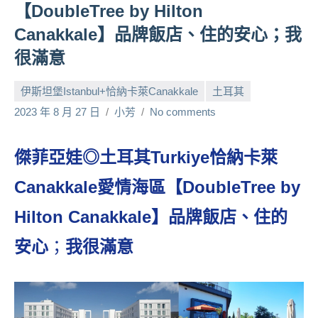
【DoubleTree by Hilton
人
Canakkale】品牌飯店、住的安心；我
帶
路、
很滿意
旅
遊
伊斯坦堡Istanbul+恰納卡萊Canakkale
土耳其
節
2023 年 8 月 27 日
小芳
No comments
目
來
賓、
傑菲亞娃◎土耳其Turkiye恰納卡萊
News
Canakkale
愛情海區
【DoubleTree by
金
探
Hilton Canakkale】品牌飯店、住的
號
節
安心
；
我很滿意
目
班
底、
外