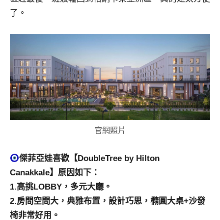
及
了。
活
動
主
持、
學
校
企
業
講
座、
官網照片
部
落
傑菲亞娃喜歡【DoubleTree by Hilton
客
及
Canakkale】原因如下：
旅
1.高挑LOBBY，多元大廳。
遊
2.房間空間大，典雅布置，設計巧思，橢圓大桌+沙發
雜
椅非常好用。
誌