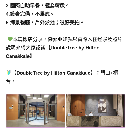
3.國際自助早餐，極為精緻。
專
欄、
4.設奢完備，不馬虎。
觀
5.海景餐廳，戶外泳池；很好美拍。
光
局
本篇飯店分享，傑菲亞娃就以實際入住經驗及照片
合
說明來帶大家認識
【DoubleTree by Hilton
作
達
Canakkale】
人
對
【DoubleTree by Hilton Canakkale】：
門口+櫃
象。
台。
★