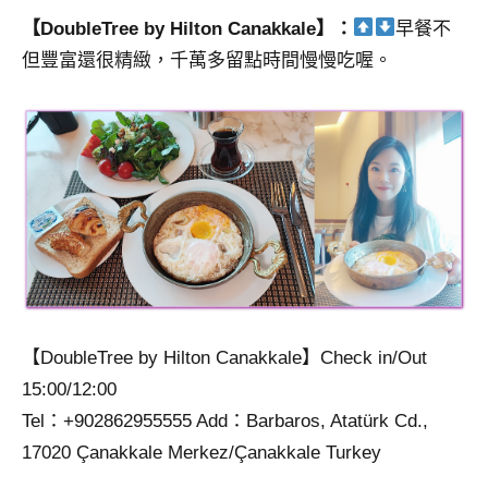
【DoubleTree by Hilton Canakkale】：
早餐不
但豐富還很精緻，千萬多留點時間慢慢吃喔。
【DoubleTree by Hilton Canakkale】Check in/Out
15:00/12:00
Tel：+902862955555 Add：Barbaros, Atatürk Cd.,
17020 Çanakkale Merkez/Çanakkale Turkey