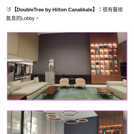
【DoubleTree by Hilton Canakkale】：
很有藝術
氣息的Lobby。