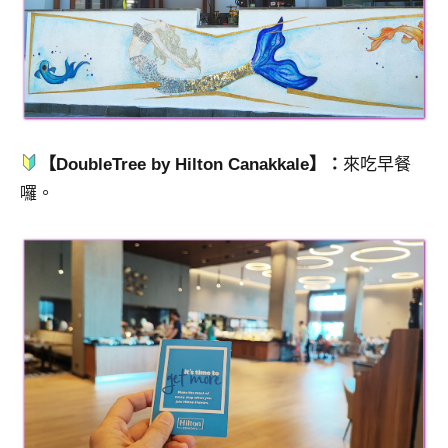
【DoubleTree by Hilton Canakkale】：
來吃早餐
囉。