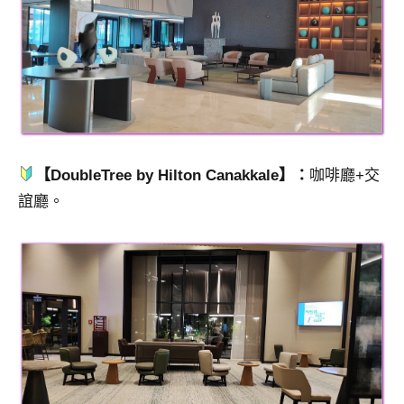
【DoubleTree by Hilton Canakkale】：
咖啡廳+交
誼廳。