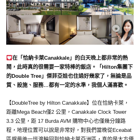
景
節
目
主
持、
吳
哥
窟
在「恰納卡萊Canakkale」的白天晚上都非常的熱
泰
鬧，此時真的很需要一家特棒的飯店。「Hilton集團下
國
的Double Tree」傑菲亞娃也住過好幾家了，無論是品
旅
遊
質、設施、服務…都有一定的水準，我個人滿喜歡。
書
作
【DoubleTree by Hilton Canakkale】位在恰納卡萊，
者、
距離Mega Beach僅2 公里，Canakkale Clock Tower
各
3.3 公里，距 17 Burda AVM 購物中心也僅幾分鐘路
發
表
程，地理位置可以說是非常好，對我們當晚從Eceabat
會
區趕最後一班渡輪回到恰納卡萊亞洲區，真的是太方便