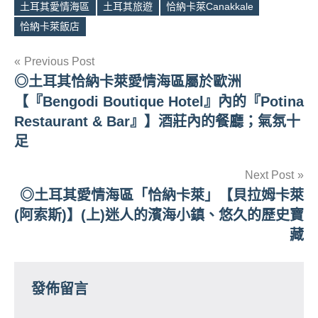
土耳其愛情海區
土耳其旅遊
恰納卡萊Canakkale
Tags
恰納卡萊飯店
文
Previous Post
◎土耳其恰納卡萊愛情海區屬於歐洲
章
【『Bengodi Boutique Hotel』內的『Potina
導
Restaurant & Bar』】酒莊內的餐廳；氣氛十
足
覽
Next Post
◎土耳其愛情海區「恰納卡萊」【貝拉姆卡萊
(阿索斯)】(上)迷人的濱海小鎮、悠久的歷史寶
藏
發佈留言