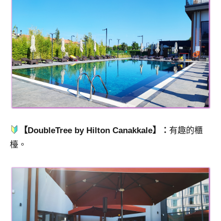
【DoubleTree by Hilton Canakkale】：
有趣的櫃
檯。