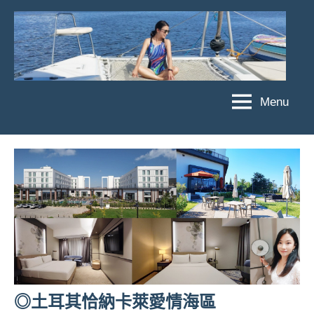
Skip
to
content
Menu
傑
★
傑
菲
菲
亞
亞
娃
娃
粉
JEFFIA
絲
FANG
團、
主
題
旅
遊、
◎土耳其恰納卡萊愛情海區
達