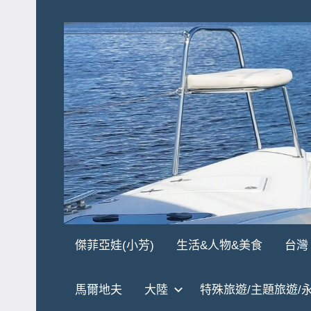
Skip
to
content
傑
★
傑菲亞娃(小芳)
生活&人物&美食
台灣
傑
菲
菲
馬爾地夫
大陸
特殊旅遊/主題旅遊/
亞
亞
娃