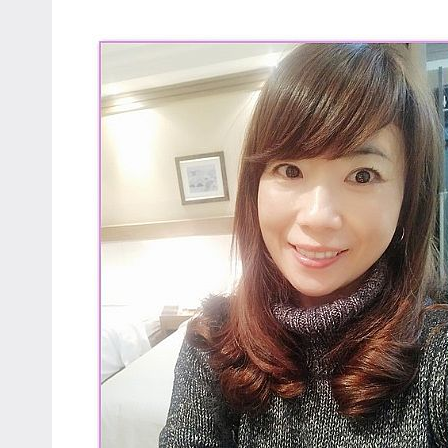
專
欄、
觀
光
局
合
作
達
人
對
象。
★