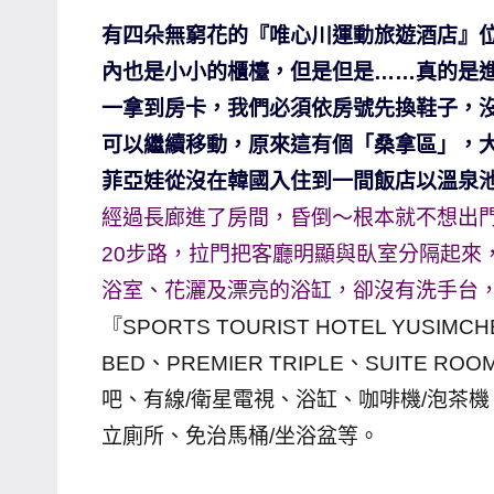
哥
有四朵無窮花的『唯心川運動旅遊酒店』
窟
內也是小小的櫃檯，但是但是……真的是
泰
一拿到房卡，我們必須依房號先換鞋子，
國
可以繼續移動，原來這有個「桑拿區」，
旅
菲亞娃從沒在韓國入住到一間飯店以溫泉
遊
經過長廊進了房間，昏倒～根本就不想出
書
作
20步路，拉門把客廳明顯與臥室分隔起來
者、
浴室、花灑及漂亮的浴缸，卻沒有洗手台
各
『SPORTS TOURIST HOTEL YUSI
發
BED、PREMIER TRIPLE、SUITE 
表
吧、有線/衛星電視、浴缸、咖啡機/泡茶
會
及
立廁所、免治馬桶/坐浴盆等。
活
動