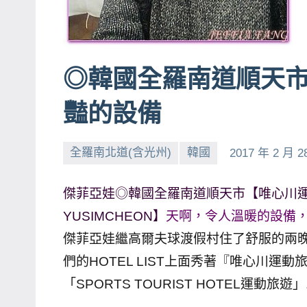
賓、
News
金
◎韓國全羅南道順天
探
號
豔的設備
節
目
全羅南北道(含光州)
韓國
2017 年 2 月 2
班
底、
外
傑菲亞娃◎韓國全羅南道順天市【唯心川運動旅遊
景
YUSIMCHEON】
天啊，令人溫暖的設備
節
傑菲亞娃繼高爾夫球渡假村住了舒服的兩
目
們的HOTEL LIST上面秀著『唯心川
主
「SPORTS TOURIST HOTEL運
持、
吳