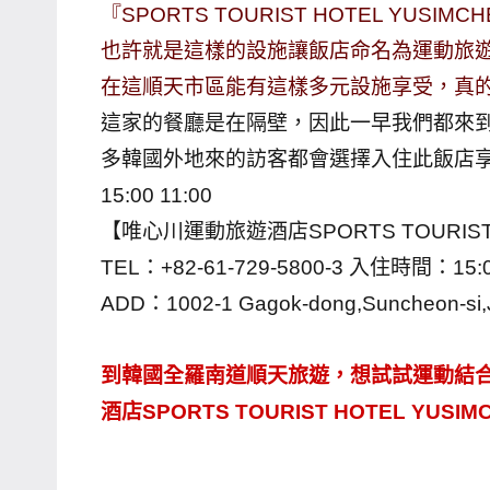
『SPORTS TOURIST HOTEL Y
主
也許就是這樣的設施讓飯店命名為運動旅
持、
在這順天市區能有這樣多元設施享受，真
學
這家的餐廳是在隔壁，因此一早我們都來
校
企
多韓國外地來的訪客都會選擇入住此飯店
業
15:00 11:00
講
【唯心川運動旅遊酒店SPORTS TOURIST 
座、
TEL：+82-61-729-5800-3 入住時間：15
部
ADD：1002-1 Gagok-dong,Suncheon-s
落
客
及
到韓國全羅南道順天旅遊，想試試運動結
旅
酒店SPORTS TOURIST HOTEL YUSI
遊
雜
誌