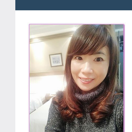
粉
娃
絲
團、
JEFFIA
主
FANG
題
旅
遊、
達
人
帶
路、
旅
遊
節
目
來