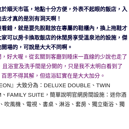
位於順天市區，地點十分方便，外表不起眼的飯店，入
進去才真的是別有洞天啊！
沒看錯，就是要先脫鞋放在專屬的鞋櫃內，換上拖鞋才
大家可以房卡換取飯店的休閒房享受溫泉池的設施，傑
池開場的，可說是大大不同啊。
門，好大喔。從玄關到客廳到睡床一直線的少說也走了
，且浴室及洗手間是分開的，只是我不太明白看到了
，百思不得其解，但這浴缸實在是大大加分。
MCHEON』大致分為：DELUXE DOUBLE、TWIN
ROOM、FAMILY SUITE，簡單說明官網房間設施：迷你酒
機、吹風機、電視、書桌、淋浴、套房、獨立衛浴、獨