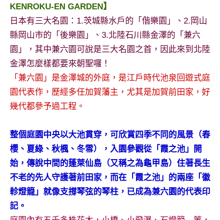
景
KENROKU-EN GARDEN】
節
日本有三大名園：1.茨城縣水戶的「偕樂園」、2.岡山
目
縣岡山市的「後樂園」、3.北陸石川縣金澤的「兼六
主
園」，其中兼六園可說是三大名園之首，因此來到北陸
持、
吳
金澤怎麼樣都要來朝聖囉！
哥
「兼六園」是金澤城的外庭，是江戶時代池泉回遊式庭
窟
園代表作，歷經多任加賀藩主，尤其是加賀前田家，好
泰
幾代都參予過工程。
國
旅
遊
整個庭園中央以大池貫穿，可欣賞四季不同的風景（春
書
櫻、夏綠、秋楓、冬雪），入園參觀從「霞之池」開
作
始，傳說中間的蓬萊仙島（又稱之為龜甲島）住著長生
者、
不老的先人守護著前田家，而在「霞之池」的兩座「徽
各
發
軫燈籠」就像支撐琴弦的琴柱，已成為兼六園的代表印
表
記。
會