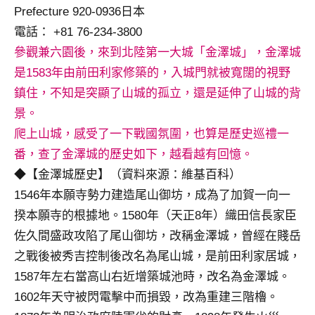
Prefecture 920-0936日本
專
電話： +81 76-234-3800
欄、
觀
參觀兼六園後，來到北陸第一大城
「金澤城」，
金澤城
光
是1583年由前田利家修築的，入城門就被寬闊的視野
局
鎮住，不知是突顯了山城的孤立，還是延伸了山城的背
合
景。
作
達
爬上山城，感受了一下戰國氛圍，也算是歷史巡禮一
人
番，查了金澤城的歷史如下，越看越有回憶。
對
◆【金澤城歷史】（資料來源：維基百科）
象。
1546年本願寺勢力建造尾山御坊，成為了加賀一向一
★
揆本願寺的根據地。1580年（天正8年）織田信長家臣
佐久間盛政攻陷了尾山御坊，改稱金澤城，曾經在賤岳
之戰後被秀吉控制後改名為尾山城，是前田利家居城，
1587年左右當高山右近增築城池時，改名為金澤城。
1602年天守被閃電擊中而損毀，改為重建三階櫓。