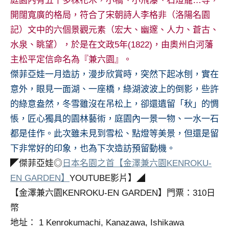
庭園內有五千多株花木，小橋、小飛瀑、石燈籠…等，
及
開闊寬廣的格局，符合了宋朝詩人李格非（洛陽名園
活
記）文中的六個景觀元素（宏大、幽邃、人力、蒼古、
動
主
水泉、眺望），於是在文政5年(1822)，由奧州白河藩
持、
主松平定信命名為『兼六園』。
學
傑菲亞娃一月造訪，漫步欣賞時，突然下起冰刨，實在
校
意外，眼見一面湖、一座橋，綠湖波波上的倒影，些許
企
的綠意盎然，冬雪雖沒在吊松上，卻還遺留「秋」的惆
業
講
悵，匠心獨具的園林藝術，庭園內一景一物、一水一石
座、
都是佳作。此次雖未見到雪松、點燈等美景，但還是留
部
下非常好的印象，也為下次造訪預留動機。
落
◤傑菲亞娃◎
日本名園之首【金澤兼六園KENROKU-
客
EN GARDEN】
YOUTUBE影片】◢
及
旅
【金澤兼六園KENROKU-EN GARDEN】門票：310日
遊
幣
雜
地址： 1 Kenrokumachi, Kanazawa, Ishikawa
誌