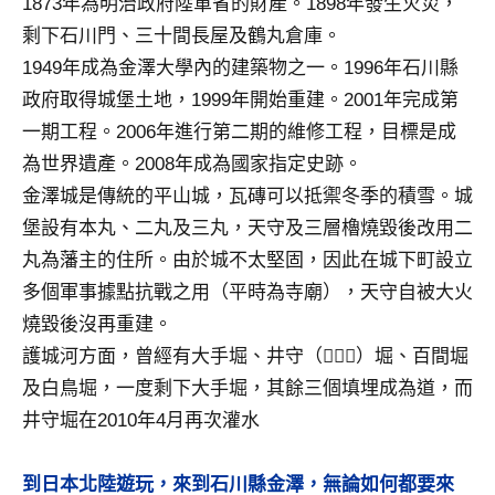
1873年為明治政府陸軍省的財產。1898年發生火災，
剩下石川門、三十間長屋及鶴丸倉庫。
1949年成為金澤大學內的建築物之一。1996年石川縣
政府取得城堡土地，1999年開始重建。2001年完成第
一期工程。2006年進行第二期的維修工程，目標是成
為世界遺產。2008年成為國家指定史跡。
金澤城是傳統的平山城，瓦磚可以抵禦冬季的積雪。城
堡設有本丸、二丸及三丸，天守及三層櫓燒毀後改用二
丸為藩主的住所。由於城不太堅固，因此在城下町設立
多個軍事據點抗戰之用（平時為寺廟），天守自被大火
燒毀後沒再重建。
護城河方面，曾經有大手堀、井守（）堀、百間堀
及白鳥堀，一度剩下大手堀，其餘三個填埋成為道，而
井守堀在2010年4月再次灌水
到日本北陸遊玩，來到石川縣金澤，無論如何都要來