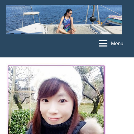
Skip
to
content
Menu
傑
★
傑
菲
菲
亞
亞
娃
娃
粉
JEFFIA
絲
FANG
團、
主
題
旅
遊、
達