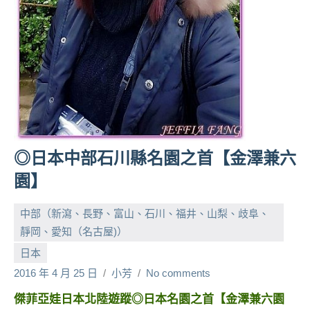
人
帶
路、
旅
遊
節
目
來
賓、
◎日本中部石川縣名園之首【金澤兼六
News
園】
金
探
中部（新瀉、長野、富山、石川、福井、山梨、歧阜、
號
節
靜岡、愛知（名古屋)）
目
日本
班
2016 年 4 月 25 日
小芳
No comments
底、
外
傑菲亞娃日本北陸遊蹤◎日本名園之首【金澤兼六園