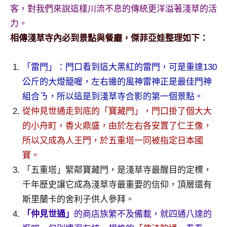
客，對我們來說這樣川流不息的傳統更洋溢著淺草的活
專
力。
欄、
觀
相傳淺草寺內必到景點與餐廳，傑菲亞娃整理如下：
光
局
「雷門」：門口看到這大黑紅的雷門，可是重達130
合
公斤的大燈籠喔，左右邊的風神雷神正是最佳門神
作
組合ㄋ，所以這是到淺草寺合影的第一個景點。
達
人
從仲見世通走到底的「寶藏門」，門口掛了個大大
對
的小舟町，香火鼎盛，由於左右各安置了仁王像，
象。
所以又成為人王門，於五重塔一同被指定日本國
★
寶。
「五重塔」緊鄰寶藏門，是淺草寺最醒目的定標，
千年歷史讓它成為淺草寺最重要的信仰，頂層還有
斯里蘭卡的舍利子供人參拜。
「仲見世通」
的商店族繁不及備載，就四通八達的