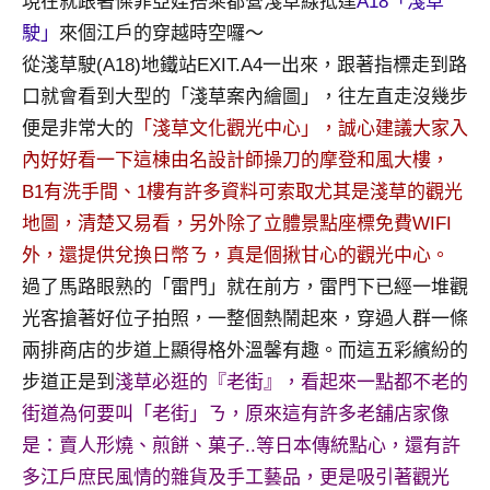
現在就跟著傑菲亞娃搭乘都營淺草線抵達
A18「淺草
及
駛」
來個江戶的穿越時空囉～
活
從淺草駛(A18)地鐵站EXIT.A4一出來，跟著指標走到路
動
主
口就會看到大型的「淺草案內繪圖」，往左直走沒幾步
持、
便是非常大的
「淺草文化觀光中心」，誠心建議大家入
學
內好好看一下這棟由名設計師操刀的摩登和風大樓，
校
B1有洗手間、1樓有許多資料可索取尤其是淺草的觀光
企
地圖，清楚又易看，另外除了立體景點座標免費WIFI
業
講
外，還提供兌換日幣ㄋ，真是個揪甘心的觀光中心。
座、
過了馬路眼熟的「雷門」就在前方，雷門下已經一堆觀
部
光客搶著好位子拍照，一整個熱鬧起來，穿過人群一條
落
兩排商店的步道上顯得格外溫馨有趣。而這五彩繽紛的
客
步道正是到
淺草必逛的『老街』，看起來一點都不老的
及
旅
街道為何要叫「老街」ㄋ，原來這有許多老舖店家像
遊
是：賣人形燒、煎餅、菓子..等日本傳統點心，還有許
雜
多江戶庶民風情的雜貨及手工藝品，更是吸引著觀光
誌