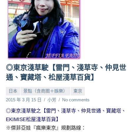
人
帶
路、
旅
遊
節
目
來
賓、
◎東京淺草駛【雷門、淺草寺、仲見世
News
通、寶藏塔、松屋淺草百貨】
金
探
日本
景點（含商圈＋娛樂）
東京
號
節
2015 年 3 月 15 日
小芳
No comments
目
◎東京淺草駛之【雷門、淺草寺、仲見世通、寶藏塔、
班
EKIMISE松屋淺草百貨】
底、
外
※傑菲亞娃『瘋樂東京』規劃路線：