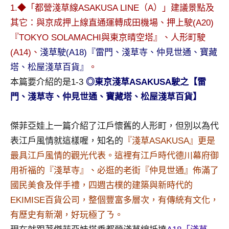
景
1.◆「都營淺草線ASAKUSA LINE（A）」建議景點及
節
其它：與京成押上線直通運轉成田機場、押上駛(A20)
目
『TOKYO SOLAMACHI與東京晴空塔』、人形町駛
主
(A14)、
淺草駛(A18)『雷門、淺草寺、仲見世通、寶藏
持、
吳
塔、松屋淺草百貨』
。
哥
本篇要介紹的是1-3
◎東京淺草ASAKUSA駛之【雷
窟
門、淺草寺、仲見世通、寶藏塔、松屋淺草百貨】
泰
國
傑菲亞娃上一篇介紹了江戶懷舊的人形町，但別以為代
旅
遊
表江戶風情就這樣喔，知名的
『淺草ASAKUSA』更是
書
最具江戶風情的觀光代表。這裡有江戶時代德川幕府御
作
用祈福的『淺草寺』、必逛的老街『仲見世通』佈滿了
者、
國民美食及伴手禮，四週古樸的建築與新時代的
各
發
EKIMISE百貨公司，整個豐富多層次，有傳統有文化，
表
有歷史有新潮，好玩極了ㄋ。
會