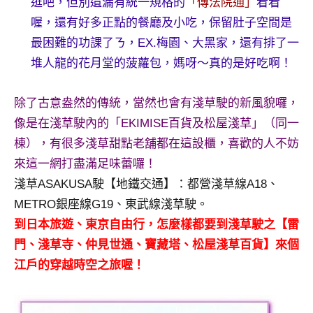
逛吧，但別遺漏有統一規格的
「傳法院通」
看看
喔，還有好多正點的餐廳及小吃，保留肚子空間是
最困難的功課了ㄋ，EX.梅園、大黑家，還有排了一
堆人龍的花月堂的菠蘿包，媽呀～真的是好吃啊！
除了古意盎然的傳統，當然也會有淺草駛的新風貌囉，
像是在淺草駛內的「EKIMISE百貨及松屋淺草」
（同一
棟），有很多淺草甜點老舖都在這設櫃，喜歡的人不妨
來這一網打盡滿足味蕾囉！
淺草ASAKUSA駛【地鐵交通】：都營淺草線A18、
METRO銀座線G19、東武線淺草駛。
到日本旅遊、東京自由行，怎麼樣都要到淺草駛之【雷
門、淺草寺、仲見世通、寶藏塔、松屋淺草百貨】來個
江戶的穿越時空之旅喔！