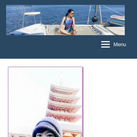
Skip
to
content
Menu
傑
★
傑
菲
菲
亞
亞
娃
娃
粉
JEFFIA
絲
FANG
團、
主
題
旅
遊、
達