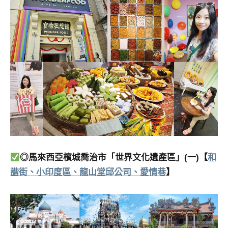
◎馬來西亞檳城喬治市「世界文化遺產區」(一)【
和
諧街、小印度區、龍山堂邱公司、愛情巷
】