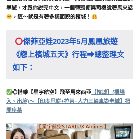
導遊，才跟你說完中文，一個轉頭便與司機說著馬來話
，這～就是有著多樣面貌的檳城！
傑菲亞娃2023年5月鳳凰旅遊
《戀上檳城五天》行程➡總整理文
如下：
◎搭乘【星宇航空】飛至馬來西亞
【檳城】(機場
入、出境)～【印度甩餅+拉茶+人力三輪車遊老城】掀
開序幕