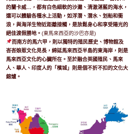
專
的
蘭卡威
…，都有白色細軟的沙灘、清澈湛藍的海水，
欄、
還可以體驗各種水上活動，如浮潛、潛水、划船和衝
觀
浪，與海洋生物近距離接觸，
是放鬆身心和享受陽光的
光
絕佳渡假勝地
。
(東馬來西亞的沙巴亦是)
局
而南方的馬六甲，則以獨特的殖民歷史、博物館及
合
作
峇峇娘惹文化見長，綿延馬來西亞半島的東海岸，則是
達
馬來西亞文化的心臟所在。至於融合英國殖民、馬來
人
人、華人、印度人的「檳城」則是個不折不扣的文化大
對
鎔爐。
象。
★