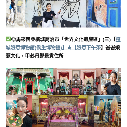
◎馬來西亞檳城喬治市「世界文化遺產區」(三)【
檳
城娘惹博物館(僑生博物館)】★【娘惹下午茶
】峇峇娘
惹文化，甲必丹鄭景貴住所