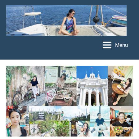
Skip
to
content
Menu
傑
★
傑
菲
菲
亞
亞
娃
娃
粉
JEFFIA
絲
FANG
團、
主
題
旅
遊、
達