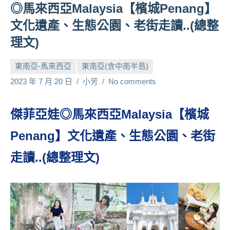
◎馬來西亞Malaysia【檳城Penang】
人
文化遺產、生態公園、老街走讀..(總整
帶
路、
理文)
旅
遊
東南亞-馬來西亞
東南亞(含中南半島)
節
2023 年 7 月 20 日
小芳
No comments
目
來
賓、
傑菲亞娃◎馬來西亞Malaysia【檳城
News
Penang】文化遺產、生態公園、老街
金
探
走讀..(總整理文)
號
節
目
班
底、
外