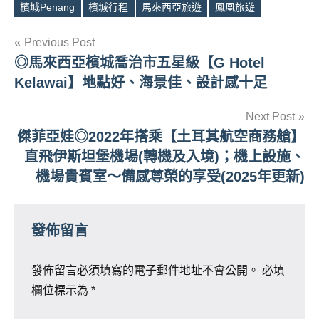
Tags
檳城Penang
檳城行程
馬來西亞旅遊
鳳凰旅遊
文
Previous Post
◎馬來西亞檳城喬治市五星級【G Hotel
章
Kelawai】地點好、海景佳、設計感十足
導
Next Post
覽
傑菲亞娃◎2022年搭乘【土耳其航空商務艙】
直飛伊斯坦堡機場(轉機及入境)；機上設施、
機場貴賓室～備感尊榮的享受(2025年更新)
發佈留言
發佈留言必須填寫的電子郵件地址不會公開。
必填
欄位標示為
*