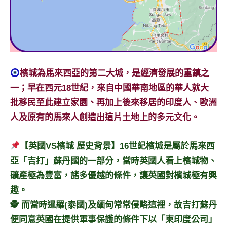
檳城為馬來西亞的第二大城，是經濟發展的重鎮之
一；早在西元18世紀，來自中國華南地區的華人就大
批移民至此建立家園、再加上後來移居的印度人、歐洲
人及原有的馬來人創造出這片土地上的多元文化。
【英國VS檳城 歷史背景】16世紀檳城是屬於馬來西
亞「吉打」蘇丹國的一部分，當時英國人看上檳城物、
礦產極為豐富，諸多優越的條件，讓英國對檳城極有興
趣。
🕵️‍ 而當時暹羅(泰國)及緬甸常常侵略這裡，故吉打蘇丹
便同意英國在提供軍事保護的條件下以「東印度公司」