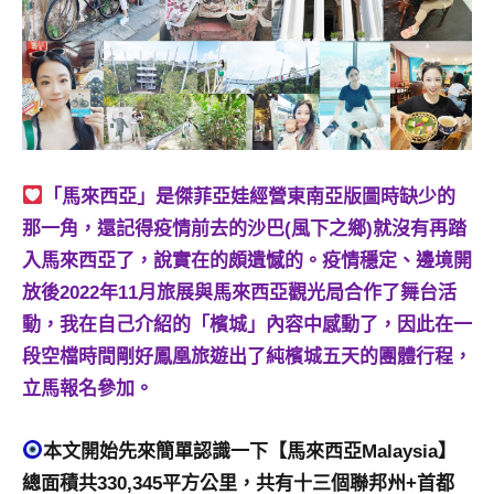
景
節
目
主
持、
吳
哥
窟
「馬來西亞」是傑菲亞娃經營東南亞版圖時缺少的
泰
那一角，還記得疫情前去的沙巴(風下之鄉)就沒有再踏
國
入馬來西亞了，說實在的頗遺憾的。疫情穩定、邊境開
旅
放後2022年11月旅展與馬來西亞觀光局合作了舞台活
遊
動，我在自己介紹的「檳城」內容中感動了，因此在一
書
作
段空檔時間剛好鳳凰旅遊出了純檳城五天的團體行程，
者、
立馬報名參加。
各
發
本文開始先來簡單認識一下【馬來西亞Malaysia】
表
總面積共330,345平方公里，共有十三個聯邦州+首都
會