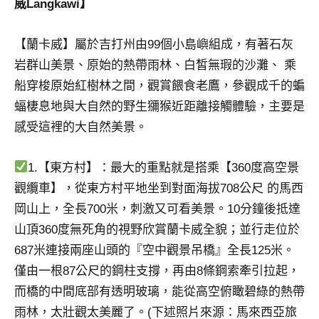
威Langkawi】
【蘭卡威】屬於吉打州由99個小島嶼組成，有著石灰
岩群山美景、原始的熱帶雨林、白皙無瑕的沙灘、 乘
船穿梭原始紅樹林之間，觀賞餵食老鷹，參觀成千的蝙
蝠棲息地與大自然的野生獼猴近距離接觸體驗，主要是
感受這裡的大自然美景。
1.【東方村】：最大的重點就是搭乘【360度高空景
觀纜車】，從東方村平地坐到對面海拔708公尺 的馬西
岡山上，全長700米，刺激又可看美景。10分鐘後抵達
山頂360度無死角的視野欣賞蘭卡威全貌；並行走位於
687米連接兩座山頭的『空中觀景吊橋』全長125米。
僅由一根87公尺的鋼柱支撐，再由8條鋼索牽引拉起，
而橋的中間底部有透明玻璃，能從高空俯瞰碧綠的熱帶
雨林，太壯觀太美麗了。(下述照片來源：馬來西亞旅