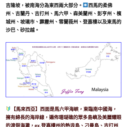
及
吉隆坡，被南海分為東西兩大部分。
西馬的柔佛
活
州、吉蘭丹、吉打州、馬六甲、森美蘭州、彭亨州、檳
動
城州、坡璃市、霹靂州、雪蘭莪州、登嘉樓以及東馬的
主
沙巴、砂拉越。
持、
學
校
企
業
講
座、
部
落
客
及
旅
【馬來西亞】
西面是馬六甲海峽，東臨南中國海，
遊
擁有綿長的海岸線，遍佈珊瑚礁的眾多島嶼及美麗耀眼
雜
的渡假海灘，ex.
登嘉樓州的熱浪島
、刁曼島
、吉打州
誌