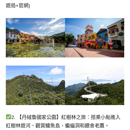
遊局+官網)
2. 【丹絨魯國家公園】紅樹林之旅：搭乘小船進入
紅樹林遊河、觀賞鱷魚島、蝙蝠洞和餵食老鷹。