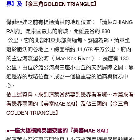
景
界】及
【金三角GOLDEN TRIANGLE】
節
目
傑菲亞娃之前有提過清萊的地理位置：「清萊CHIANG
主
RAI府」是泰國最北的府城，距離曼谷約 830
持、
吳
公里，它的北部和東北部與緬甸、寮國為鄰，清萊坐
哥
落於肥沃的谷地上，總面積約 11,678 平方公里，府內
窟
的主要河流湄公河（ Mae Kok River ），長度有 130
泰
公里，由位於湄公河與三座小山丘的天然屏障之間，靠
國
近邊界的戰略位置，成為一個極重要的通商與貿易中
旅
遊
心。
書
依上述資料，來到清萊當然要到邊界看看囉～本篇來看
作
看邊界兩國的【美塞MAE SAI】及佔三國的【金三角
者、
GOLDEN TRIANGLE】
各
發
表
●一座大橋橫跨泰國寮國的『美塞MAE SAI』
會
從清萊市區行車時間約莫１小時來到泰緬邊界最熱鬧的