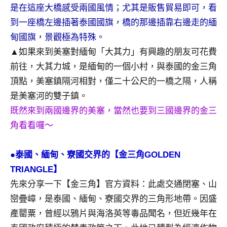
是在這座大橋感受兩國風情；尤其是販售貿易即可，看
專
到一座橋左邊插著泰國國旗，橋的那邊插靠右邊走的緬
欄、
觀
甸國旗，景觀極為特殊。
光
▲如果來到美塞對緬甸「大其力」有興趣的朋友可花費
局
前往，大其力城，是緬甸的一個小村，與泰國的金三角
合
頂點，美塞鎮隔河相對，僅二十公尺的一橋之隔，人稱
作
是美塞河的雙子鎮。
達
人
既然來到兩國邊界的美塞，當然也要到三國邊界的金三
對
角看看囉～
象。
★
●泰國、緬甸、寮國交界的【金三角GOLDEN
TRIANGLE】
先來分享一下【金三角】官方資料：此處交通閉塞、山
巒疊嶂，是泰國、緬甸、寮國交界的三角形地帶。因盛
產罌粟，曾經以鴉片與海洛英等毒品聞名，但近幾年在