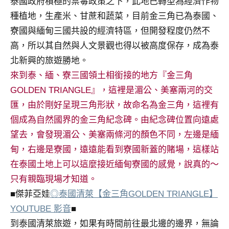
泰國政府積極的禁毒政策之下，此地已轉型為經濟作物
種植地，生產米、甘蔗和蔬菜，目前金三角已為泰國、
寮國與緬甸三國共設的經濟特區，但開發程度仍然不
高，所以其自然與人文景觀也得以被高度保存，成為泰
北新興的旅遊勝地。
來到泰、緬、寮三國領土相銜接的地方『金三角
GOLDEN TRIANGLE』，這裡是湄公、美塞兩河的交
匯，由於剛好呈現三角形狀，故命名為金三角，這裡有
個成為自然國界的金三角紀念碑。由紀念碑位置向遠處
望去，會發現湄公、美塞兩條河的顏色不同，左邊是緬
甸，右邊是寮國，遠遠能看到寮國新蓋的賭場，這樣站
在泰國土地上可以這麼接近緬甸寮國的感覺，說真的～
只有親臨現場才知道。
■傑菲亞娃
◎泰國清萊【金三角GOLDEN TRIANGLE】
YOUTUBE 影音
■
到泰國清萊旅遊，如果有時間前往最北邊的邊界，無論