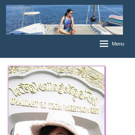
Skip
to
content
Menu
傑
★
傑
菲
菲
亞
亞
娃
娃
粉
JEFFIA
絲
FANG
團、
主
題
旅
遊、
達