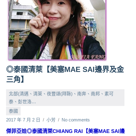
人
帶
路、
旅
遊
節
目
來
賓、
◎泰國清萊【美塞MAE SAI邊界及金
News
三角】
金
探
北部(清邁、清萊、夜豐頌(拜縣)、南奔、南邦、素可
號
節
泰、彭世洛…
目
泰國
班
2017 年 7 月 2 日
小芳
No comments
底、
外
傑菲亞娃◎泰國清萊CHIANG RAI【美塞MAE SAI邊