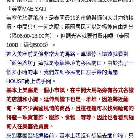
及
『美塞MAE SAI』。
活
美塞位於清萊府，是泰國最北的市鎮與緬甸大其力鎮接
動
主
壤，中間只有一河之隔；兩國居民可以跨橋後自由進出
持、
（限06:00-18:00內），但觀光客就要付費用囉（泰國
學
100B＋緬甸500B）。
校
進入美塞前是條非常大的馬路，車還停下遠遠就看到
企
「藍色牌坊」這就是泰緬邊境的移民關口，由於搭了一
業
講
個多小時的車，我們先到移民關口左手邊的海關
座、
HOUSE尚上洗手間。
部
基本上美塞是一個小市鎮，在中間大馬路旁有各式各樣
落
的店舖和小攤，延伸到橋下也是一堆堆，因為鄰近緬
客
甸，有不少異國風情的商品，且這裡還可以找到緬甸的
及
旅
特產－珠寶首飾、服飾、食物…等等，因此也會看到緬
遊
甸人在美塞做買賣。
雜
來到泰國區域牌樓前，基本上我沒有想過去緬甸啦，只
誌