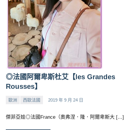
人
帶
路、
旅
遊
節
目
來
賓、
News
◎法國阿爾卑斯杜艾【les Grandes
金
探
Rousses】
號
節
歐洲
西歐法國
2019 年 9 月 24 日
小
No
目
班
芳
comments
傑菲亞娃◎法國France（奧弗涅．隆．阿爾卑斯大 […]
底、
外