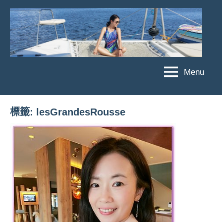
Skip
to
content
Menu
傑
★
傑
菲
菲
亞
標籤:
lesGrandesRousse
亞
娃
娃
粉
JEFFIA
絲
FANG
團、
主
題
旅
遊、
達