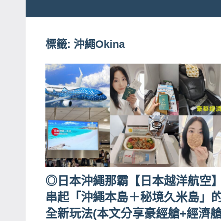
粉
娃
絲
團、
標籤:
沖繩Okina
JEFFIA
主
FANG
題
旅
遊、
達
人
帶
路、
旅
◎日本沖繩那霸【日本越洋航空
遊
節
串起「沖繩本島＋秘境久米島」
目
全新玩法(本文分享豪經艙+經濟
來