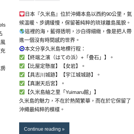
小
No
芳
comments
日本『久米島』位於沖繩本島以西約90公里，氣
候溫暖、步調緩慢，保留著純粹的琉球離島風貌。
ls
這裡的海，藍得透明，沙白得細緻，像是把人帶
名
進一個沒有時間感的世界。
然風
本文分享久米島地標行程：
且充
【終端之濱（はての浜）+「疊石」】。
【比屋定懸崖】【女岩】。
床房
【具志川城跡】【宇江城城跡】。
【真謝天后宮】。
【久米島紬之里「Yuimaru館」】
久米島的魅力，不在於熱鬧繁華，而在於它保留了
沖繩最純粹的模樣。
Continue reading