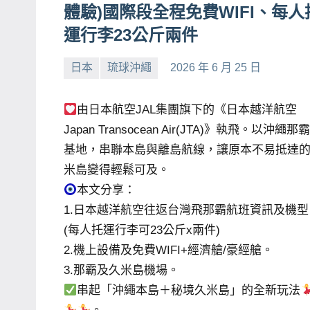
體驗)國際段全程免費WIFI、每人
賓、
運行李23公斤兩件
News
金
日本
琉球沖繩
2026 年 6 月 25 日
探
小
No
號
芳
comments
由日本航空JAL集團旗下的《日本越洋航空
節
Japan Transocean Air(JTA)》執飛。以沖繩那
目
基地，串聯本島與離島航線，讓原本不易抵達
班
米島變得輕鬆可及。
底、
本文分享：
外
1.日本越洋航空往返台灣飛那霸航班資訊及機型
景
(每人托運行李可23公斤x兩件)
節
2.機上設備及免費WIFI+經濟艙/豪經艙。
目
3.那霸及久米島機場。
主
串起「沖繩本島＋秘境久米島」的全新玩法
持、
吳