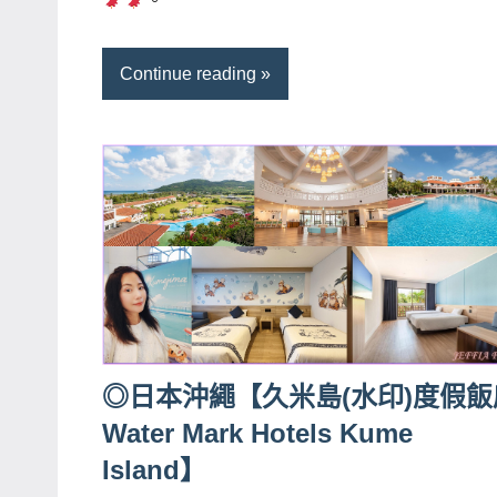
。
哥
窟
Continue reading
泰
國
旅
遊
書
作
者、
各
發
表
◎日本沖繩【久米島(水印)度假飯
會
Water Mark Hotels Kume
及
Island】
活
動