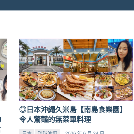
】
◎日本沖繩久米島【南島食樂園】
的
令人驚豔的無菜單料理
艙
日本
琉球沖繩
2026 年 6 月 24 日