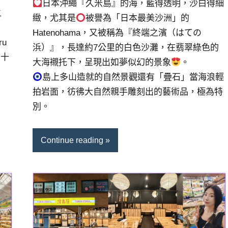
日本沖繩『久米島』的海，藍得透明，沙白得細
之
緻，尤其是
被譽為「日本最美沙洲」的
Hatenohama，又被稱為『終端之濱（はての
u
浜）』，長達約7公里的白色沙灘，在翡翠綠色的
區十
大海襯托下，呈現出如夢似幻的景象
。
島上多山造就的自然景觀還有「疊石」當海浪輕
拍岩面，彷彿大自然親手雕刻出的藝術品，極為特
別。
Continue reading