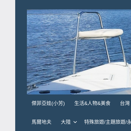
Skip
to
content
傑
★
傑菲亞娃(小芳)
生活&人物&美食
台灣
傑
菲
菲
馬爾地夫
大陸
特殊旅遊/主題旅遊/
亞
亞
娃