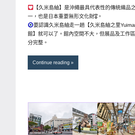
芳
comments
【久米島紬】是沖繩最具代表性的傳統織品
一，也是日本重要無形文化財🎖。
要認識久米島紬走一趟【久米島紬之里Yuimar
館】就可以了。館內空間不大，但展品及工作
分完整。
Continue reading