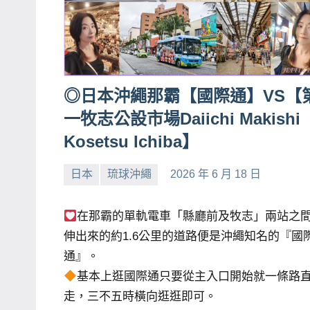
◎日本沖繩那霸【國際通】VS【
一牧志公設市場Daiichi Makishi
Kosetsu Ichiba】
日本
琉球沖繩
2026 年 6 月 18 日
小
No
芳
comments
在那霸的單軌電車「縣廳前及牧志」兩站之
伸出來的約1.6公里的道路便是沖繩知名的『國
通』。
基本上逛國際通只要從主入口開始就一條路
走，三不五時橫向逛逛即可。