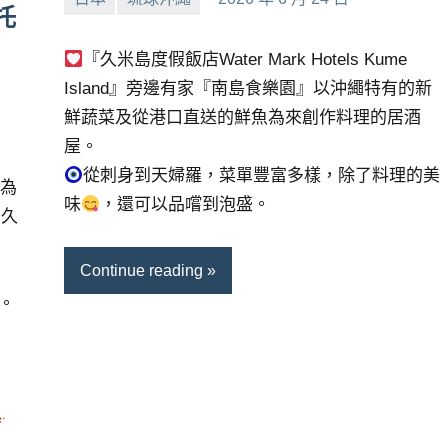
托
小
No
芳
comments
『久米島度假飯店Water Mark Hotels Kume
Island』旁邊有家『南島食樂園』以沖繩特有的新
鮮蔬菜及從港口直送的鮮魚為來創作料理的居酒
屋。
從刺身到天婦羅，菜單豐富多樣，除了料理的美
霸為
味
，還可以品嚐到泡盛。
的久
Continue reading
。