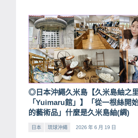
專
欄、
觀
光
局
合
作
達
人
對
◎日本沖繩久米島【久米島紬之
象。
「Yuimaru館」】「從一根絲開
★
的藝術品」什麼是久米島紬(綢)
日本
琉球沖繩
2026 年 6 月 19 日
小
No