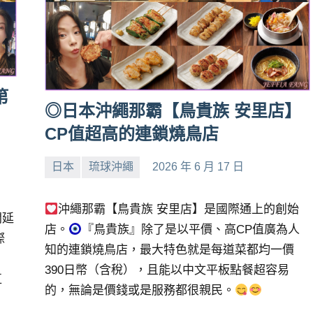
第
◎日本沖繩那霸【鳥貴族 安里店】
CP值超高的連鎖燒鳥店
日本
琉球沖繩
2026 年 6 月 17 日
小
No
芳
comments
沖繩那霸【鳥貴族 安里店】是國際通上的創始
間延
店。
『鳥貴族』除了是以平價、高CP值廣為人
際
知的連鎖燒鳥店，最大特色就是每道菜都均一價
390日幣（含稅），且能以中文平板點餐超容易
直
的，無論是價錢或是服務都很親民。