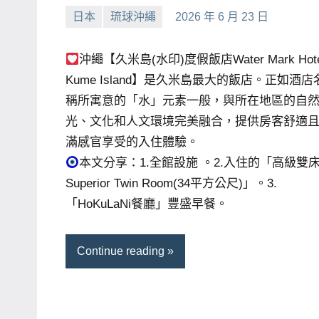
日本
琉球沖繩
2026 年 6 月 23 日
主
小
No
持、
芳
comments
沖繩【久米島(水印)度假飯店Water Mark Hote
學
校
Kume Island】是久米島最大的飯店。正如酒店
企
稱所寓意的「水」元素一般，與所在地區的自
業
光、文化和人文環境完美融合，提供房客舒適
講
滿感官享受的入住體驗。
座、
本文分享：1.全館設施 。2.入住的「高級雙
部
Superior Twin Room(34平方公尺)」。3.
落
「HoKuLaNi餐廳」豐盛早餐。
客
及
Continue reading
旅
遊
雜
誌