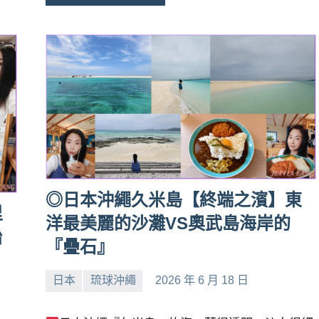
◎日本沖繩久米島【終端之濱】東
里
洋最美麗的沙灘VS奧武島海岸的
始
『疊石』
日本
琉球沖繩
2026 年 6 月 18 日
小
No
芳
comments