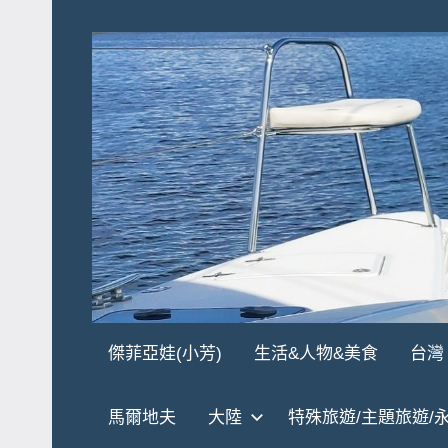
Skip
to
content
傑
★
傑菲亞娃(小芳)
生活&人物&美食
台灣
傑
菲
菲
馬爾地夫
大陸
特殊旅遊/主題旅遊/
亞
亞
娃