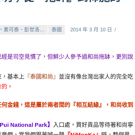
邦、素可泰、彭世洛…
泰國
2014 年 3 月 10 日
已經是司空見慣了，但鮮少人參予過和尚拖缽，更別說
來，基本上
『泰國和尚』
並沒有像台灣出家人的完全吃
食的。
任何金錢，這是屬於兩者間的『相互結緣』，和尚收到
Pui National Park】
入口處，買好貢品等待著和尚寧
孩童們，當我們跟著喊一聲
『NiMonKa』
時，整個思