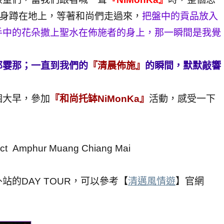
身蹲在地上，等著和尚們走過來，
把盤中的貢品放入
手中的花朵撒上聖水在佈施者的身上，那一瞬間是我覺
那霎那；一直到我們的
『清晨佈施』
的瞬間，默默敲響
個大早，參加
『和尚托缽NiMonKa』
活動，感受一下
rict Amphur Muang Chiang Mai
的DAY TOUR，可以參考【
清邁風情遊
】官網