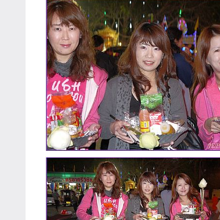
主
持、
學
校
企
業
講
座、
部
落
客
及
旅
遊
雜
誌