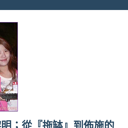
黎明；從『拖缽』到佈施的