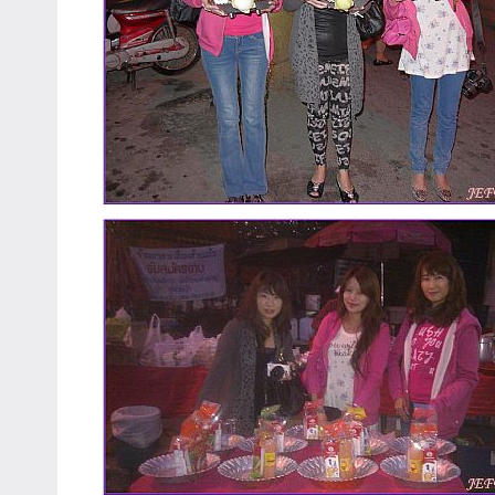
專
欄、
觀
光
局
合
作
達
人
對
象。
★