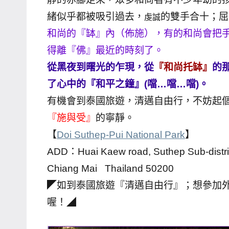
哥
緒似乎都被吸引過去，
的雙手合十；屈
虔誠
窟
和尚的『缽』內（佈施），有的和尚會把
泰
得離『佛』最近的時刻了。
國
從黑夜到曙光的乍現，從
『和尚托缽』
的
旅
了心中的『和平之鐘』(噹…噹…噹)。
遊
有機會到泰國旅遊，清邁自由行，不妨起
書
作
『施與受』
的寧靜。
者、
【
Doi Suthep-Pui National Park
】
各
ADD：Huai Kaew road, Suthep Sub-dist
發
Chiang Mai Thailand 50200
表
◤如到泰國旅遊『清邁自由行』；想參加外站
會
及
喔！◢
活
動