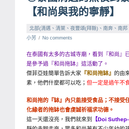
賓、
【和尚與我的寧靜】
News
金
北部(清邁、清萊、夜豐頌(拜縣)、南奔、南
探
小芳
No comments
號
節
在泰國有太多的古城寺廟，看到『和尚』
目
是參予過『和尚拖缽』這活動了。
班
底、
傑菲亞娃簡單告訴大家
『和尚拖缽』
的由
外
素，他們什麼都可以吃；
但一定是過午不
景
節
和尚拖的『缽』內只能接受食品；不接受
目
化緣者的拖缽也會虔誠祈福求功德。
主
這一天還沒亮，我們就來到
【Doi Suthep-
持、
靜的赤腳走來，眾多和尚著有不少年幼的
吳