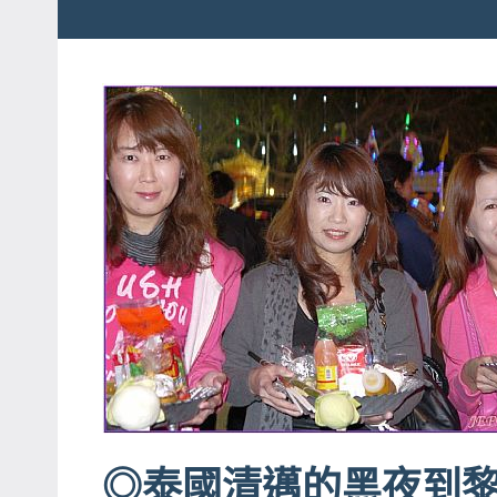
粉
娃
絲
團、
JEFFIA
主
FANG
題
旅
遊、
達
人
帶
路、
旅
遊
節
目
◎泰國清邁的黑夜到
來