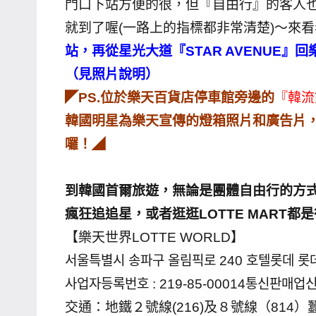
門口下站方便的很，但『自由行』的客人
哥
就到了喔(一路上的指標都非常清楚)～來
窟
站，再從星光大道『STAR AVENUE
泰
（見照片說明）
國
◤PS.位於樂天百貨店停車館旁邊的
『韓流
旅
遊
韓國明星為樂天宣傳的燈箱照片和廣告片
書
囉！◢
作
者、
到韓國首爾旅遊，無論是團體自由行的方
各
瘋狂追追星，或者逛逛LOTTE MART都
發
【樂天世界LOTTE WORLD】
表
會
서울특별시 송파구 올림픽로 240 호텔롯데 롯
及
사업자등록번호 : 219-85-00014통신판매업신
活
交通：地鐵２號線(216)及８號線（814
動