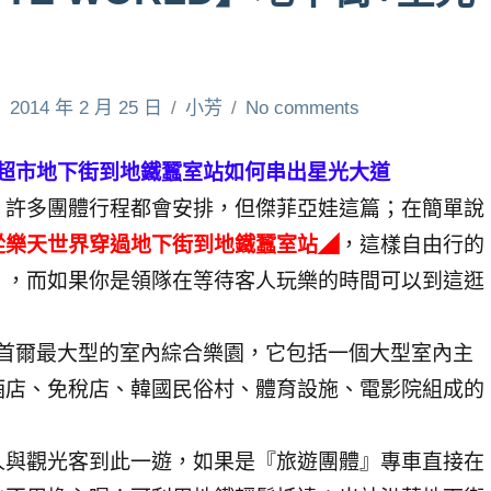
2014 年 2 月 25 日
小芳
No comments
樂天超市地下街到地鐵蠶室站如何串出星光大道
，許多團體行程都會安排，但傑菲亞娃這篇；在簡單說
從樂天世界穿過地下街到地鐵蠶室站◢
，這樣自由行的
』，而如果你是領隊在等待客人玩樂的時間可以到這逛
首爾最大型的室內綜合樂園，它包括一個大型室內主
酒店、免稅店、韓國民俗村、體育設施、電影院組成的
。
人與觀光客到此一遊，如果是『旅遊團體』專車直接在