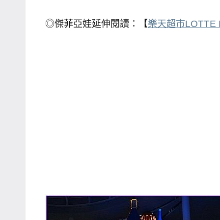
主
◎傑菲亞娃延伸閱讀：【
樂天超市LOTTE 
持、
學
校
企
業
講
座、
部
落
客
及
旅
遊
雜
誌