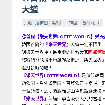
賓、
大道
News
金
景點（含商圈＋娛樂）
韓國
首爾+仁川
探
號
◎首爾【樂天世界LOTTE WORLD】
節
韓國首爾的
『樂天世界』
大家一定不陌生
目
明樂天世界後，最重要的是教大家
◤如何
班
底、
旅客們也能搭乘地鐵輕鬆抵達『樂天世界
外
逛打發時間喔！
景
【樂天世界LOTTE WORLD】
是位於韓國
節
題公園、戶外遊樂園、百貨公司、商場、
目
一個領域，之間的距離是由單軌鐵路連接
主
『樂天世界』
無論四季皆吸引大批的當地
持、
吳