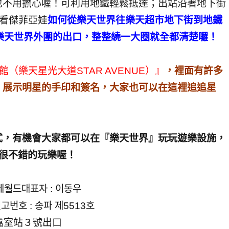
也不用擔心喔！可利用地鐵輕鬆抵達；出站沿著地下街
看看傑菲亞娃
如何從樂天世界往樂天超市地下街到地鐵
』回樂天世界外圍的出口，整整繞一大圈就全都清楚囉！
館（樂天星光大道STAR AVENUE）』
，裡面有許多
，展示明星的手印和簽名，大家也可以在這裡追追星
式，有機會大家都可以在『樂天世界』玩玩遊樂設施，
是很不錯的玩樂喔！
데월드대표자 : 이동우
고번호 : 송파 제5513호
）蠶室站３號出口