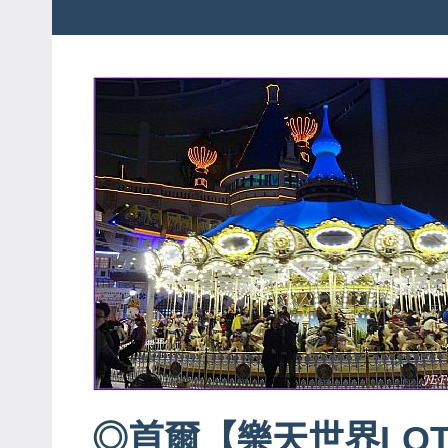
粉
娃
絲
團、
JEFFIA
主
FANG
題
旅
遊、
達
人
帶
路、
旅
遊
節
目
◎首爾【樂天世界LOT
來