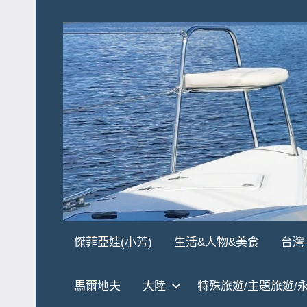
Skip
to
content
傑
★
傑菲亞娃(小芳)
生活&人物&美食
台灣
傑
菲
菲
馬爾地夫
大陸
特殊旅遊/主題旅遊/
亞
亞
娃