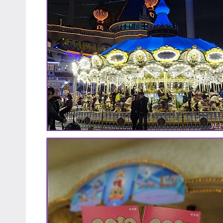
專
欄、
觀
光
局
合
作
達
人
對
象。
★