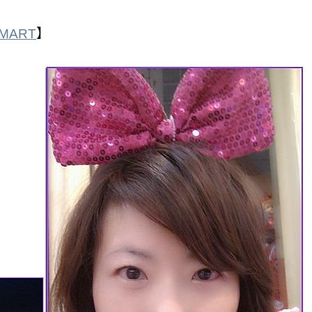
MART
】