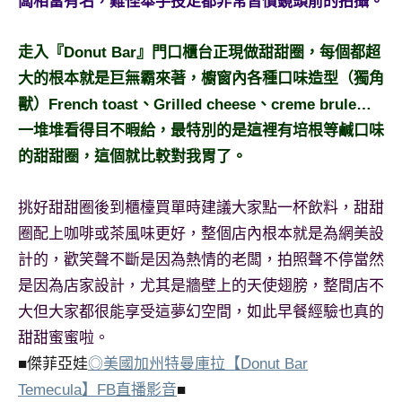
闆相當有名，難怪舉手投足都非常習慣鏡頭前的拍攝。
及
活
走入『Donut Bar』門口櫃台正現做甜甜圈，每個都超
動
主
大的根本就是巨無霸來著，櫥窗內各種口味造型（獨角
持、
獸）French toast、Grilled cheese、creme brule…
學
一堆堆看得目不暇給，最特別的是這裡有培根等鹹口味
校
的甜甜圈，這個就比較對我胃了。
企
業
講
挑好甜甜圈後到櫃檯買單時建議大家點一杯飲料，甜甜
座、
圈配上咖啡或茶風味更好，整個店內根本就是為網美設
部
計的，歡笑聲不斷是因為熱情的老闆，拍照聲不停當然
落
是因為店家設計，尤其是牆壁上的天使翅膀，整間店不
客
大但大家都很能享受這夢幻空間，如此早餐經驗也真的
及
旅
甜甜蜜蜜啦。
遊
■傑菲亞娃
◎美國加州特曼庫拉【Donut Bar
雜
Temecula】FB直播影音
■
誌