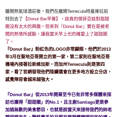
景
節
離開熱氣球酒莊後，我們在離開Temecula特曼庫拉前
目
特別去了
【Donut Bar早餐】，說真的傑菲亞娃對甜甜
主
圈沒有太大的興趣，但來到『Donut Bar』實在是被老
持、
吳
闆的熱情所感動，讓我當天早上也的確愛上了甜甜圈
哥
了。
窟
『Donut Bar』粉紅色的LOGO非常顯眼，他們於2013
泰
年3月在聖地亞哥開立的第一家，第二家則在聖地亞哥
國
旅
機場內接著拉斯維加斯，而加州Temecula則是第四
遊
家，看了官網發現他們陸續還會在更多地方設立分店，
書
感覺陣容會越來越強大。
作
者、
『Donut Bar』從2013年開業至今已有非常多媒體來採
各
發
訪也獲得「甜甜圈」的No.1，且主廚Santiago更是參
表
加過無數的美食節目，也就是說當天來接待我們的帥老
會