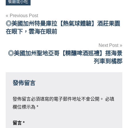
Tags
餐廳或小吃
文
Previous Post
◎美國加州特曼庫拉【熱氣球體驗】酒莊果園
章
在眼下，雲海在眼前
導
Next Post
覽
◎美國加州聖地亞哥【精釀啤酒巡禮】搭海景
列車到橘郡
發佈留言
發佈留言必須填寫的電子郵件地址不會公開。
必填
欄位標示為
*
留言
*