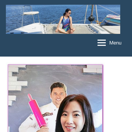
Skip
to
content
Menu
傑
★
傑
菲
菲
亞
亞
娃
娃
粉
JEFFIA
絲
FANG
團、
主
題
旅
遊、
達