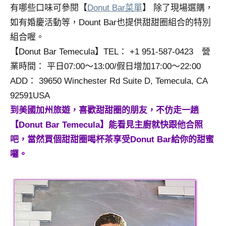
有哪些口味可參閱【
Donut Bar菜單
】 除了現場選購，
專
如有婚慶活動等，Dount Bar也提供甜甜圈組合的特別
欄、
觀
組合喔。
光
【Donut Bar Temecula】TEL： +1 951-587-0423 營
局
業時間： 平日07:00～13:00/假日增加17:00～22:00
合
ADD： 39650 Winchester Rd Suite D, Temecula, CA
作
92591USA
達
人
到美國加州旅遊，喜歡甜甜圈的朋友，不仿走一趟
對
【Donut Bar Temecula】能看見主廚就快跟他合照
象。
吧，當然買個甜甜圈喝杯茶享受Donut Bar給你的甜蜜
★
囉。