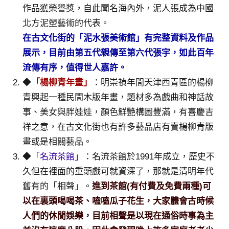
作品獲榮譽獎，自此聞名海內外，泥人張成為中國
專
北方泥塑藝術的代表。
欄、
觀
在古文化街的「泥水張美術館」有完整資料及作品
光
展示，目前由第五代親傳至第六代張宇，如此百年
局
流傳有序，值得世人嘉許。
合
◆
「楊柳青年畫」
：明崇禎年間天津西青區的楊柳
作
達
青興起一種民間木版年畫，題材多為戲曲和神話故
人
事、美女與胖娃娃，顏色鮮艷構圖豐滿，有喜慶吉
對
祥之意，在古文化街也有許多藝品店有賣楊柳青版
象。
畫或是相關藝品。
★
◆
「名流茶館」
：名流茶館於1991年成立，歷史不
久但在裡面的重頭戲可就資深了，那就是清明年代
舊有的「相聲」。
進到茶館(有付費及免費兩種)可
以在裏頭喝喝茶、嗑嗑瓜子花生，大家體會古時候
人們的休閒娛樂，目前相聲是以現在通俗時事為主