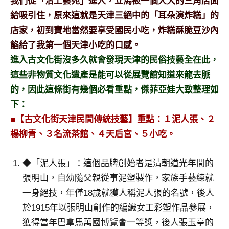
我們從「沽上藝苑」進入，立馬被一個大大的三角店面
及
給吸引住，原來這就是天津三絕中的「耳朵演炸糕」的
活
店家，初到寶地當然要享受國民小吃，炸糕酥脆豆沙內
動
主
餡給了我第一個天津小吃的口感。
持、
進入古文化街沒多久就會發現天津的民俗技藝全在此，
學
這些非物質文化遺產是能可以從展覽館知道來龍去脈
校
的，因此這條街有幾個必看重點，傑菲亞娃大致整理如
企
下：
業
講
■【古文化街天津民間傳統技藝】重點：１泥人張、２
座、
楊柳青、３名流茶館、４天后宮、５小吃。
部
落
◆「泥人張」：這個品牌創始者是清朝道光年間的
客
張明山，自幼隨父親從事泥塑製作，家族手藝練就
及
旅
一身絕技，年僅18歲就獲人稱泥人張的名號，後人
遊
於1915年以張明山創作的編織女工彩塑作品參展，
雜
獲得當年巴拿馬萬國博覽會一等獎，後人張玉亭的
誌