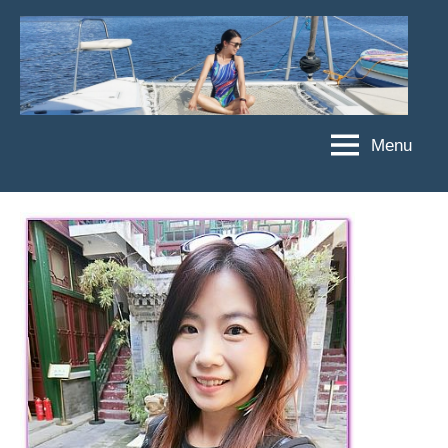
Skip
to
content
Menu
傑
★
傑
菲
菲
亞
亞
娃
娃
粉
JEFFIA
絲
FANG
團、
主
題
旅
遊、
達