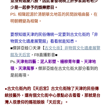
並沒有這麼八股，因此會發現晚上許多家庭老老少
少是一起參予的娛樂節目。
PS. 相聲起源於清朝華北地區的民間說唱曲藝，在
明朝轉變為相聲。
要想知道天津的民俗傳統一定要到古文化街的「非
物質文化遺產展覽館」看看就能知悉。
■傑菲亞娃◎天津【
古文化街】非物質文化遺產展覽
館及天后宮
，FB直播影音■
Ps.
天津有四藝：泥人彩塑、楊柳青年畫、天津地
毯、天津風箏
，
傑菲亞娃在古文化街大部分看到的
是前兩項。
●古文化街內的【天后宮】古文化街除了天津的民俗傳
統技藝外，還有個文化街中心景點必去看看，那就是台
灣人很景仰的媽祖娘娘「天后宮」。