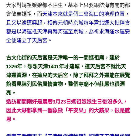
大家對媽祖娘娘都不陌生，基本上只要跟航海有關的都
會敬奉媽祖，而
天津本來就是個三會海口的地理位置，
且又以漕運興起，相傳元朝時京城每年需北運大批糧食
都是以海運抵天津再轉河運至京城，為祈求海運水運安
全便建立了天后宮。
古文化街的天后宮是天津唯一的一間媽祖廟，建於
1326年，想想天津1401年才建城，這天后宮不就比天
津還資深，在這兒的天后宮，除了拜拜之外還能在展覽
館看見陳列民俗風情實物，整個寺廟不但莊嚴也很漂
亮。
造訪期間剛好是農曆3月23日媽祖娘娘生日後沒多久，
因此大夥都拿到一個象徵「平安果」的大蘋果，很是感
恩。