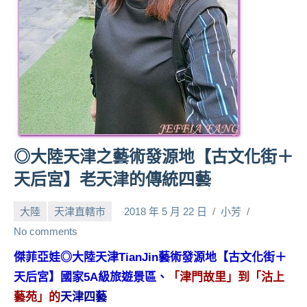
人
帶
路、
旅
遊
節
目
來
賓、
◎大陸天津之藝術發源地【古文化街＋
News
天后宮】老天津的傳統四藝
金
探
大陸
天津直轄市
2018 年 5 月 22 日
小芳
號
節
No comments
目
傑菲亞娃◎大陸天津TianJin藝術發源地【古文化街＋
班
天后宮】國家5A級旅遊景區、
「津門故里」到「沽上
底、
外
藝苑」的
天津四藝