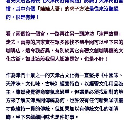
看完天后宮再去
【天津民俗博物館】認識了天津民俗習
慣，其中有個
「娃娃大哥」的求子方法
是從來沒聽過
的，很是有趣！
看了兩個館一個宮，一路再往另一頭牌坊「津門故里」
走去，兩旁的店家實在眾多卻找不到半間可以坐下來的
咖啡店，這令我訝異，有別於其它有著文創咖啡廳的文
化古街，如此這般我個人認為是好，也是不好！
作為津門十景之一的天津古文化街一直堅持《中國味、
天津味、文化味、古味》經營特色，以經營文化用品為
主，雖然我覺得商業氣息過重，但還是必須找到對的地
方來了解天津民間傳統為何，也許沒有任何新興咖啡廳
才能維持一貫的傳統，但如果加以有傳統文化的咖啡
廳，坐下來細細回味也是件好事。