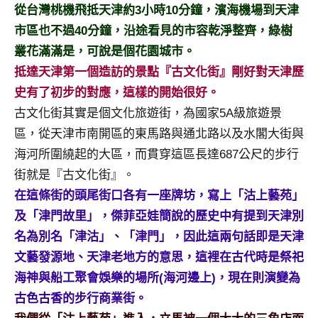
景
從台灣桃機飛抵天津約3小時10分鐘，濱海機場到天津
節
市區也不過40分鐘，沿途看見的市容乾淨整齊，綠樹
目
叢花滿滿是，可說是個花園城市。
主
抵達天津第一個造訪的景點『古文化街』剛好對天津歷
持、
吳
史有了初步的對應，這樣的開始很好。
哥
古文化街其實是個文化旅遊街，為國家5A級旅遊景
窟
區，從天津市南開區的東馬路與通北路以及水閣大街與
泰
海河所圍繞起的大區，而貫穿這區長達687公尺的步行
國
旅
街就是『古文化街』。
遊
在這條街的頭尾街口各有一座牌坊，寫上「沽上藝苑」
書
及「津門故里」，傑菲亞娃簡說的歷史中有提到天津別
作
名為別名「津沽」、「津門」，因此這兩句話即是天津
者、
文藝發源地、天津老地方的意思，這裡在古代時是祭祀
各
發
海神與船工聚會娛樂的場所(海河邊上)，現在則演變為
表
古色古香的步行商業街。
會