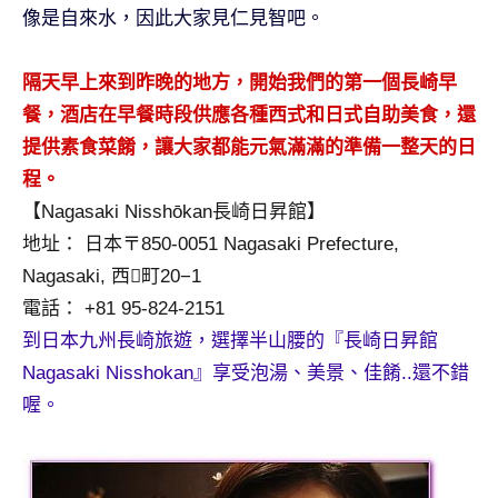
像是自來水，因此大家見仁見智吧。
專
欄、
觀
隔天早上來到昨晚的地方，開始我們的第一個長崎早
光
餐，酒店在早餐時段供應各種西式和日式自助美食，還
局
提供素食菜餚，讓大家都能元氣滿滿的準備一整天的日
合
程。
作
達
【Nagasaki Nisshōkan長崎日昇館】
人
地址： 日本〒850-0051 Nagasaki Prefecture,
對
Nagasaki, 西町20−1
象。
電話： +81 95-824-2151
★
到日本九州長崎旅遊，選擇半山腰的『長崎日昇館
Nagasaki Nisshokan』享受泡湯、美景、佳餚..還不錯
喔。