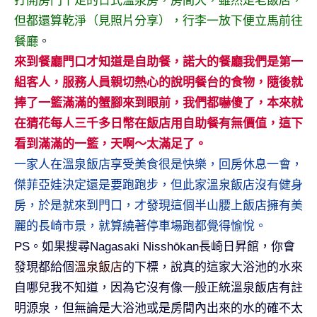
打開房門十足的日式溫泉房，房間大，雖然是老飯店，
及
但都還算乾淨（見照片分享），行李一放下便立馬前往
活
餐廳
。
動
主
來到餐廳門口才知道是自助餐，諾大的餐廳我們是第一
持、
組客人，服務人員親切熱心的說明餐台的食物，隨後就
學
捧了一籃滿滿的蟹腳來到眼前，我們都嚇傻了，本來就
校
在猜花每人三千多日幣在飯店用自助餐有無價值，這下
企
看到滿滿的一籃，天啊～太滿足了。
業
講
一家人在溫泉飯店享受美食很是快樂，回房休息一會，
座、
傑菲亞娃決定還是要跑跑步，但此家溫泉飯店沒有健身
部
房，於是就來到門口，才發現這個半山腰上飯店擁有美
落
麗的長崎市景，就算繞著停車場跑都覺得愉悅。
客
PS。如果搜尋Nagasaki Nisshōkan長崎日昇館，你會
及
旅
發現都給個
溫泉飯店
的下標，說真的這家大浴池的水來
遊
自哪兒我不知道，因為它沒有像一般正統溫泉飯店有註
雜
明源泉，但無論是大浴池或是房間內出來的水的確不太
誌