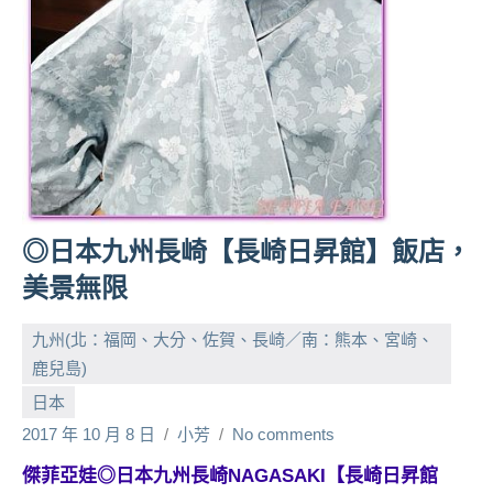
人
帶
路、
旅
遊
節
目
來
賓、
◎日本九州長崎【長崎日昇館】飯店，
News
美景無限
金
探
九州(北：福岡、大分、佐賀、長崎／南：熊本、宮崎、
號
節
鹿兒島)
目
日本
班
2017 年 10 月 8 日
小芳
No comments
底、
外
傑菲亞娃◎日本九州長崎NAGASAKI【長崎日昇館