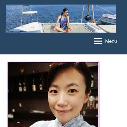
Skip
to
content
Menu
傑
★
傑
菲
菲
亞
亞
娃
娃
粉
JEFFIA
絲
FANG
團、
主
題
旅
遊、
達