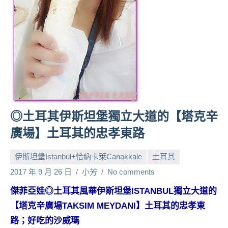
人
帶
路、
旅
遊
節
目
來
賓、
◎土耳其伊斯坦堡獨立大道的【塔克辛
News
廣場】土耳其的忠孝東路
金
探
伊斯坦堡Istanbul+恰納卡萊Canakkale
土耳其
號
節
2017 年 9 月 26 日
小芳
No comments
目
傑菲亞娃◎土耳其風華伊斯坦堡ISTANBUL獨立大道的
班
【塔克辛廣場TAKSIM MEYDANI】土耳其的忠孝東
底、
外
路；好吃的沙威瑪