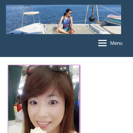
Skip
to
content
Menu
傑
★
傑
菲
菲
亞
亞
娃
娃
粉
JEFFIA
絲
FANG
團、
主
題
旅
遊、
達