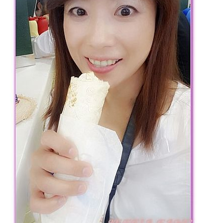
專
欄、
觀
光
局
合
作
達
人
對
象。
★