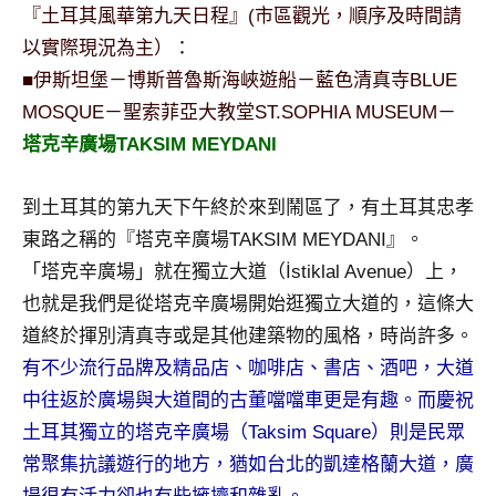
景
『土耳其風華第九天日程』(市區觀光，順序及時間請
節
以實際現況為主）：
目
■伊斯坦堡－博斯普魯斯海峽遊船－藍色清真寺BLUE
主
MOSQUE－聖索菲亞大教堂ST.SOPHIA MUSEUM－
持、
吳
塔克辛廣場TAKSIM MEYDANI
哥
窟
到土耳其的第九天下午終於來到鬧區了，有土耳其忠孝
泰
東路之稱的『塔克辛廣場TAKSIM MEYDANI』。
國
「塔克辛廣場」就在獨立大道（İstiklal Avenue）上，
旅
遊
也就是我們是從塔克辛廣場開始逛獨立大道的，這條大
書
道終於揮別清真寺或是其他建築物的風格，時尚許多。
作
有不少流行品牌及精品店、咖啡店、書店、酒吧，大道
者、
中往返於廣場與大道間的古董噹噹車更是有趣。而慶祝
各
土耳其獨立的塔克辛廣場（Taksim Square）則是民眾
發
表
常聚集抗議遊行的地方，猶如台北的凱達格蘭大道，廣
會