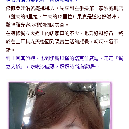
場很有活力卻也有些擁擠和雜亂。
及
傑菲亞娃沿著鐵逛逛去，先來到左手邊第一家沙威瑪店
活
（雞肉的6里拉、牛肉的12里拉）果真是道地好滋味，
動
主
難怪觀光客必排的國民美食。
持、
在這條獨立大道上的店家真的不少，也算好逛好買，終
學
於在土耳其九天後回到現實生活的感覺，呵呵～還不
校
錯。
企
到土耳其旅遊，也到伊斯坦堡的塔克信廣場，走走『獨
業
講
立大道』，吃吃沙威瑪，逛逛時尚店家囉～
座、
部
落
客
及
旅
遊
雜
誌