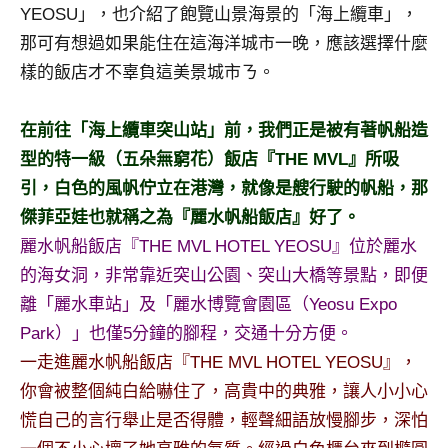
景
YEOSU」，也介紹了飽覽山景海景的「海上纜車」，
節
那可有想過如果能住在這海洋城市一晚，應該選擇什麼
目
樣的飯店才不辜負這美景城市ㄋ。
主
持、
吳
在前往「海上纜車突山站」前，我們正是被有著帆船造
哥
型的特一級（五朵無窮花）飯店『THE MVL』所吸
窟
引，白色的風帆佇立在港灣，就像是艘行駛的帆船，那
泰
傑菲亞娃也就稱之為『麗水帆船飯店』好了。
國
旅
麗水帆船飯店『THE MVL HOTEL YEOSU』位於麗水
遊
的海女洞，非常靠近突山公園、突山大橋等景點，即便
書
離「麗水車站」及「麗水博覽會園區（Yeosu Expo
作
Park）」也僅5分鐘的腳程，交通十分方便。
者、
一走進麗水帆船飯店『THE MVL HOTEL YEOSU』，
各
發
你會被整個純白給嚇住了，高貴中的典雅，讓人小小心
表
慌自己的言行舉止是否得體，輕聲細語放慢腳步，深怕
會