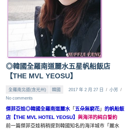
人
帶
路、
旅
遊
節
目
來
賓、
◎韓國全羅南道麗水五星帆船飯店
News
【THE MVL YEOSU】
金
探
全羅南北道(含光州)
韓國
2017 年 2 月 27 日
小芳
號
節
No comments
目
傑菲亞娃◎韓國全羅南道麗水
「
五朵無窮花
」
的帆船飯
班
店【THE MVL HOTEL YEOSU】
與海洋的純白誓約
底、
外
前一篇傑菲亞娃稍稍提到韓國知名的海洋城市「麗水