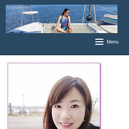
Skip
to
content
Menu
傑
★
傑
菲
菲
亞
亞
娃
娃
粉
JEFFIA
絲
FANG
團、
主
題
旅
遊、
達