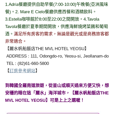
1.Adria餐廳提供自助早餐(7:00-10:00)午晚餐(亞洲風味
專
欄、
餐)。2. Mare E Cielo餐廳供應西餐和酒精飲料。
觀
3.Estella咖啡館於8:00至22:00之間開放。4.Tavola
光
Tavola餐廳於夏季期間開放，供應海鮮燒烤菜餚和葡萄
局
酒。
滿足所有房客的需求，無論是觀光或是商務旅客都
合
非常適合。
作
達
【麗水帆船飯店THE MVL HOTEL YEOSU】
人
ADDRESS : 111, Odongdo-ro, Yeosu-si, Jeollanam-do
對
TEL : (82)61-660-5800
象。
【
訂房參考網站
】
★
到韓國全羅南道旅遊，從釜山或順天過來方便又快，想
安穩的睡在這「麗水」海洋城市，【麗水帆船飯店THE
MVL HOTEL YEOSU】可是上上之選喔！