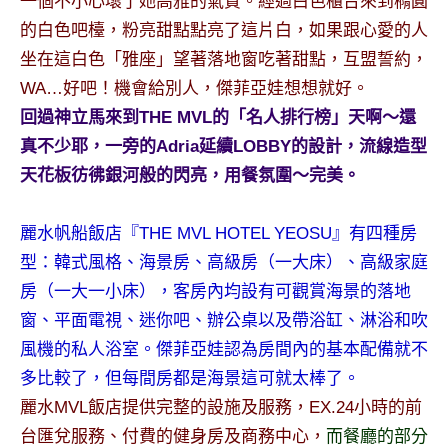
一個不小心壞了她高雅的氣質。經過白色櫃台來到橢圓
及
的白色吧檯，粉亮甜點點亮了這片白，如果跟心愛的人
活
坐在這白色「雅座」望著落地窗吃著甜點，互盟誓約，
動
主
WA…好吧！機會給別人，傑菲亞娃想想就好。
持、
回過神立馬來到THE MVL的「名人排行榜」天啊～還
學
真不少耶，一旁的Adria延續LOBBY的設計，流線造型
校
天花板彷彿銀河般的閃亮，用餐氛圍～完美。
企
業
講
麗水帆船飯店『THE MVL HOTEL YEOSU』有四種房
座、
型：韓式風格、海景房、高級房（一大床）、高級家庭
部
房（一大一小床），客房內均設有可觀賞海景的落地
落
窗、平面電視、迷你吧、辦公桌以及帶浴缸、淋浴和吹
客
風機的私人浴室。傑菲亞娃認為房間內的基本配備就不
及
旅
多比較了，但每間房都是海景這可就太棒了。
遊
麗水MVL飯店提供完整的設施及服務，EX.24小時的前
雜
台匯兌服務、付費的健身房及商務中心，
而餐廳的部分
誌