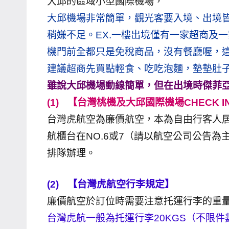
大邱的區域小型國際機場，
大邱機場非常簡單，觀光客要入境、出境皆簡
稍嫌不足。EX.一樓出境僅有一家超商及一
機門前全都只是免稅商品，沒有餐廳喔，
建議超商先買點輕食、吃吃泡麵，墊墊肚子
雖說大邱機場動線簡單，但在出境時傑菲
(1)
【台灣桃機及大邱國際機場CHECK I
台灣虎航空為廉價航空，本為自由行客人居多
航櫃台在NO.6或7（請以航空公司公告
排隊辦理。
(2)
【台灣虎航空行李規定】
廉價航空於訂位時需要注意托運行李的重
台灣虎航一般為托運行李20KGS（不限件數）