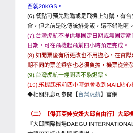
西就20KGS。
專
(6).餐點可預先點購或是飛機上訂購，
欄、
觀
食，但之前是吃傳統排骨飯，還不錯吃喔
光
(7).台灣虎航不提供無固定日期或無固
局
日期，可在飛機起飛前四小時預定完成。
合
(8).如開票後有所更改也不用擔心，在實際
作
期不同的票差乘客也必須負擔，機票從簽
達
(9).台灣虎航一經開票不能退票。
人
對
(10).飛機起飛前四小時還會收到MAI
象。
◆相關訊息可參閱【
台灣虎航
】官網
★
（二）【傑菲亞娃安妞大邱自由行】大邱
『大邱國際機場DAEGU INTERNATION