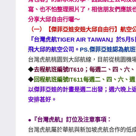
哥
寫、也不怕整理照片了，相信朋友們應該
窟
分享大邱自由行囉～
泰
（一）【傑菲亞娃安妞大邱自由行】航空公司篇『
國
『台灣虎航TIGER AIR TAIWAN』
旅
飛大邱的航空公司。
PS.傑菲亞娃認為航
遊
台灣虎航桃園到大邱航線，目前從桃園機場（
書
作
◆
去程航班編號IT610；每週二、四、六、
者、
◆
回程航班編號IT611每週二、四、六、週
各
以傑菲亞娃的計畫是週二出發；週六晚上
發
安排甚好。
表
會
及
●『台灣虎航』訂位及注意事項：
活
台灣虎航屬於華航與新加坡虎航合作的低
動