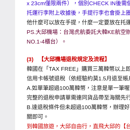
x 23cm僅限兩件），個別CHECK IN後
托運行李附上收據後，手提行李也會掛上圈
他什麼可以放在手提，什麼一定要放在托
PS.大邱機場：台灣虎航委託大韓KE航
NO.1-4櫃台）。
(3)
【大邱機場退稅規定及流程】
韓國在「TAX FREE」購買三萬韓幣以
信用卡帳號退稅（依經驗約莫1.5月退至
A.如單筆超過100萬韓幣，注意是單一筆喔
完整的退稅申請單需連同貨品帶至海關先行蓋
B.達退稅條件但未超過100萬韓幣，辦理好
關即可。
到韓國旅遊，大邱自由行，直飛大邱的【台灣虎