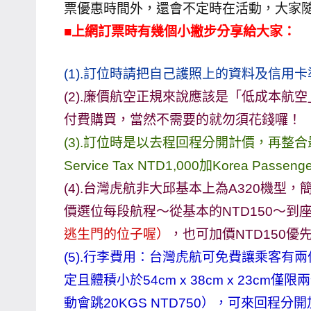
票優惠時間外，還會不定時在活動，大家
主
■上網訂票時有幾個小撇步分享給大家：
持、
學
(1).訂位時請把自己護照上的資料及信用卡
校
(2).廉價航空正規來說應該是「低成本
企
業
付費購買，當然不需要的就勿須花錢囉！
講
(3).訂位時是以去程回程分開計價，再整合最
座、
Service Tax NTD1,000加Korea Passeng
部
(4).台灣虎航非大邱基本上為A320機
落
價選位每段航程～從基本的NTD150～到座
客
逃生門的位子喔）
，也可加價NTD150
及
旅
(5).行李費用：台灣虎航可免費讓乘客有兩
遊
定且體積小於54cm x 38cm x 23cm
雜
動會跳20KGS NTD750），可來回程
誌