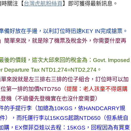
隨時關注【
台灣虎航粉絲頁
】即可獲得最新訊息。
準備好放在手邊，以利訂位時迅速KEY IN完成搶票。
航空」簡單來說，就是除了機票及稅金外，你需要什麼再
後的價錢，這次大邱來回的稅金為：Govt. Imposed
er Departure Tax NTD1,274=NTD2,274。
型，簡單來說就是左三排右三排的位子組合，訂位時可以加
位第一排的加價NTD750
（提醒：老人孩童不得選購
優先登機（不過優先登機實在也沒什麼需要）
件的手提行李（加總為10KGS，依HANDCARRY規
僅限兩件），而托運行李以15KGS起跳NTD650（但系統自
分開加購，EX傑菲亞娃以去程：15KGS，回程因為有買東