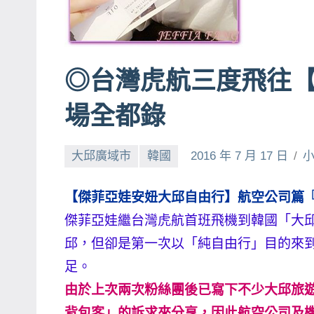
賓、
News
金
◎台灣虎航三度飛往
探
號
場全都錄
節
目
大邱廣域市
韓國
2016 年 7 月 17 日
班
底、
【傑菲亞娃安妞大邱自由行】航空公司篇『台灣虎
外
景
傑菲亞娃繼台灣虎航首班飛機到韓國「大邱
節
邱，但卻是第一次以「純自由行」目的來
目
足。
主
由於上次兩次粉絲團後已寫下不少大邱旅
持、
背包客」的訴求來分享，因此航空公司及
吳