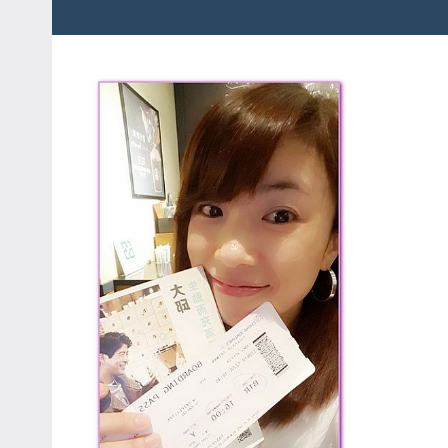
粉
娃
絲
團、
JEFFIA
主
FANG
題
旅
遊、
達
人
帶
路、
旅
遊
節
目
來