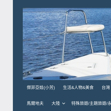
Skip
to
content
傑
★
傑菲亞娃(小芳)
生活&人物&美食
台灣
傑
菲
菲
馬爾地夫
大陸
特殊旅遊/主題旅遊/
亞
亞
娃