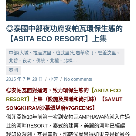
人
帶
路、
◎泰國中部夜功府安帕瓦環保生態的
旅
遊
【ASITA ECO RESORT】上集
節
目
中部(大城、拉差汶里、班武里(七岩華欣..)、碧差汶里、
來
北碧、夜功、佛統、北欖、北標…
賓、
泰國
News
2015 年 7 月 28 日
小芳
No comments
金
探
◎安帕瓦面對運河，致力環保生態的
【ASITA ECO
號
RESORT】
上集（設施及晨曦和尚托缽）【SAMUT
節
SONGKHRAM沙慕頌堪府#7GREENS】
目
班
傑菲亞娃10年前第一次到安帕瓦AMPHAWA時就入住過
底、
此的河畔RESORT，泰式的建築，美麗的河畔已經讓
外
我印象深刻，甚是喜歡，那時候就覺得如果只是從曼谷