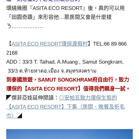
專
環繞幾圈『ASITA ECO RESORT』後，真的可以用
欄、
「田園奇蹟」來形容他…那房間又會是什麼樣
觀
ㄋ………………
光
局
【
ASITA ECO RESORT環保渡假村
】TEL:66 89 866
合
作
2168
達
ADD：33/3 T. Taihad, A.Muang , Samut Songkram,
人
33/3 ต.ท้ายหาดอ.เมือง จ.สมุทรสงคราม
對
到泰國旅遊，SAMUT SONGKHRAM府自由行，致力
象。
★
環保的【ASITA ECO RESORT】值得我們親身一試。
◤傑菲亞娃延伸閱讀：
◎安帕瓦致力環保生態的
【ASITA ECO RESORT】下集（房間、晚餐及折毛
巾）
◢