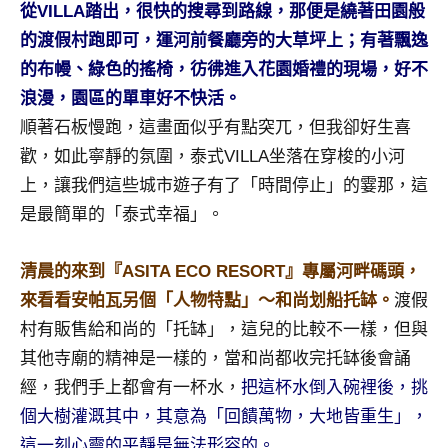
從VILLA踏出，很快的搜尋到路線，那便是繞著田園般
及
活
的渡假村跑即可，運河前餐廳旁的大草坪上；有著飄逸
動
的布幔、綠色的搖椅，彷彿進入花園婚禮的現場，好不
主
浪漫，園區的單車好不快活。
持、
順著石板慢跑，這畫面似乎有點突兀，但我卻好生喜
學
歡，如此寧靜的氛圍，泰式VILLA坐落在穿梭的小河
校
企
上，讓我們這些城市遊子有了「時間停止」的霎那，這
業
是最簡單的「泰式幸福」。
講
座、
清晨的來到『ASITA ECO RESORT』專屬河畔碼頭，
部
來看看安帕瓦另個「人物特點」～和尚划船托缽。
渡假
落
客
村有販售給和尚的「托缽」，這兒的比較不一樣，但與
及
其他寺廟的精神是一樣的，當和尚都收完托缽後會誦
旅
經，我們手上都會有一杯水，
把這杯水倒入碗裡後，挑
遊
個大樹灌溉其中，其意為「回饋萬物，大地皆重生」，
雜
這一刻心靈的平靜是無法形容的。
誌