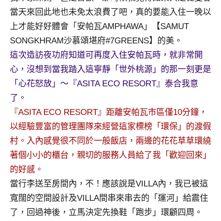
景
當天來回此地也未免太浪費了吧，真的要能入住一晚以
節
上才能好好體會「安帕瓦AMPHAWA」【SAMUT
目
主
SONGKHRAM沙慕頌堪府#7GREENS】的美。
持、
這次造訪夜功府知道可再度入住安帕瓦時，就非常開
吳
心，沒想到當我踏入這寧靜「世外桃源」的那一刻更是
哥
「心花怒放」～『ASITA ECO RESORT』泰合我意
窟
泰
了。
國
『ASITA ECO RESORT』距離安帕瓦市區僅10分鐘，
旅
以經驗豐富的管理團隊來經營這家標榜「環保」的渡假
遊
村。入內感覺很不同於一般飯店，兩邊的花花草草環繞
書
著個小小的櫃台，親切的服務人員給了我「歡迎回來」
作
者、
的好感。
各
當行李送至房間內，不！應該說是VILLA內，我已被這
發
寬闊的空間設計及VILLA間串來串去的「運河」給震住
表
了，回過神後，立馬決定先換鞋「跑步」環顧四周。
會