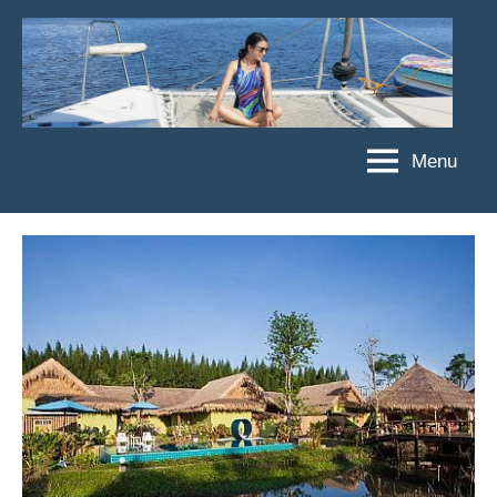
Skip
to
content
Menu
傑
★
傑
菲
菲
亞
亞
娃
娃
粉
JEFFIA
絲
FANG
團、
主
題
旅
遊、
達