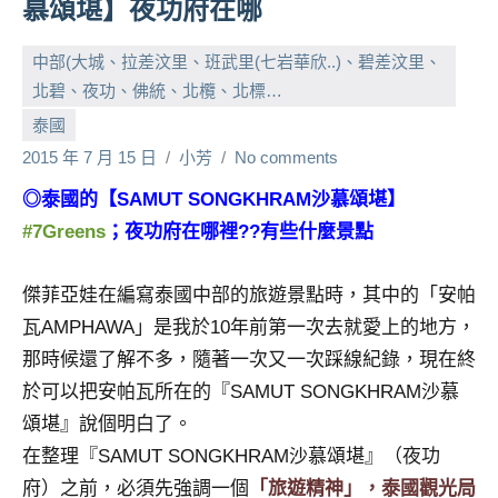
慕頌堪】夜功府在哪
人
帶
中部(大城、拉差汶里、班武里(七岩華欣..)、碧差汶里、
路、
北碧、夜功、佛統、北欖、北標…
旅
泰國
遊
節
2015 年 7 月 15 日
小芳
No comments
目
◎泰國的【SAMUT SONGKHRAM沙慕頌堪】
來
#7Greens
；夜功府在哪裡??有些什麼景點
賓、
News
金
傑菲亞娃在編寫泰國中部的旅遊景點時，其中的「安帕
探
瓦AMPHAWA」是我於10年前第一次去就愛上的地方，
號
那時候還了解不多，隨著一次又一次踩線紀錄，現在終
節
於可以把安帕瓦所在的『SAMUT SONGKHRAM沙慕
目
頌堪』說個明白了。
班
底、
在整理『SAMUT SONGKHRAM沙慕頌堪』（夜功
外
府）之前，必須先強調一個
「旅遊精神」，泰國觀光局