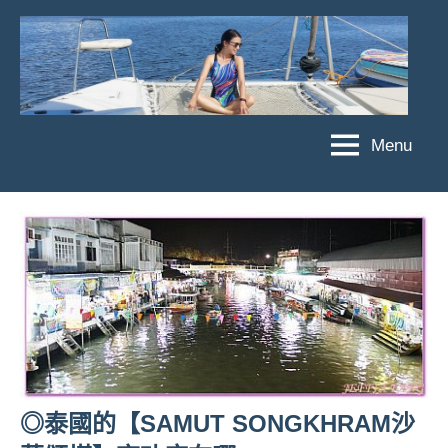
Skip
to
content
Menu
傑
★
傑
菲
菲
亞
亞
娃
娃
粉
JEFFIA
絲
FANG
團、
主
題
旅
◎泰國的【SAMUT SONGKHRAM沙
遊、
達