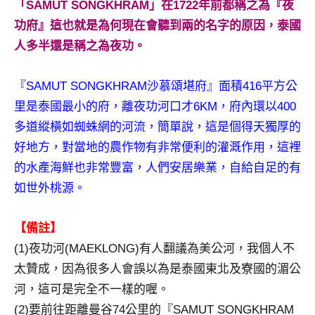
「SAMUT SONGKHRAM」在1722年前都稱之為『夜
及
功府』這也就是為何現在會聽到兩的名字的原因，泰國
活
動
人多半還是稱之為夜功。
主
持、
『SAMUT SONGKHRAM沙慕頌堪府』面積416平方公
學
里是泰國最小的府，離夜功河口才6KM，府內環以400
校
多道縱橫如蜘蛛網的河流，簡單說，這是個得天獨厚的
企
業
好地方，對當地的農作物有非常便利的灌溉作用，這裡
講
的水產海鮮也非常豐富，人們安居樂業，自給自足的有
座、
如世外桃源。
部
落
【備註】
客
及
(1)夜功河(MAEKLONG)有人翻議為美公河，我個人不
旅
太贊成，因為很多人會誤以為是泰國東北及寮國的湄公
遊
河，這可是完全不一樣的喔。
雜
(2)要前往距離曼谷74公里的『SAMUT SONGKHRAM
誌