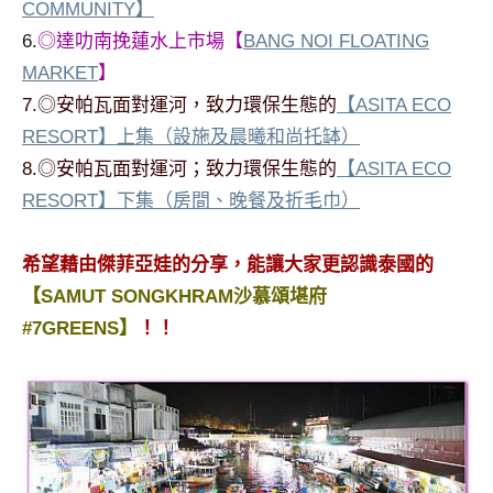
COMMUNITY】
6.
◎達叻南挽蓮水上市場【
BANG NOI FLOATING
MARKET
】
7.◎安帕瓦面對運河，致力環保生態的
【ASITA ECO
RESORT】上集（設施及晨曦和尚托缽）
8.
◎安帕瓦面對運河；致力環保生態的
【ASITA ECO
RESORT】下集（房間、晚餐及折毛巾）
希望藉由傑菲亞娃的分享，能讓大家更認識泰國的
【SAMUT SONGKHRAM沙慕頌堪府
#7GREENS】
！！