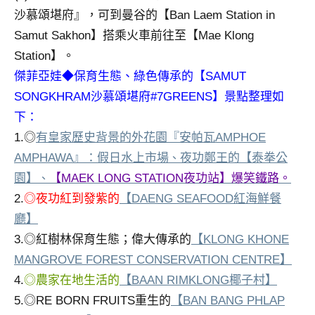
沙慕頌堪府』，可到曼谷的【Ban Laem Station in
專
欄、
Samut Sakhon】搭乘火車前往至【Mae Klong
觀
Station】。
光
傑菲亞娃◆保育生態、綠色傳承的【SAMUT
局
SONGKHRAM沙慕頌堪府#7GREENS】
景點整理如
合
作
下：
達
1.◎
有皇家歷史背景的外花園『安帕瓦AMPHOE
人
AMPHAWA』：假日水上市場
夜功鄭王的【泰拳公
、
對
園】
【MAEK LONG STATION夜功站】爆笑鐵路。
、
象。
2.
◎夜功紅到發紫的
【DAENG SEAFOOD紅海鮮餐
★
廳】
3.◎紅樹林保育生態；偉大傳承的
【KLONG KHONE
MANGROVE FOREST CONSERVATION CENTRE】
4.
◎農家在地生活的
【BAAN RIMKLONG椰子村】
5.◎RE BORN FRUITS重生的
【BAN BANG PHLAP