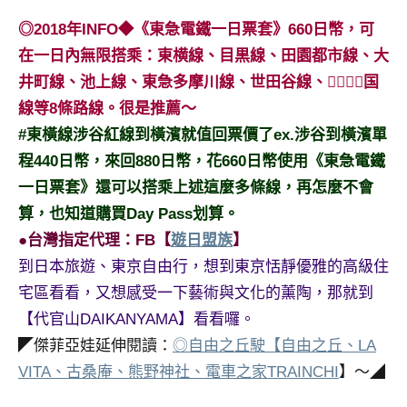
◎2018年INFO◆《東急電鐵一日票套》660日幣，可
在一日內無限搭乘：東横線、目黒線、田園都市線、大
井町線、池上線、東急多摩川線、世田谷線、国
線等8條路線。很是推薦～
#東橫線涉谷紅線到橫濱就值回票價了ex.涉谷到橫濱單
程440日幣，來回880日幣，花660日幣使用《東急電鐵
一日票套》還可以搭乘上述這麼多條線，再怎麼不會
算，也知道購買Day Pass划算。
●台灣指定代理：FB【
遊日盟族
】
到日本旅遊、東京自由行，想到東京恬靜優雅的高級住
宅區看看，又想感受一下藝術與文化的薰陶，那就到
【代官山DAIKANYAMA】看看囉。
◤傑菲亞娃延伸閱讀：
◎自由之丘駛【自由之丘、LA
VITA、古桑庵、熊野神社、電車之家TRAINCHI
】～◢