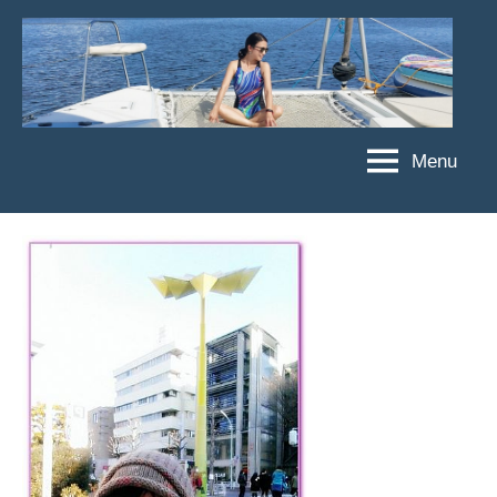
Skip
to
content
Menu
傑
★
傑
菲
菲
亞
亞
娃
娃
粉
JEFFIA
絲
FANG
團、
主
題
旅
遊、
達