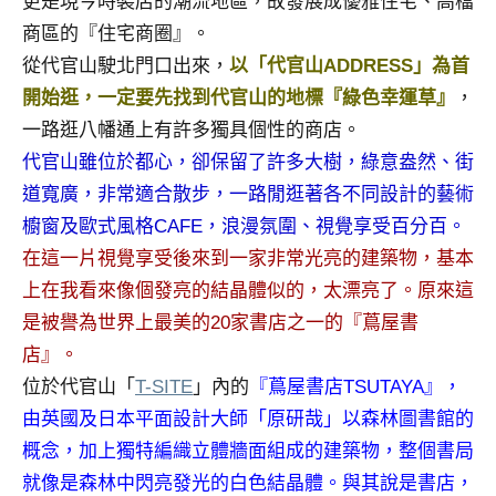
更是現今時裝店的潮流地區，故發展成優雅住宅、高檔
及
商區的『住宅商圈』。
活
從代官山駛北門口出來，
以「代官山ADDRESS」為首
動
主
開始逛，一定要先找到代官山的地標『綠色幸運草』
，
持、
一路逛八幡通上有許多獨具個性的商店。
學
代官山雖位於都心，卻保留了許多大樹，綠意盎然、街
校
道寬廣，非常適合散步，一路閒逛著各不同設計的藝術
企
櫥窗及歐式風格CAFE，浪漫氛圍、視覺享受百分百。
業
講
在這一片視覺享受後來到一家非常光亮的建築物，基本
座、
上在我看來像個發亮的結晶體似的，太漂亮了。原來這
部
是被譽為世界上最美的20家書店之一的『蔦屋書
落
店』。
客
位於代官山「
T-SITE
」內的
『蔦屋書店TSUTAYA』，
及
旅
由英國及日本平面設計大師「原研哉」以森林圖書館的
遊
概念，加上獨特編織立體牆面組成的建築物，整個書局
雜
就像是森林中閃亮發光的白色結晶體。與其說是書店，
誌