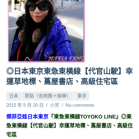
人
帶
路、
旅
遊
節
目
來
賓、
◎日本東京東急東橫線【代官山駛】幸
News
運草地標、蔦屋書店、高級住宅區
金
探
日本
景點（含商圈＋娛樂）
東京
號
節
2015 年 5 月 20 日
小芳
No comments
目
傑菲亞娃日本東京
『東急東橫線TOYOKO LINE』
◎東
班
急東橫線【代官山駛】幸運草地標、蔦屋書店、高級住
底、
外
宅區