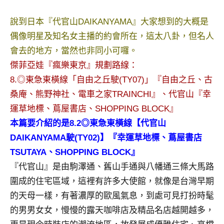
景
節
說到日本『代官山DAIKANYAMA』大家想到的大概是
目
偶像明星及知名女主播的約會所在，這太八卦，但名人
主
會去的地方，當然也非同小可囉。
持、
吳
傑菲亞娃『瘋樂東京』規劃路線：
哥
8.◎東急東橫線「自由之丘駛(TY07)」『自由之丘、古
窟
桑庵、熊野神社、電車之家TRAINCHI』、代官山『
幸
泰
運草地標
、
蔦屋書店、SHOPPING BLOCK』
國
本篇要介紹的是8.2◎東急東橫線【代官山
旅
遊
DAIKANYAMA駛(TY02)】『幸運草地標、蔦屋書店
書
TSUTAYA、SHOPPING BLOCK』
作
『代官山』是由駒澤通、舊山手通與八幡通三條大馬路
者、
圍成的住宅區域，這裡有許多大使館，就像是台灣早期
各
發
的天母一樣，有著濃厚的歐風氣息，到處可見打扮時髦
表
的男男女女，慢慢的露天咖啡店及精品名店越開越多，
會