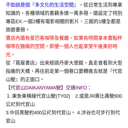
不如說是個『多文化的生活空間』
，從日常生活到專業
專
知識的，各種領域的書籍多達一萬多冊，還設定了特別
欄、
觀
專區EX.一館2樓有電影相關的影片、三館的1樓全都是
光
旅遊書冊。
局
書店內還有星巴客咖啡及餐廳，如果有時間拿本書點杯
合
咖啡在雅緻的空間，即便一個人也能享受午後美好時
作
達
光。
人
從『蔦屋書店』出來經過丹麥大使館，直走會看到大型
對
指邊的天橋，再往前走第一個巷口要轉進去就是『代官
象。
山駛』的正面口。
★
【代官山DAIKANYAMA駛】交通INFO：
１.東急東橫線代官山駛(TY02) 2.或是JR惠比壽駛600
公尺到代官山
3.中目黑駛約400公尺到代官山。 4.涉谷也可步行到代
官山