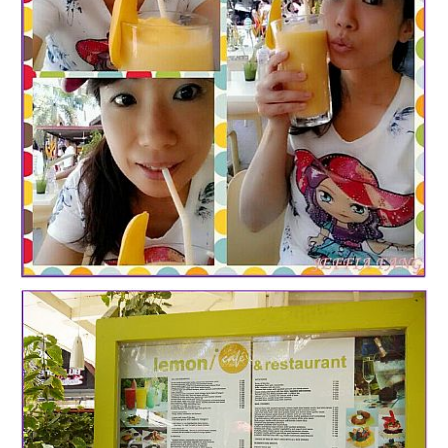
專
欄、
觀
光
局
合
作
達
人
對
象。
★