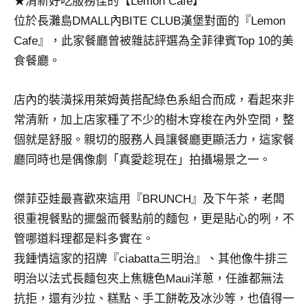
★清新好吃服務佳的【Lemon Cafe】
景
節
位於長灘島DMALL內BITE CLUB漢堡對面的『Lemon
目
Cafe』，此家餐廳曾被雜誌評選為全菲律賓Top 10的美
主
食餐廳。
持、
吳
店內的裝潢採用萊姆黃搭配綠色系組合而成，看起來非
哥
窟
常清新，加上店家種了不少的樹木穿梭在內外空間，整
泰
個就是舒服。親切的服務人員讓餐廳更顯活力，這家餐
國
廳同時也是偶像劇「真愛趁現在」拍攝場景之一。
旅
遊
傑菲亞娃最喜歡來這用『BRUNCH』及下午茶，老闆
書
作
很重視餐點的擺盤而餐點前的麵包，更是貼心的咧，不
者、
管哪道料理都是料多實在。
各
我鍾情這家的招牌『ciabatta三明治』、其他像牛排三
發
明治以法式長麵包夾上焦糖色Maui洋蔥，任誰都無法
表
抗拒，還有沙拉、糕點、手工餅乾及冰沙等，也值得一
會