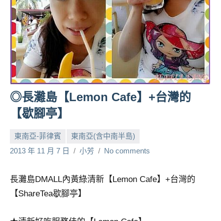
人
帶
路、
旅
遊
節
目
來
◎長灘島【Lemon Cafe】+台灣的
賓、
【歇腳亭】
News
金
東南亞-菲律賓
東南亞(含中南半島)
探
2013 年 11 月 7 日
小芳
No comments
號
節
目
長灘島DMALL內黃綠清新【Lemon Cafe】+台灣的
班
【ShareTea歇腳亭】
底、
外