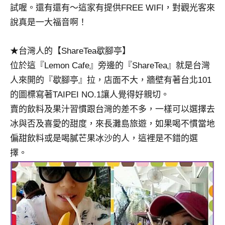
及
試喔。還有還有～這家有提供FREE WIFI，對觀光客來
活
說真是一大福音啊！
動
主
★台灣人的【ShareTea歇腳亭】
持、
位於這『Lemon Cafe』旁邊的『ShareTea』就是台灣
學
校
人來開的『歇腳亭』拉，店面不大，牆壁有著台北101
企
的圖標寫著TAIPEI NO.1讓人覺得好親切。
業
賣的飲料及果汁習慣跟台灣的差不多，一樣可以選擇去
講
冰與否及喜愛的甜度，來長灘島旅遊，如果喝不慣當地
座、
偏甜飲料或是喝膩芒果冰沙的人，這裡是不錯的選
部
落
擇。
客
及
旅
遊
雜
誌