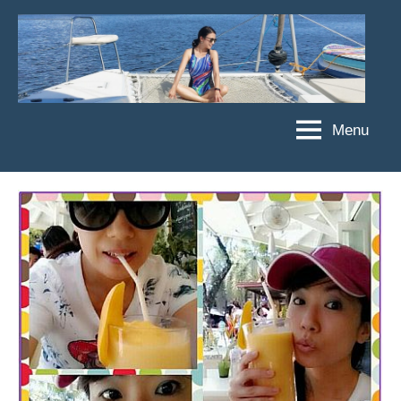
Skip
to
content
Menu
傑
★
傑
菲
菲
亞
亞
娃
娃
粉
JEFFIA
絲
FANG
團、
主
題
旅
遊、
達