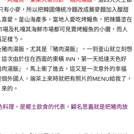
山只有小麥，所以把韓國傳統冷麵改成蕎麥麵加入酸甜
人喜愛。釜山海產多，當地人愛吃烤鰻魚，把辣醬塗在
際市場及札嘎其海鮮市場都可見賣烤鰻魚的小攤，而人
滿足樣ㄋ。
及豬肉湯飯，尤其是『豬肉湯飯』，一到釜山就立刻想
這次由於住在西面的東橫 INN，第一天抵達天色好
豬肉湯飯』，馬上衝了進去，這又是一次意外的幸福
個外國人，端茶上來時就把有照片的MENU給我了，
』來的。
特色料理，是鄉土飲食的代表，顧名思義就是把豬肉放
。