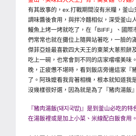
哥
有其故事的，ex.打戰期間沒有米糧，釜
窟
調味醬後食用，與拌冷麵相似，深受釜山
泰
鰻魚上烤一烤就吃了，在「BIFF」、國
國
們常常也就在攤位上隨興站著吃，一臉的
旅
傑菲亞娃最喜歡四大天王的東萊大蔥煎餅
遊
吃上一碗，也常會到不同的店家嚐嚐美味。
書
作
晚，正疲憊不堪時，看到飯店旁邊這家『
者、
了。阿珠嬤看我背著相機，根本就知道我是
各
沒幾樣很好選，因為就是為了『豬肉湯飯
發
表
『豬肉湯飯(돼지국밥)』是到釜山必吃的
會
在湯飯裡或是加上小菜、米線配白飯食用
及
活
動