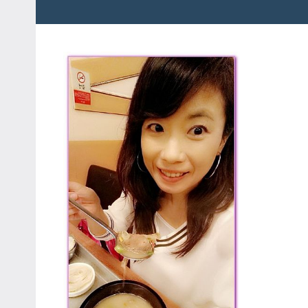
粉
娃
絲
團、
JEFFIA
主
FANG
題
旅
遊、
達
人
帶
路、
旅
遊
節
目
來