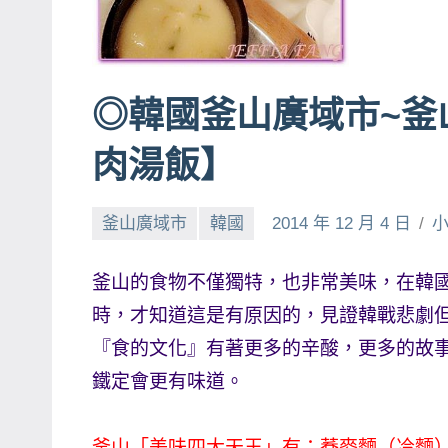
賓、
News
金
◎韓國釜山廣域市~釜
探
號
肉湯飯】
節
目
釜山廣域市
韓國
2014 年 12 月 4 日
班
底、
外
釜山的食物不僅獨特，也非常美味，在韓
景
時，才知道這是有原因的，見證韓戰悲劇
節
『食的文化』有著更多的辛酸，更多的故
目
鐵定會更有味道。
主
持、
釜山「美味四大天王」有：蕎麥麵（冷麵
吳