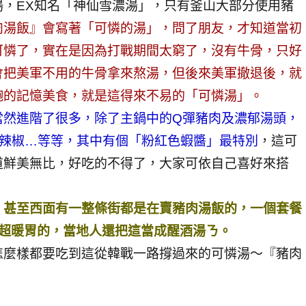
，EX知名「神仙雪濃湯」，只有釜山大部分使用豬
肉湯飯』會寫著「可憐的湯」，問了朋友，才知道當初
可憐了，實在是因為打戰期間太窮了，沒有牛骨，只好
會把美軍不用的牛骨拿來熬湯，但後來美軍撤退後，就
飽的記憶美食，就是這得來不易的「可憐湯」。
當然進階了很多，除了主鍋中的Q彈豬肉及濃郁湯頭，
、辣椒…等等，其中有個「粉紅色蝦醬」最特別
，這可
道鮮美無比，好吃的不得了，大家可依自己喜好來搭
，甚至西面有一整條街都是在賣豬肉湯飯的，一個套餐
一碗超暖胃的，當地人還把這當成醒酒湯ㄋ。
怎麼樣都要吃到這從韓戰一路撐過來的可憐湯～『豬肉