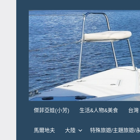
Skip
to
content
傑
★
傑菲亞娃(小芳)
生活&人物&美食
台灣
傑
菲
菲
馬爾地夫
大陸
特殊旅遊/主題旅遊/
亞
亞
娃