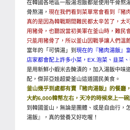
在韓國各地區一般湯泡飯都是使用牛骨熬湯
主
骨熬湯，
現在我們看到菜單常會看到『豬
持、
真的是因為韓戰期間難民都太辛苦了，太
學
用豬骨，也聽說當初美軍在釜山時，難民
校
只能用豬骨了，所以釜山因戰爭讓人們溫
企
業
當年的「可憐湯」到
現在的『豬肉湯飯』
講
店家都會配上許多小菜，EX.泡菜、韭菜
座、
是用新鮮小蝦米去醃漬的，加入湯飯中味
部
配，傑菲亞娃超愛釜山這道國民美食。
落
釜山幾乎到處都有賣『豬肉湯飯』的餐廳
客
及
大約6,000韓幣左右，天冷的時候來上
旅
到韓國釜山，無論是團體、或是自由行，
遊
湯飯』，真的營養又好吃喔！
雜
誌