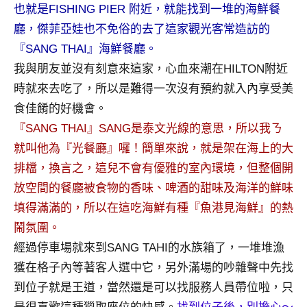
景
也就是FISHING PIER 附近，就能找到一堆的海鮮餐
節
廳，傑菲亞娃也不免俗的去了這家觀光客常造訪的
目
『SANG THAI』海鮮餐廳。
主
我與朋友並沒有刻意來這家，心血來潮在HILTON附近
持、
吳
時就來去吃了，所以是難得一次沒有預約就入內享受美
哥
食佳餚的好機會。
窟
『SANG THAI』SANG是泰文光線的意思，所以我ㄋ
泰
就叫他為『光餐廳』囉！簡單來說，就是架在海上的大
國
排檔，換言之，這兒不會有優雅的室內環境，但整個開
旅
遊
放空間的餐廳被食物的香味、啤酒的甜味及海洋的鮮味
書
填得滿滿的，所以在這吃海鮮有種『魚港見海鮮』的熱
作
鬧氛圍。
者、
經過停車場就來到SANG TAHI的水族箱了，一堆堆漁
各
發
獲在格子內等著客人選中它，另外滿場的吵雜聲中先找
表
到位子就是王道，當然還是可以找服務人員帶位啦，只
會