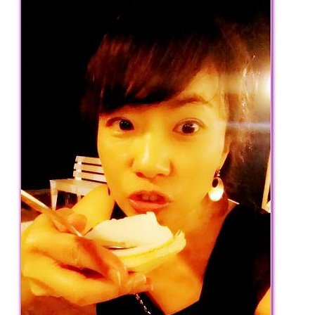
專
欄、
觀
光
局
合
作
達
人
對
象。
★