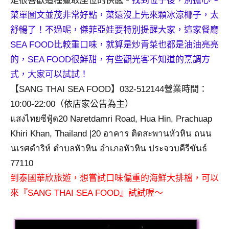
是很喜歡這種獵取座位的快感。
找到位子後，別擔心～
及
菜單圖文並茂非常好點，菜還沒上先來顆冰涼椰子，太
活
舒暢了！不過呢，傑菲亞娃要特別提醒大家，這家餐廳
動
主
SEA FOOD比較重口味，就算是炒青菜也都是油油亮亮
持、
的，SEA FOOD很鮮甜，有些觀光客不知道的烹調方
學
式，大家可以試試！
校
【SANG THAI SEA FOOD】032-512144營業時間：
企
10:00-22:00（依店家公告為主）
業
講
แสงไทยซีฟู้ด20 Naretdamri Road, Hua Hin, Prachuap
座、
Khiri Khan, Thailand |20 อาคาร ติดสะพานหัวหิน ถนน
部
นเรศดำริห์ ตำบลหัวหิน อำเภอหัวหิน ประจวบคีรีขันธ์
落
77110
客
到泰國華欣旅遊，想嘗試口味偏重的海鮮大排檔，可以
及
旅
來『SANG THAI SEA FOOD』試試喔～
遊
雜
誌