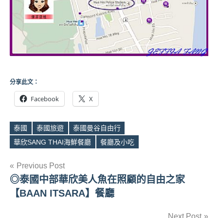
分享此文：
Facebook
X
泰國
泰國旅遊
泰國曼谷自由行
Tags
華欣SANG THAI海鮮餐廳
餐廳及小吃
文
Previous Post
◎泰國中部華欣美人魚在照顧的自由之家
章
【BAAN ITSARA】餐廳
導
Next Post