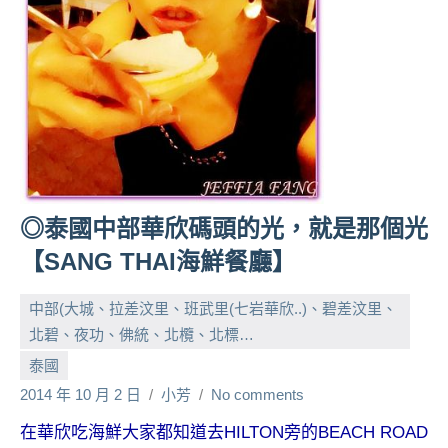
人
帶
路、
旅
遊
節
目
來
賓、
◎泰國中部華欣碼頭的光，就是那個光
News
【SANG THAI海鮮餐廳】
金
探
中部(大城、拉差汶里、班武里(七岩華欣..)、碧差汶里、
號
節
北碧、夜功、佛統、北欖、北標…
目
泰國
班
2014 年 10 月 2 日
小芳
No comments
底、
外
在華欣吃海鮮大家都知道去HILTON旁的BEACH ROAD