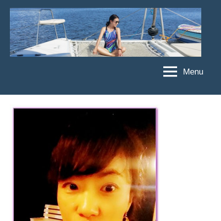
Skip
to
content
Menu
傑
★
傑
菲
菲
亞
亞
娃
娃
粉
JEFFIA
絲
FANG
團、
主
題
旅
遊、
達