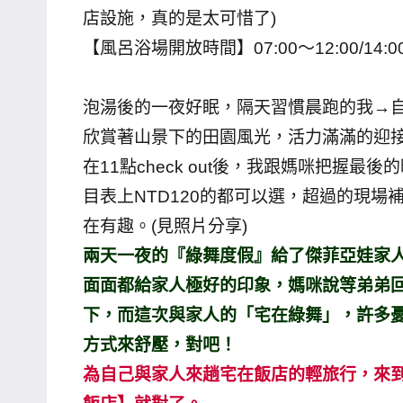
店設施，真的是太可惜了)
專
【風呂浴場開放時間】07:00～12:00/14:00
欄、
觀
光
泡湯後的一夜好眠，隔天習慣晨跑的我→
局
欣賞著山景下的田園風光，活力滿滿的迎
合
在11點check out後，我跟媽咪把握最後
作
目表上NTD120的都可以選，超過的現
達
在有趣。(見照片分享)
人
對
兩天一夜的『綠舞度假』給了傑菲亞娃家
象。
面面都給家人極好的印象，媽咪說等弟弟
★
下，而這次與家人的「宅在綠舞」，許多
方式來舒壓，對吧！
為自己與家人來趟宅在飯店的輕旅行，來