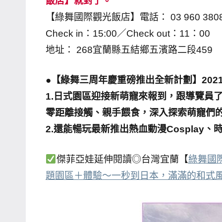
飯店】就對了。
【綠舞國際觀光飯店】電話： 03 960 380
Check in：15:00／Check out：11：00
地址： 268宜蘭縣五結鄉五濱路二段459
●【綠舞三周年慶重磅推出全新計劃】202
1.日式園區迎接新萌寵來報到，跟導覽員
零距離接觸、親手餵食，深入探索萌寵們
2.還能暢玩最新推出熱血動漫Cosplay
傑菲亞娃延伸閱讀◎台灣宜蘭【
綠舞國
題園區＋體驗～一秒到日本，滿滿的和式