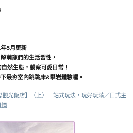
8
1年5月更新
了解萌寵們的生活習性，
的自然生態，觀察可愛日常！
、時下最夯室內跳跳床&攀岩體驗喔。
際觀光飯店】（上）一站式玩法，玩好玩滿／日式主
風情