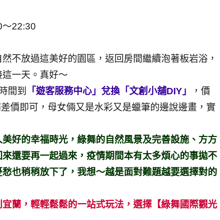
～22:30
自然不放過這美好的園區，返回房間繼續泡著板岩浴，
接這一天。真好～
的時間到
「遊客服務中心」兌換「文創小舖DIY」
，價
場補差價即可，母女倆又是水彩又是蠟筆的邊說邊畫，實
人美好的幸福時光，綠舞的自然風景及完善設施、方方
回來還要再一起過來，疫情期間本有太多煩心的事拋不
憂愁也稍稍放下了，我想～越是面對難題越要選擇對的
到宜蘭，輕輕鬆鬆的一站式玩法，選擇【綠舞國際觀光