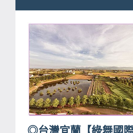
粉
娃
絲
團、
JEFFIA
主
FANG
題
旅
遊、
達
人
帶
路、
旅
遊
節
目
◎台灣宜蘭【綠舞國
來