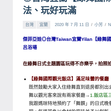
賓、
法、玩好玩滿
News
金
台灣
宜蘭
2020 年 7 月 11 日
小芳
N
探
號
傑菲亞娃◎台灣Taiwan宜蘭Yilan【綠
節
呂浴場
目
班
底、
在綠舞日式主題園區玩得不亦樂乎，拍照拍
外
景
【綠舞國際觀光飯店】滿足味蕾的餐廳
節
既然鼓勵大家入住綠舞直到退房都別出
目
舞以觀光客來說有兩家餐廳→
1.飯店
主
我跟媽咪特地預約了「舞饌」的日式晚
持、
吳