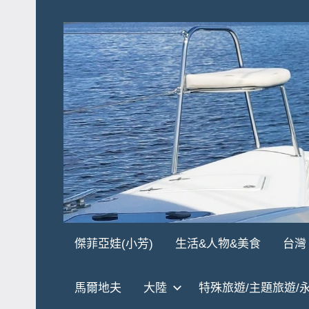
Skip
to
content
傑
★
傑菲亞娃(小芳)
生活&人物&美食
台灣
傑
菲
菲
馬爾地夫
大陸
特殊旅遊/主題旅遊/
亞
亞
娃