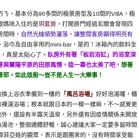
，基本分為90多間的極景房型及10間的VIllA，極
跟媽咪入住的是
玥套房
，打開房門經過玄關會發現四
房間時
，自然光線順勢灑落，讓整間客房顯得明亮有
巾及自由享用的mini-bar，是的！冰箱內的飲料全
uit，真是太貼心了。
臥房外有著「板岩浴缸」的浴室深
景與蘭陽平原的田原風情，這一幕也太美了吧，
想著
景耶，如此這般～豈不是人生一大樂事！
的換上浴衣準備到一樓的
「風呂浴場」
好好泡湯囉，櫃
的裸湯浴場；根本就跟日本的一模一樣嘛，不～感覺更
池外，還設有半露天溫泉，另外還有因疫情關係未開放
換湯池，整個通體舒暢，誠心建議大家一定要多留時間
傑菲亞娃的觀眾，表示是跟團來的，沒有時間享受飯