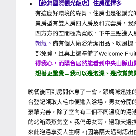
【綠舞國際觀光飯店】住房選擇多
主
有這麼好環境的綠舞，住房也是很講究的ㄋ
持、
景房型有雙人房四人房及和式套房，我
學
四方方的空間極為寬敞，下午三點進入
校
企
朝氣。
備有個人衛浴清潔用品、吹風機、浴
業
部免費，且桌上還準備了Welcome Fr
講
得我心，而陽台居然能看到中央山脈山
座、
想著更驚覺→我可以邊泡澡、邊欣賞美
部
落
晚餐後回到房間休息了一會，跟媽咪迅速
客
台登記領取大毛巾便進入浴場，男女分開
及
旅
豪華完善，除了室內有三個不同溫度的湯
遊
的烤箱跟蒸氣室。我們母女兩，邊聊天邊
雜
來此泡湯享受人生啊。(因為隔天遇到認出
誌