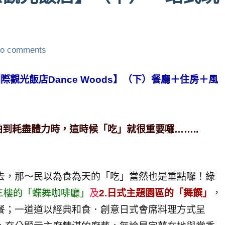
o comments
舞國際觀光飯店Dance Woods】（下）餐廳＋住房＋風
到耗盡體力時，這時候「吃」就很重要囉……..
去，那～民以為食為天的「吃」當然也是重點囉！綠
區三樓的「蝶舞咖啡廳」
及
2.日式主題園區的「舞饌」
，
餐；一道道以經典和食．創意日式會席料理方式呈