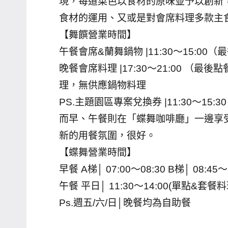
現，每道菜色以食材的原味並予以創新
哥
食材的運用、又或是對會席料理多款主
窟
【舞饌營業時間】
泰
午餐會席&蘭舞鍋物 |11:30～15:00（
國
晚餐會席料理 |17:30～21:00 （
旅
理，無供應鍋物料理
遊
書
PS.主題園區專案兌換券 |11:30～15:3
作
而早、午餐則在「蝶舞咖啡廳」一邊享
者、
新的用餐氛圍，很好。
各
【蝶舞營業時間】
發
早餐 A梯│ 07:00～08:30 B梯│ 08:45～
表
午餐 平日│ 11:30～14:00(單點&套餐料
會
及
Ps.週五/六/日│晚餐均為自助餐
活
動