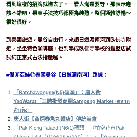
看到這樣的招牌就進去了，一看人滿還要等，那表示應
專
該不錯吧，果真手法技巧都極為純熟，整個通體舒暢～
欄、
觀
很好很好。
光
局
到泰國旅遊，曼谷自由行，來趟日遊湄南河到臥佛寺附
合
近，坐坐特色咖啡廳，也到學成臥佛寺學校的指壓店試
作
試純正泰式古法指壓囉。
達
人
對
■傑菲亞娃◎泰國曼谷【日遊湄南河】路線：
象。
★
「Ratchawongse(N5)碼頭」：唐人街
YaoWarat「三聘批發商圈Sampeng Market -ตลาด
สำเพ็ง」
唐人街【黃炳春魚丸麵店】傳統美食
「Pak Klong Taladd (N6/1)碼頭」『帕空花市Pak
Khlong Talat（ปากคลองตลาด）』 、【Yodpiman