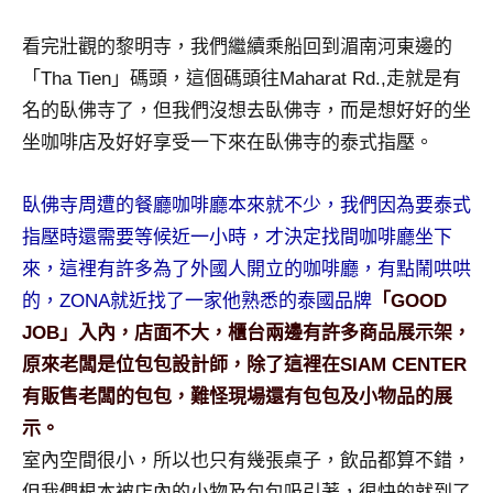
景
節
看完壯觀的黎明寺，我們繼續乘船回到湄南河東邊的
目
「Tha Tien」碼頭，這個碼頭往Maharat Rd.,走就是有
主
名的臥佛寺了，但我們沒想去臥佛寺，而是想好好的坐
持、
吳
坐咖啡店及好好享受一下來在臥佛寺的泰式指壓。
哥
窟
臥佛寺周遭的餐廳咖啡廳本來就不少，我們因為要泰式
泰
指壓時還需要等候近一小時，才決定找間咖啡廳坐下
國
來，這裡有許多為了外國人開立的咖啡廳，有點鬧哄哄
旅
遊
的，ZONA就近找了一家他熟悉的泰國品牌
「GOOD
書
JOB」入內，店面不大，櫃台兩邊有許多商品展示架，
作
原來老闆是位包包設計師，除了這裡在SIAM CENTER
者、
有販售老闆的包包，難怪現場還有包包及小物品的展
各
示。
發
表
室內空間很小，所以也只有幾張桌子，飲品都算不錯，
會
但我們根本被店內的小物及包包吸引著，很快的就到了