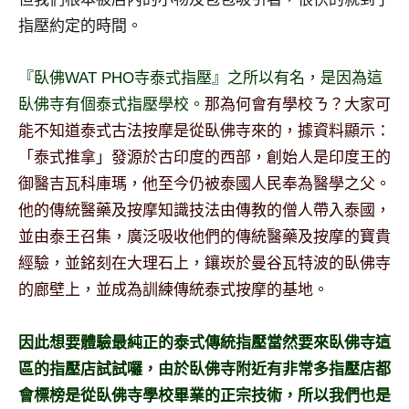
及
指壓約定的時間。
活
動
『臥佛WAT PHO寺泰式指壓』之所以有名，是因為這
主
持、
臥佛寺有個泰式指壓學校。
那為何會有學校ㄋ？大家可
學
能不知道泰式古法按摩是從臥佛寺來的，據資料顯示：
校
「泰式推拿」發源於古印度的西部，創始人是印度王的
企
御醫吉瓦科庫瑪，他至今仍被泰國人民奉為醫學之父。
業
講
他的傳統醫藥及按摩知識技法由傳教的僧人帶入泰國，
座、
並由泰王召集，廣泛吸收他們的傳統醫藥及按摩的寶貴
部
經驗，並銘刻在大理石上，鑲崁於曼谷瓦特波的臥佛寺
落
的廊壁上，並成為訓練傳統泰式按摩的基地。
客
及
旅
因此想要體驗最純正的泰式傳統指壓當然要來臥佛寺這
遊
區的指壓店試試囉，由於臥佛寺附近有非常多指壓店都
雜
會標榜是從臥佛寺學校畢業的正宗技術，所以我們也是
誌