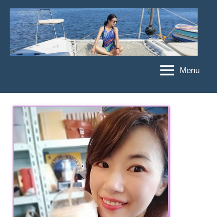
Skip
to
content
Menu
傑
★
傑
菲
菲
亞
亞
娃
娃
粉
JEFFIA
絲
FANG
團、
主
題
旅
遊、
達