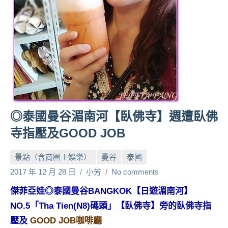
人
帶
路、
旅
遊
節
目
來
賓、
◎泰國曼谷湄南河【臥佛寺】週遭臥佛
News
寺指壓及GOOD JOB
金
探
景點（含商圈＋娛樂）
曼谷
泰國
號
節
2017 年 12 月 28 日
小芳
No comments
目
傑菲亞娃◎泰國曼谷BANGKOK【日遊湄南河】
班
NO.5「Tha Tien(N8)碼頭」【臥佛寺】旁的臥佛寺指
底、
外
壓及
GOOD JOB咖啡廳