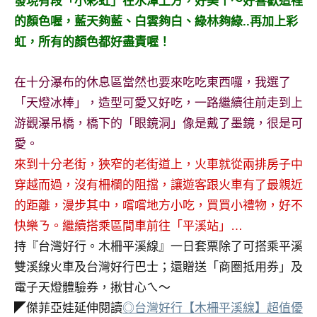
發現有段「小彩虹」在水潭上方，好美ㄚ～好喜歡這裡
及
的顏色喔，藍天夠藍、白雲夠白、綠林夠綠..再加上彩
活
虹，所有的顏色都好盡責喔！
動
主
持、
在十分瀑布的休息區當然也要來吃吃東西囉，我選了
學
「天燈冰棒」，造型可愛又好吃，一路繼續往前走到上
校
游觀瀑吊橋，橋下的「眼鏡洞」像是戴了墨鏡，很是可
企
愛。
業
講
來到十分老街，狹窄的老街道上，火車就從兩排房子中
座、
穿越而過，沒有柵欄的阻擋，讓遊客跟火車有了最親近
部
的距離，漫步其中，嚐嚐地方小吃，買買小禮物，好不
落
快樂ㄋ。繼續搭乘區間車前往「平溪站」…
客
持『台灣好行。木柵平溪線』一日套票除了可搭乘平溪
及
旅
雙溪線火車及台灣好行巴士；還贈送「商圈抵用券」及
遊
電子天燈體驗券，揪甘心ㄟ～
雜
◤傑菲亞娃延伸閱讀
◎台灣好行【木柵平溪線】超值優
誌