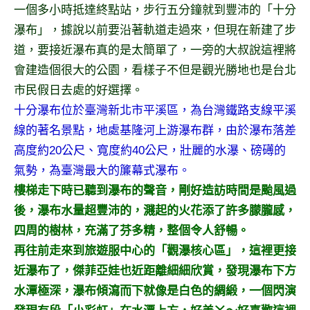
景
一個多小時抵達終點站，步行五分鐘就到豐沛的「十分
節
瀑布」，據說以前要沿著軌道走過來，但現在新建了步
目
道，要接近瀑布真的是太簡單了，一旁的大叔說這裡將
主
會建造個很大的公園，看樣子不但是觀光勝地也是台北
持、
吳
市民假日去處的好選擇。
哥
十分瀑布位於臺灣新北市平溪區，為台灣鐵路支線平溪
窟
線的著名景點，地處基隆河上游瀑布群，由於瀑布落差
泰
高度約20公尺、寬度約40公尺，壯麗的水瀑、磅礡的
國
氣勢，為臺灣最大的簾幕式瀑布。
旅
遊
樓梯走下時已聽到瀑布的聲音，剛好造訪時間是颱風過
書
後，瀑布水量超豐沛的，濺起的火花添了許多朦朧感，
作
四周的樹林，充滿了芬多精，整個令人舒暢。
者、
再往前走來到旅遊服中心的「觀瀑核心區」，這裡更接
各
發
近瀑布了，傑菲亞娃也近距離細細欣賞，發現瀑布下方
表
水潭極深，瀑布傾瀉而下就像是白色的綢緞，一個閃演
會