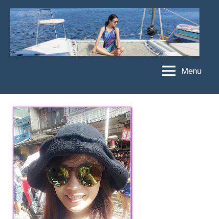
Skip
to
content
Menu
傑
★
傑
菲
菲
亞
亞
娃
娃
粉
JEFFIA
絲
FANG
團、
主
題
旅
遊、
達