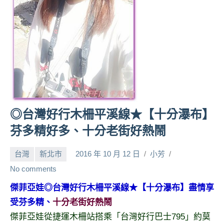
人
帶
路、
旅
遊
節
目
來
賓、
◎台灣好行木柵平溪線★【十分瀑布】
News
芬多精好多、十分老街好熱鬧
金
探
台灣
新北市
2016 年 10 月 12 日
小芳
號
節
No comments
目
傑菲亞娃◎台灣好行木柵平溪線★【十分瀑布】盡情享
班
受芬多精、
十分老街好熱鬧
底、
外
傑菲亞娃從捷運木柵站搭乘「台灣好行巴士795」約莫