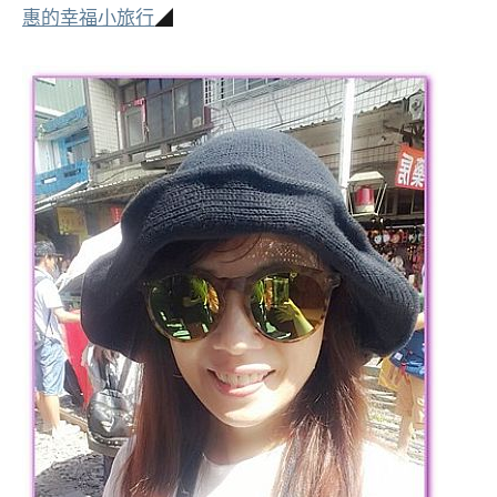
惠的幸福小旅行
◢
專
欄、
觀
光
局
合
作
達
人
對
象。
★