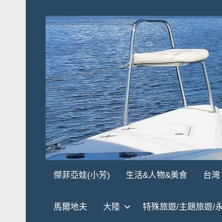
Skip
to
content
傑
★
傑菲亞娃(小芳)
生活&人物&美食
台灣
傑
菲
菲
馬爾地夫
大陸
特殊旅遊/主題旅遊/
亞
亞
娃