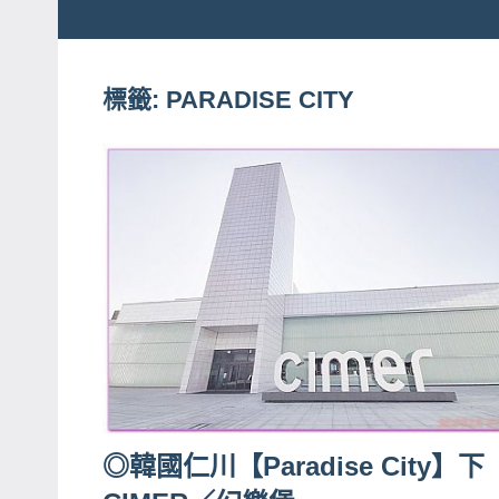
粉
娃
絲
團、
標籤:
PARADISE CITY
JEFFIA
主
FANG
題
旅
遊、
達
人
帶
路、
旅
遊
節
◎韓國仁川【Paradise City】下
目
來