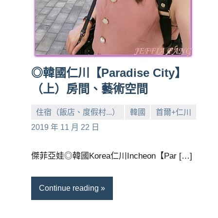
◎韓國仁川【Paradise City】
（上）房間、藝術空間
住宿（飯店、度假村...）
韓國
首爾+仁川
小
No
2019 年 11 月 22 日
芳
comments
傑菲亞娃◎韓國Korea仁川Incheon【Par […]
Continue reading