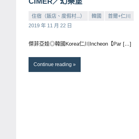
CIMER／幻樂堡
賓、
住宿（飯店、度假村...）
韓國
首爾+仁川
News
小
No
2019 年 11 月 22 日
金
芳
comments
探
號
傑菲亞娃◎韓國Korea仁川Incheon【Par […]
節
目
Continue reading
班
底、
外
景
節
目
主
持、
吳