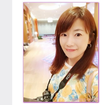
哥
窟
泰
國
旅
遊
書
作
者、
各
發
表
會
及
活
動