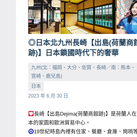
主
持、
學
校
◎日本北九州長崎【出島(荷蘭商
企
業
跡)】日本鎖國時代下的奢華
講
九州(北：福岡、大分、佐賀、長崎／南：熊本、
座、
宮崎、鹿兒島)
部
落
小
No
日本
客
芳
comments
2023 年 6 月 30 日
及
旅
長崎【出島Dejima(荷蘭商館跡)】是荷蘭人
遊
本的家園和歐洲貿易中心。
雜
19世紀時島內裡有住家、餐廳、倉庫、崗哨等
誌