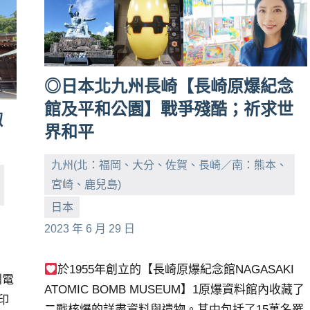
◎日本北九州長崎【長崎原爆紀念
館及平和公園】戰爭殘酷；祈求世
諏
界和平
九州(北：福岡、大分、佐賀、長崎／南：熊本、
宮崎、鹿兒島)
小
No
日本
芳
comments
2023 年 6 月 29 日
於1955年創立的【長崎原爆紀念館NAGASAKI
到電
ATOMIC BOMB MUSEUM】1原爆資料館內收藏了
印
二戰核爆的詳盡資料與遺物。其中包括了15萬名罹