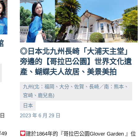
館
◎日本北九州長崎「大浦天主堂」
旁邊的【哥拉巴公園】世界文化遺
產、蝴蝶夫人故居、美景美拍
九州(北：福岡、大分、佐賀、長崎／南：熊本、
宮崎、鹿兒島)
小
No
日本
芳
comments
在日
2023 年 6 月 29 日
49
建於1864年的『哥拉巴公園Glover Garden 』位