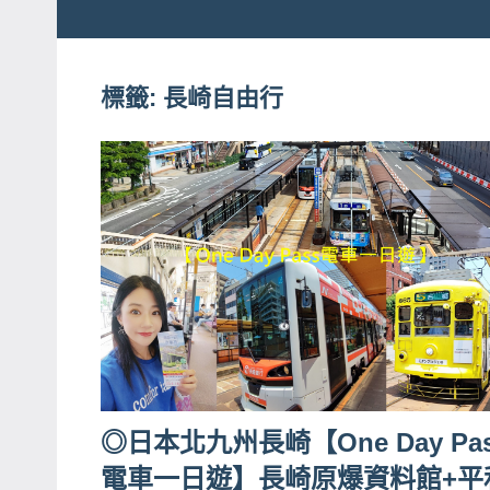
粉
娃
絲
團、
標籤:
長崎自由行
JEFFIA
主
FANG
題
旅
遊、
達
人
帶
路、
旅
遊
節
◎日本北九州長崎【One Day Pa
目
電車一日遊】長崎原爆資料館+平
來