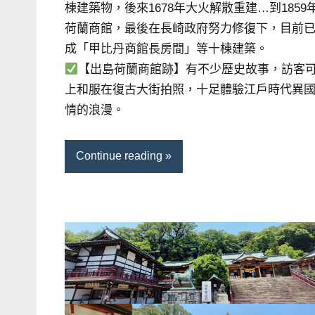
棟建築物，後來1678年大火解散重建…到1859
專
荷蘭商館，最後在長崎政府努力修復下，目前
欄、
成「甲比丹商館長房間」等十棟建築。
觀
【出島荷蘭商館跡】有不少歷史故事，訪客
光
上和服在復古大街拍照，十足體驗江戶時代異
局
情的浪漫。
合
作
Continue reading
達
人
對
象。
★