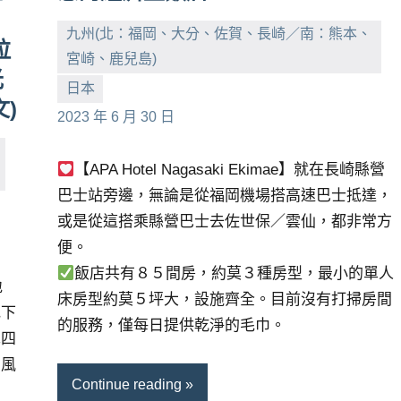
九州(北：福岡、大分、佐賀、長崎／南：熊本、
拉
宮崎、鹿兒島)
光
小
No
日本
)
芳
comments
2023 年 6 月 30 日
【APA Hotel Nagasaki Ekimae】就在長崎縣營
巴士站旁邊，無論是從福岡機場搭高速巴士抵達，
或是從這搭乘縣營巴士去佐世保／雲仙，都非常方
便。
飯店共有８５間房，約莫３種房型，最小的單人
地
床房型約莫５坪大，設施齊全。目前沒有打掃房間
地下
的服務，僅每日提供乾淨的毛巾。
車四
國風
Continue reading