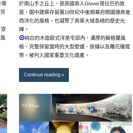
年廢
於南山手之丘上，是英國商人Glover哥拉巴的故
已完
居，園中建築存留著19世紀中後期幕府開國通商後
西洋化的風格，也凝聚了商業大城長崎的歷史光
可穿
輝。
國風
純白的木造歐式洋房宅邸內，濃厚的蘇格蘭風
格，完整保留當時的大型壁爐、掛鐘以及雕花檯燈
等，被列入國家重要文化遺產。
Continue reading