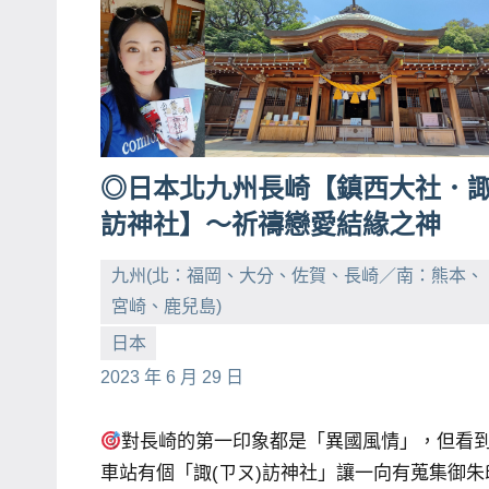
◎日本北九州長崎【鎮西大社．
訪神社】～祈禱戀愛結緣之神
九州(北：福岡、大分、佐賀、長崎／南：熊本、
宮崎、鹿兒島)
小
No
日本
芳
comments
2023 年 6 月 29 日
對長崎的第一印象都是「異國風情」，但看
車站有個「諏(ㄗㄡ)訪神社」讓一向有蒐集御朱