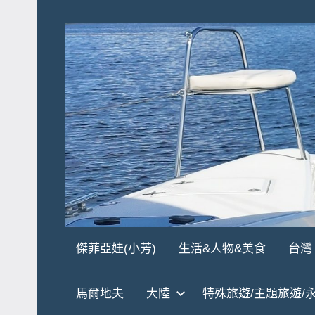
Skip
to
content
傑
★
傑菲亞娃(小芳)
生活&人物&美食
台灣
傑
菲
菲
馬爾地夫
大陸
特殊旅遊/主題旅遊/
亞
亞
娃