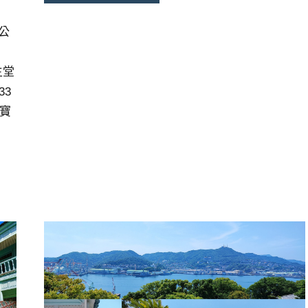
公
主堂
33
5寶