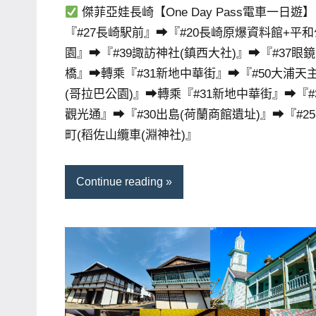
傑菲亞娃長崎【One Day Pass電車一日遊】
哥
『#27長崎駅前』➡『#20長崎原爆資料館+平和
窟
園』➡『#39諏訪神社(鎮西大社)』➡『#37眼鏡
泰
橋』➡轉乘『#31新地中華街』➡『#50大浦天
國
(哥拉巴公園)』➡轉乘『#31新地中華街』➡『#
旅
觀光通』➡『#30出島(荷蘭商館遺址)』➡『#2
遊
町(稻佐山纜車(淵神社)』
書
作
者、
Continue reading
各
發
表
會
及
活
動