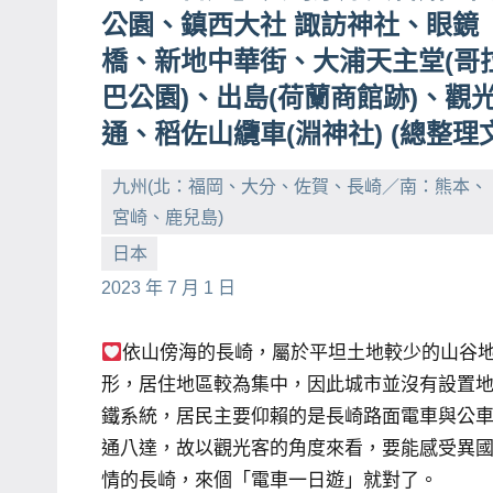
公園、鎮西大社 諏訪神社、眼鏡
賓、
橋、新地中華街、大浦天主堂(哥
News
巴公園)、出島(荷蘭商館跡)、觀
金
探
通、稻佐山纜車(淵神社) (總整理文
號
節
九州(北：福岡、大分、佐賀、長崎／南：熊本、
目
宮崎、鹿兒島)
班
小
No
日本
底、
芳
comments
2023 年 7 月 1 日
外
景
依山傍海的長崎，屬於平坦土地較少的山谷
節
形，居住地區較為集中，因此城市並沒有設置
目
鐵系統，居民主要仰賴的是長崎路面電車與公
主
通八達，故以觀光客的角度來看，要能感受異
持、
情的長崎，來個「電車一日遊」就對了。
吳