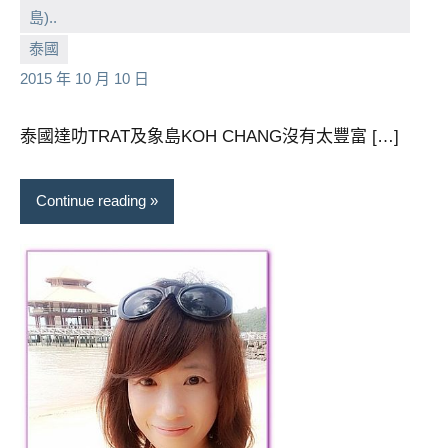
島)..
小
No
泰國
芳
comments
2015 年 10 月 10 日
泰國達叻TRAT及象島KOH CHANG沒有太豐富 […]
Continue reading