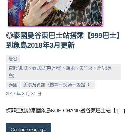
◎泰國曼谷東巴士站搭乘【999巴士】
到象島2018年3月更新
曼谷
東部(北柳、春武里(芭達雅)、羅永、尖竹汶、達叻(象
島)..
小
No
泰國
美食及資訊（機場＋交通＋簽證..）
芳
comments
2017 年 3 月 31 日
傑菲亞娃◎泰國象島KOH CHANG曼谷東巴士站【 […]
Continue reading