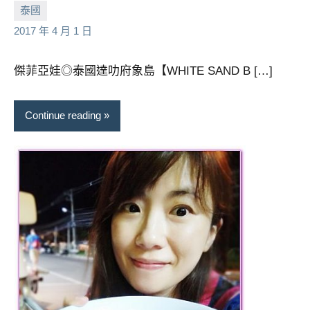
小
No
泰國
芳
comments
2017 年 4 月 1 日
傑菲亞娃◎泰國達叻府象島【WHITE SAND B […]
Continue reading