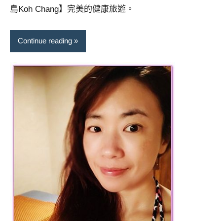
景
島Koh Chang】完美的健康旅遊。
節
目
主
Continue reading
持、
吳
哥
窟
泰
國
旅
遊
書
作
者、
各
發
表
會