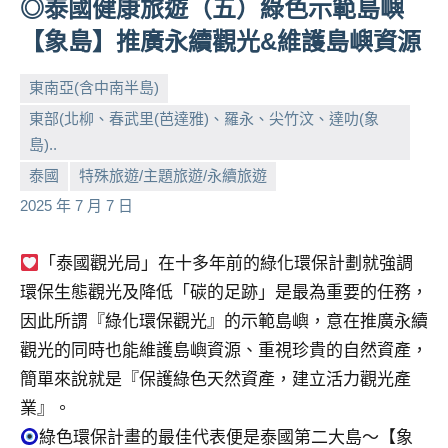
◎泰國健康旅遊（五）綠色示範島嶼
人
【象島】推廣永續觀光&維護島嶼資源
帶
路、
東南亞(含中南半島)
旅
遊
東部(北柳、春武里(芭達雅)、羅永、尖竹汶、達叻(象
節
島)..
小
No
目
泰國
特殊旅遊/主題旅遊/永續旅遊
芳
comments
來
2025 年 7 月 7 日
賓、
News
金
「泰國觀光局」在十多年前的綠化環保計劃就強調
探
環保生態觀光及降低「碳的足跡」是最為重要的任務，
號
因此所謂『綠化環保觀光』的示範島嶼，意在推廣永續
節
觀光的同時也能維護島嶼資源、重視珍貴的自然資產，
目
簡單來說就是『保護綠色天然資產，建立活力觀光產
班
底、
業』。
外
綠色環保計畫的最佳代表便是泰國第二大島～【象