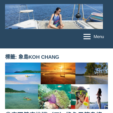
Skip
to
content
Menu
傑
★
傑
菲
菲
亞
標籤:
象島KOH CHANG
亞
娃
娃
粉
JEFFIA
絲
FANG
團、
主
題
旅
遊、
達