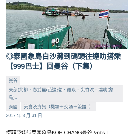
◎泰國象島白沙灘到碼頭往達叻搭乘
【999巴士】回曼谷（下集）
曼谷
東部(北柳、春武里(芭達雅)、羅永、尖竹汶、達叻(象
島)..
小
No
泰國
美食及資訊（機場＋交通＋簽證..）
芳
comments
2017 年 3 月 31 日
傑菲亞娃◎泰國象島KOH CHANG曼谷 &nbs […]