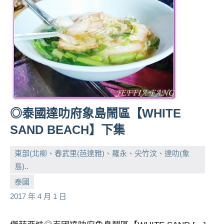
◎泰國達叻府象島鬧區【WHITE
SAND BEACH】下集
東部(北柳、春武里(芭達雅)、羅永、尖竹汶、達叻(象
島)..
小
No
泰國
芳
comments
2017 年 4 月 1 日