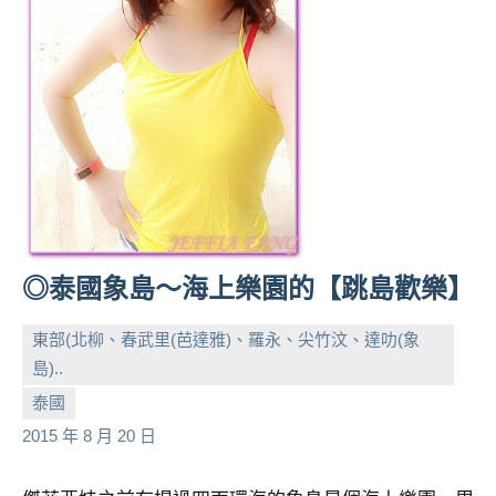
◎泰國象島～海上樂園的【跳島歡樂】
東部(北柳、春武里(芭達雅)、羅永、尖竹汶、達叻(象
島)..
小
No
泰國
芳
comments
2015 年 8 月 20 日