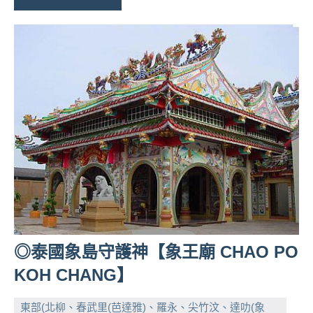
◎泰國象島守護神【象王廟 CHAO PO
KOH CHANG】
東部(北柳、春武里(芭達雅)、羅永、尖竹汶、達叻(象