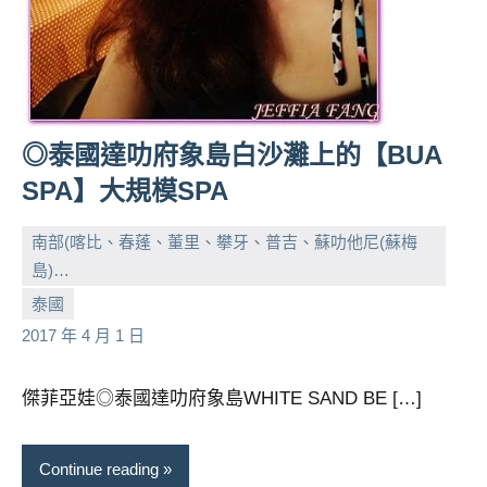
及
活
動
主
持、
學
◎泰國達叻府象島白沙灘上的【BUA
校
SPA】大規模SPA
企
業
南部(喀比、春蓬、董里、攀牙、普吉、蘇叻他尼(蘇梅
講
島)…
座、
部
小
No
泰國
落
芳
comments
2017 年 4 月 1 日
客
及
傑菲亞娃◎泰國達叻府象島WHITE SAND BE […]
旅
遊
雜
Continue reading
誌