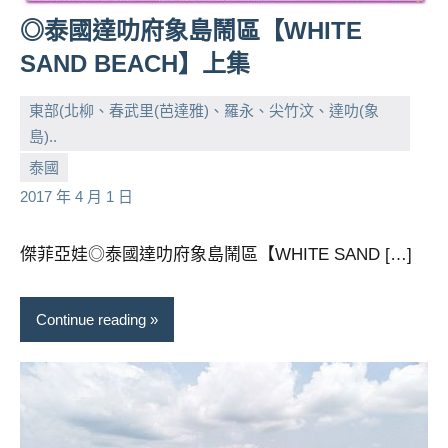
◎泰國達叻府象島鬧區【WHITE
SAND BEACH】上集
東部(北柳、春武里(芭達雅)、羅永、尖竹汶、達叻(象
島)..
小
No
泰國
芳
comments
2017 年 4 月 1 日
傑菲亞娃◎泰國達叻府象島鬧區【WHITE SAND […]
Continue reading