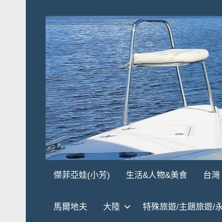
Skip
to
content
傑
★
傑菲亞娃(小芳)
生活&人物&美食
台灣
傑
菲
菲
馬爾地夫
大陸
特殊旅遊/主題旅遊/
亞
亞
娃