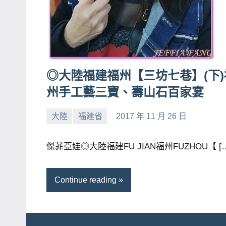
賓、
News
金
探
號
◎大陸福建福州【三坊七巷】(下)
節
州手工藝三寶、壽山石百家宴
目
班
大陸
福建省
2017 年 11 月 26 日
小
No
底、
芳
comments
外
傑菲亞娃◎大陸福建FU JIAN福州FUZHOU【 [
景
節
Continue reading
目
主
持、
吳