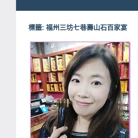
粉
娃
絲
團、
標籤:
福州三坊七巷壽山石百家宴
JEFFIA
主
FANG
題
旅
遊、
達
人
帶
路、
旅
遊
節
目
來