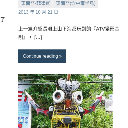
東南亞-菲律賓
東南亞(含中南半島)
小
No
2013 年 10 月 21 日
及了
芳
comments
上一篇介紹長灘上山下海都玩到的『ATV變形金
剛』， […]
Continue reading