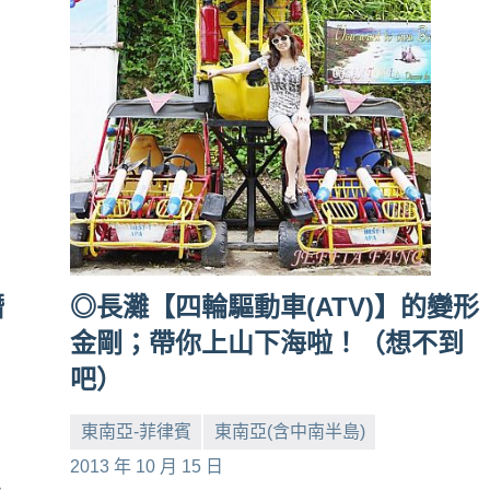
潛
◎長灘【四輪驅動車(ATV)】的變形
金剛；帶你上山下海啦！（想不到
吧）
東南亞-菲律賓
東南亞(含中南半島)
小
No
2013 年 10 月 15 日