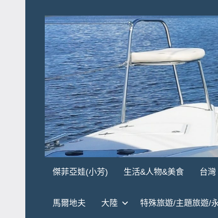
Skip
to
content
傑
★
傑菲亞娃(小芳)
生活&人物&美食
台灣
傑
菲
菲
馬爾地夫
大陸
特殊旅遊/主題旅遊/
亞
亞
娃