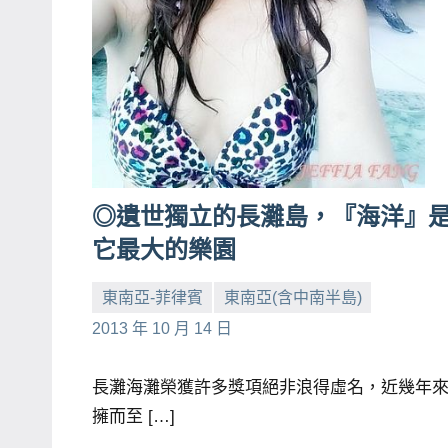
◎遺世獨立的長灘島，『海洋』
它最大的樂園
東南亞-菲律賓
東南亞(含中南半島)
小
No
2013 年 10 月 14 日
芳
comments
長灘海灘榮獲許多獎項絕非浪得虛名，近幾年
擁而至 […]