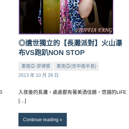
◎遺世獨立的【長灘派對】火山瀑
布VS跑趴NON STOP
東南亞-菲律賓
東南亞(含中南半島)
小
No
2013 年 10 月 28 日
芳
comments
S
入夜後的長灘，處處都有著美酒佳餚，悠揚的LIFE
[…]
Continue reading