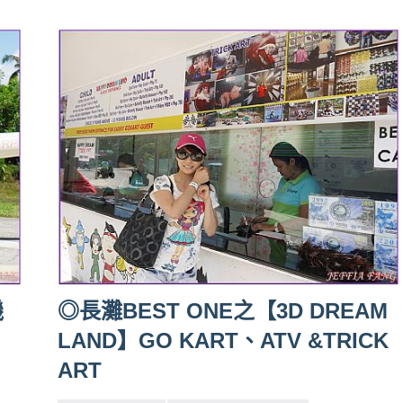
機
◎長灘BEST ONE之【3D DREAM
LAND】GO KART、ATV &TRICK
ART