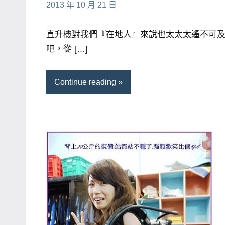
小
No
2013 年 10 月 21 日
主
芳
comments
持、
直升機對我們『在地人』來說也太太太遙不可
學
吧，從 […]
校
企
Continue reading
業
講
座、
部
落
客
及
旅
遊
雜
誌