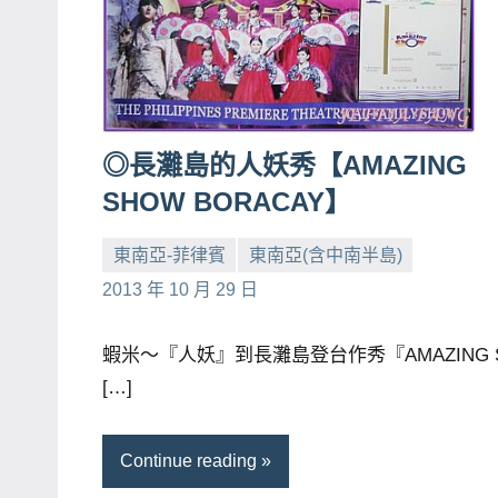
賓、
News
金
探
號
◎長灘島的人妖秀【AMAZING
節
SHOW BORACAY】
目
班
東南亞-菲律賓
東南亞(含中南半島)
底、
小
No
2013 年 10 月 29 日
外
芳
comments
景
蝦米～『人妖』到長灘島登台作秀『AMAZING 
節
[…]
目
主
Continue reading
持、
吳