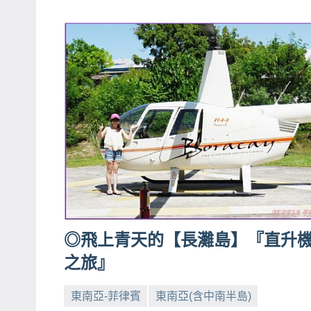
哥
窟
泰
國
旅
遊
書
作
者、
各
發
表
◎飛上青天的【長灘島】『直升
會
之旅』
及
活
東南亞-菲律賓
東南亞(含中南半島)
動