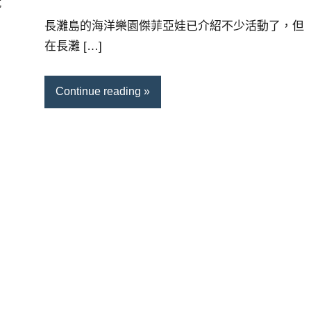
就
芳
comments
長灘島的海洋樂園傑菲亞娃已介紹不少活動了，但
在長灘 […]
Continue reading