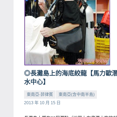
專
欄、
觀
光
局
合
作
達
人
◎長灘島上的海底絞龍【馬力歐
對
象。
水中心】
★
東南亞-菲律賓
東南亞(含中南半島)
小
No
2013 年 10 月 15 日
芳
comments