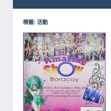
粉
娃
絲
團、
標籤:
活動
JEFFIA
主
FANG
題
旅
遊、
達
人
帶
路、
旅
遊
節
目
來