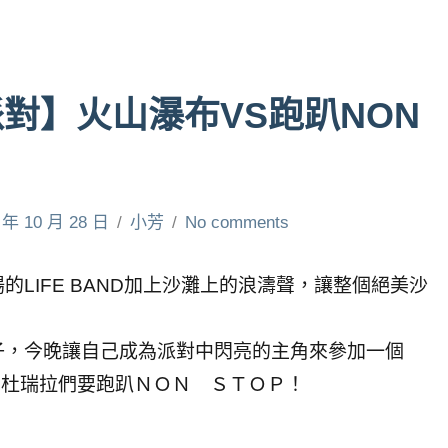
對】火山瀑布VS跑趴NON
 年 10 月 28 日
小芳
No comments
LIFE BAND加上沙灘上的浪濤聲，讓整個絕美沙
子，今晚讓自己成為派對中閃亮的主角來參加一個
N～仙杜瑞拉們要跑趴ＮＯＮ ＳＴＯＰ！