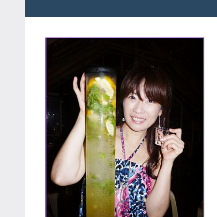
粉
娃
絲
團、
JEFFIA
主
FANG
題
旅
遊、
達
人
帶
路、
旅
遊
節
目
來