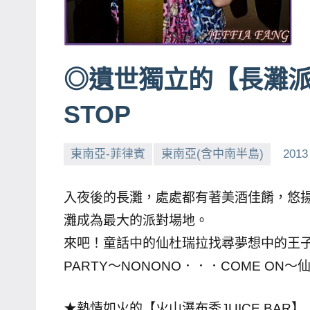
賓、
News
金
◎遺世獨立的【長灘派
探
號
STOP
節
目
東南亞-菲律賓
東南亞(含中南半島)
2013
班
底、
外
入夜後的長灘，處處都有著美酒佳餚，悠揚的
景
灘成為最大的派對場地。
節
來吧！童話中的仙杜瑞拉找尋夢想中的王
目
PARTY～NONONO．．．COME O
主
持、
★熱情如火的【火山瀑布秀JUICE BAR】
吳