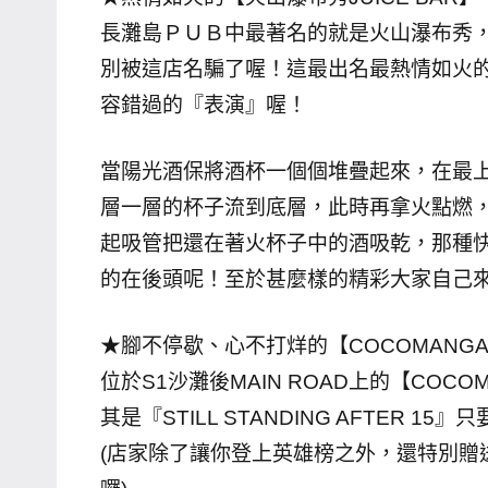
哥
長灘島ＰＵＢ中最著名的就是火山瀑布秀，位
窟
別被這店名騙了喔！這最出名最熱情如火
泰
容錯過的『表演』喔！
國
旅
當陽光酒保將酒杯一個個堆疊起來，在最
遊
層一層的杯子流到底層，此時再拿火點燃
書
起吸管把還在著火杯子中的酒吸乾，那種
作
者、
的在後頭呢！至於甚麼樣的精彩大家自己
各
發
★腳不停歇、心不打烊的【COCOMANGA
表
位於S1沙灘後MAIN ROAD上的【CO
會
其是『STILL STANDING AFTER
及
(店家除了讓你登上英雄榜之外，還特別贈
活
動