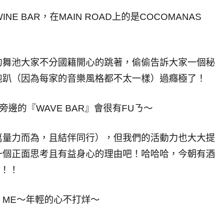
NE BAR，在MAIN ROAD上的是COCOMANAS
的舞池大家不分國籍開心的跳著，偷偷告訴大家一個秘
跑趴（因為每家的音樂風格都不太一樣）過癮極了！
旁邊的『WAVE BAR』會很有FUㄋ～
萬量力而為，且結伴同行），但我們的活動力也大大提
一個正面思考且有益身心的理由吧！哈哈哈，今朝有酒
O！！
T ME～年輕的心不打烊～