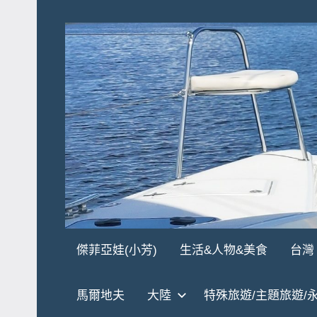
Skip
to
content
傑
★
傑菲亞娃(小芳)
生活&人物&美食
台灣
傑
菲
菲
馬爾地夫
大陸
特殊旅遊/主題旅遊/
亞
亞
娃