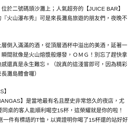
於二號碼頭沙灘上；人氣超夯的【JUICE BAR】
的『火山瀑布秀』可是來長灘島旅遊的朋友們，夜晚不
上層倒入滿滿的酒，從頂層酒杯中溢出的美酒，延著一
，瞬間就像是火山熔漿般爆發，ＯＭＧ！別忘了趕快拿
快感還真是永生難忘。（說真的這淺嘗即可，因為精彩
來長灘島體會囉）
S】
COMANGAS】是當地最有名且歷史非常悠久的夜店，尤
 15』只要同桌的客人能順利喝空15杯，這榮耀就是你的啦！
送一件有標語的T恤，以資證明你喝了15杯還的站好好