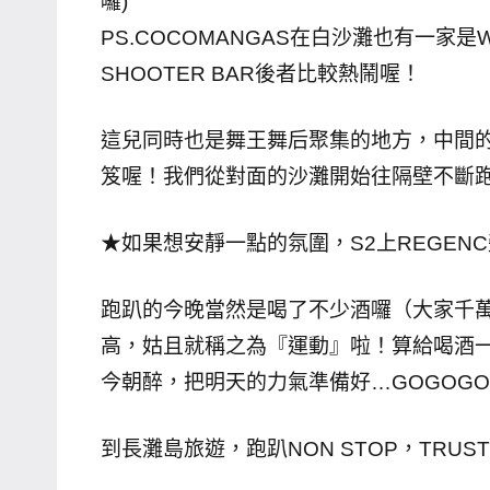
囉)
主
PS.COCOMANGAS在白沙灘也有一家是WI
持、
SHOOTER BAR後者比較熱鬧喔！
學
校
這兒同時也是舞王舞后聚集的地方，中間
企
笈喔！我們從對面的沙灘開始往隔壁不斷
業
講
★如果想安靜一點的氛圍，S2上REGENC
座、
部
落
跑趴的今晚當然是喝了不少酒囉（大家千
客
高，姑且就稱之為『運動』啦！算給喝酒
及
今朝醉，把明天的力氣準備好…GOGOG
旅
遊
到長灘島旅遊，跑趴NON STOP，TRUS
雜
誌