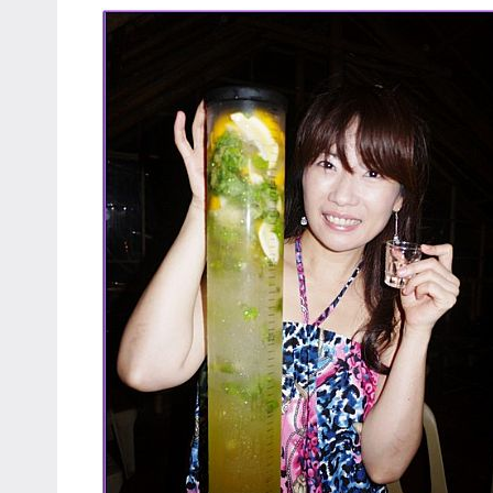
專
欄、
觀
光
局
合
作
達
人
對
象。
★