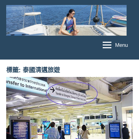
Skip
to
content
Menu
傑
★
傑
菲
菲
亞
標籤:
泰國清邁旅遊
亞
娃
娃
粉
JEFFIA
絲
FANG
團、
主
題
旅
遊、
達