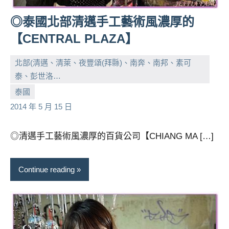
◎泰國北部清邁手工藝術風濃厚的
【CENTRAL PLAZA】
北部(清邁、清萊、夜豐頌(拜縣)、南奔、南邦、素可
泰、彭世洛…
小
No
泰國
芳
comments
2014 年 5 月 15 日
◎清邁手工藝術風濃厚的百貨公司【CHIANG MA […]
Continue reading