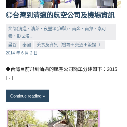
人
帶
◎台灣到清邁的航空公司及機場資訊
路、
旅
北部(清邁、清萊、夜豐頌(拜縣)、南奔、南邦、素可
遊
泰、彭世洛…
節
小
No
曼谷
泰國
美食及資訊（機場＋交通＋簽證..）
目
芳
comments
2014 年 6 月 2 日
來
賓、
News
◆台灣目前飛到清邁的航空公司簡單分述如下：2015
金
[…]
探
號
節
Continue reading
目
班
底、
外