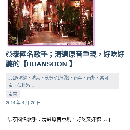
◎泰國名歌手；清邁原音重現，好吃好
聽的【HUANSOON 】
北部(清邁、清萊、夜豐頌(拜縣)、南奔、南邦、素可
泰、彭世洛…
小
No
泰國
芳
comments
2014 年 4 月 20 日
◎泰國名歌手；清邁原音重現，好吃又好聽 […]