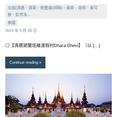
及
北部(清邁、清萊、夜豐頌(拜縣)、南奔、南邦、素可
活
泰、彭世洛…
動
小
No
主
泰國
持、
芳
comments
2014 年 5 月 26 日
學
校
◎【清邁黛蘭塔維渡假村Dhara Dhevi】（以 […]
企
業
講
Continue reading
座、
部
落
客
及
旅
遊
雜
誌