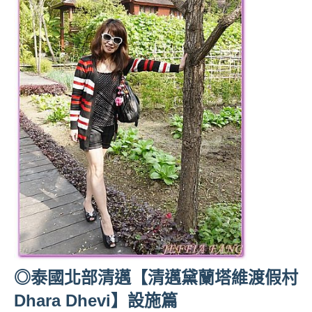
景
節
目
主
持、
吳
哥
窟
泰
國
旅
遊
書
作
者、
各
發
◎泰國北部清邁【清邁黛蘭塔維渡假村
表
Dhara Dhevi】設施篇
會