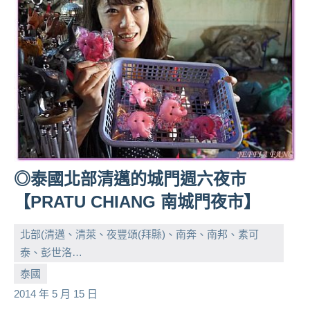
◎泰國北部清邁的城門週六夜市
【PRATU CHIANG 南城門夜市】
北部(清邁、清萊、夜豐頌(拜縣)、南奔、南邦、素可
泰、彭世洛…
小
No
泰國
芳
comments
2014 年 5 月 15 日