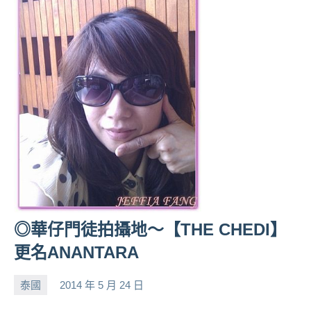
◎華仔門徒拍攝地～【THE CHEDI】
更名ANANTARA
泰國
2014 年 5 月 24 日
小
No