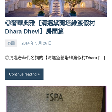
專
欄、
觀
◎奢華典雅【清邁黛蘭塔維渡假村
光
局
Dhara Dhevi】房間篇
合
作
泰國
2014 年 5 月 26 日
小
No
達
芳
comments
人
◎清邁奢華代名詞的【清邁黛蘭塔維渡假村Dhara […]
對
象。
★
Continue reading