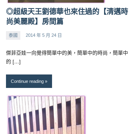
◎超級天王劉德華也來住過的【清邁時
尚美麗殿】房間篇
泰國
2014 年 5 月 24 日
小
No
芳
comments
傑菲亞娃一向覺得簡單中的美，簡單中的時尚，簡單中
的 […]
Continue reading