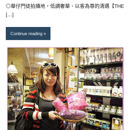
芳
comments
◎華仔門徒拍攝地，低調奢華、以客為尊的清邁【THE
[…]
Continue reading