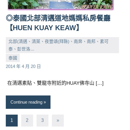
◎泰國北部清邁道地媽媽私房餐廳
【HUEN KUAY KEAW】
北部(清邁、清萊、夜豐頌(拜縣)、南奔、南邦、素可
泰、彭世洛…
小
No
泰國
芳
comments
2014 年 4 月 20 日
在清邁素貼、雙龍寺附近的HUAY佛寺山 […]
Continue reading
文
Next
1
2
3
»
Posts