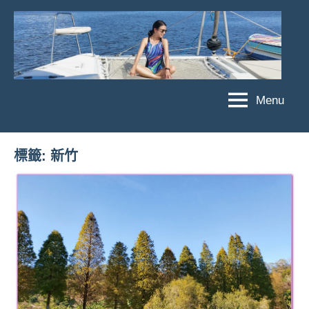
Skip
to
content
Menu
傑
★
傑
菲
菲
亞
標籤:
新竹
亞
娃
娃
粉
JEFFIA
絲
FANG
團、
主
題
旅
遊、
達