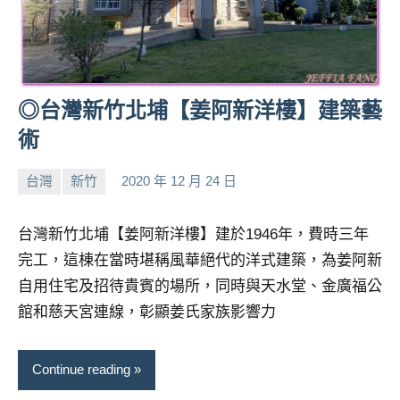
專
欄、
觀
光
局
◎台灣新竹北埔【姜阿新洋樓】建築藝
合
術
作
達
台灣
新竹
2020 年 12 月 24 日
人
小
No
對
芳
comments
台灣新竹北埔【姜阿新洋樓】建於1946年，費時三年
象。
★
完工，這棟在當時堪稱風華絕代的洋式建築，為姜阿新
自用住宅及招待貴賓的場所，同時與天水堂、金廣福公
館和慈天宮連線，彰顯姜氏家族影響力
Continue reading