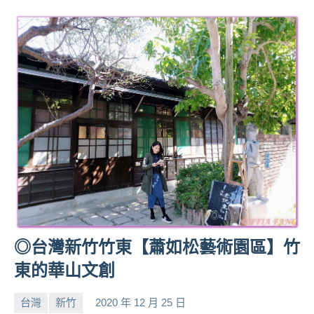
景
節
目
主
持、
吳
哥
窟
泰
國
旅
遊
書
作
者、
◎台灣新竹竹東【蕭如松藝術園區】竹
各
東的華山文創
發
表
台灣
新竹
2020 年 12 月 25 日
會
小
No