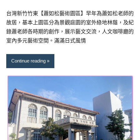
及
芳
comments
活
台灣新竹竹東【蕭如松藝術園區】早年為蕭如松老師的
動
故居，基本上園區分為景觀庭園的室外綠地林蔭，及紀
主
錄蕭老師各時期的創作，展示藝文交流，人文咖啡廳的
持、
室內多元藝術空間。滿滿日式風情
學
校
企
Continue reading
業
講
座、
部
落
客
及
旅
遊
雜
誌