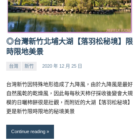
人
帶
路、
旅
遊
◎台灣新竹北埔大湖【落羽松秘境】限
節
時限地美景
目
來
台灣
新竹
2020 年 12 月 25 日
賓、
小
No
News
芳
comments
金
台灣新竹因特殊地形造成了九降風，由於九降風是最好
探
自然風乾的乾燥風，因此每每秋天柿仔採收後變會大規
號
模的日曬柿餅很是壯觀，而附近的大湖【落羽松秘境】
節
目
更是新竹限時限地的秘境美景
班
底、
Continue reading
外