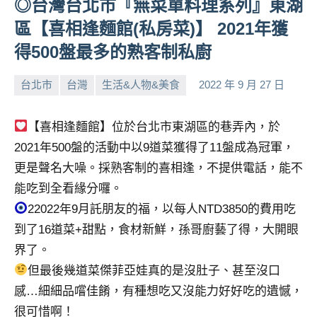
◎台灣台北市『無菜單料理系列』東湖
人
區【喜相逢麵館(私房菜)】 2021年獲
帶
得500盤最多的熟客制私廚
路、
旅
遊
台北市
台灣
生活&人物&美食
2022 年 9 月 27 日
小
No
節
芳
comments
目
【喜相逢麵館】位於台北市東湖區的巷弄內，於
來
2021年500盤的活動中以9道菜獲得了11盤成為冠軍，
賓、
更是聲名大噪。採熟客制的喜相逢，不提供電話，能不
News
金
能吃到全看緣分囉。
探
22022年9月託朋友的福，以每人NTD3850的費用吃
號
到了16道菜+甜點，食材新鮮，孫哥廚藝了得，大開眼
節
界了。
目
但最後幾道菜傑菲亞娃真的是沒肚子、甚至沒口
班
底、
感…細細品嚐佳餚，有種想吃又沒能力好好吃的遺憾，
外
很可惜啊！