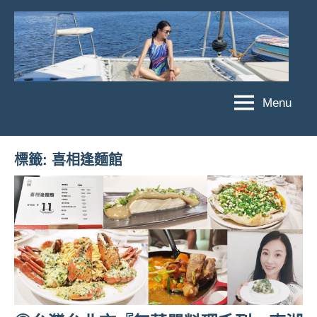
Skip
to
content
Menu
傑
★
傑
菲
菲
亞
標籤:
喜相逢麵館
亞
娃
娃
粉
JEFFIA
絲
FANG
團、
主
題
旅
遊、
達