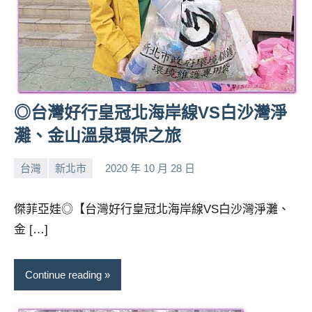
人
帶
路、
旅
遊
節
◎台灣好行皇冠北海岸線VS白沙灣淨
目
來
灘、金山溫泉環保之旅
賓、
News
台灣
新北市
2020 年 10 月 28 日
小
No
金
芳
comments
探
傑菲亞娃◎【台灣好行皇冠北海岸線VS白沙灣淨灘、
號
金 […]
節
目
班
Continue reading
底、
外