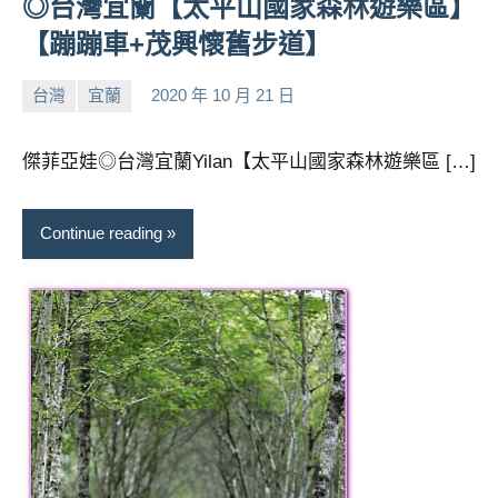
◎台灣宜蘭【太平山國家森林遊樂區】
及
【蹦蹦車+茂興懷舊步道】
活
動
主
台灣
宜蘭
2020 年 10 月 21 日
小
No
持、
芳
comments
學
傑菲亞娃◎台灣宜蘭Yilan【太平山國家森林遊樂區 […]
校
企
業
Continue reading
講
座、
部
落
客
及
旅
遊
雜
誌