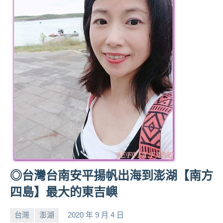
◎台灣台南安平揚帆出海到澎湖【南方
四島】最大的東吉嶼
台灣
澎湖
2020 年 9 月 4 日
小
No