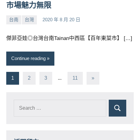
市場魅力無限
台南
台灣
2020 年 8 月 20 日
小
No
芳
comments
傑菲亞娃◎台灣台南Tainan中西區【百年東菜市】 […]
Continue reading
文
Next
1
2
3
...
11
»
Posts
章
分
頁