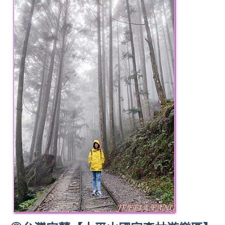
景
節
目
主
持、
吳
哥
窟
泰
國
旅
遊
書
作
者、
各
發
表
會