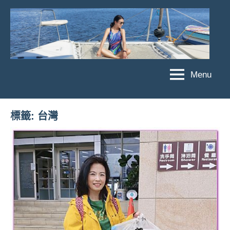
Skip
to
content
Menu
傑
★
傑
菲
菲
亞
標籤:
台灣
亞
娃
娃
粉
JEFFIA
絲
FANG
團、
主
題
旅
遊、
達