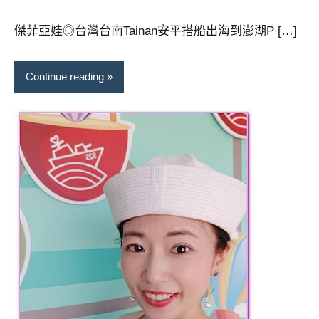
芳
comments
傑菲亞娃◎台灣台南Tainan安平搭船出海到澎湖P […]
Continue reading