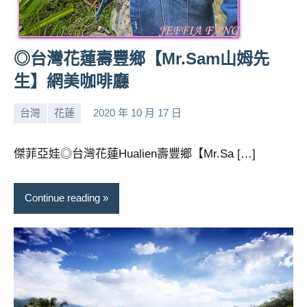
◎台灣花蓮壽豐鄉【Mr.Sam山姆先
生】網美咖啡廳
台灣
花蓮
2020 年 10 月 17 日
小
No
芳
comments
傑菲亞娃◎台灣花蓮Hualien壽豐鄉【Mr.Sa […]
Continue reading