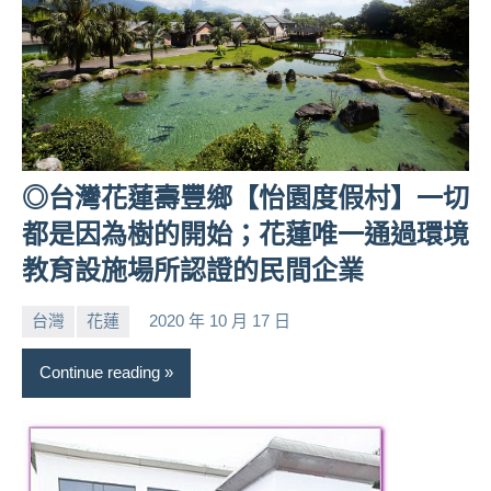
◎台灣花蓮壽豐鄉【怡園度假村】一切
都是因為樹的開始；花蓮唯一通過環境
教育設施場所認證的民間企業
台灣
花蓮
2020 年 10 月 17 日
小
No
芳
comments
Continue reading