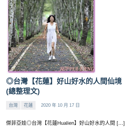
專
欄、
觀
光
局
合
作
達
人
對
象。
◎台灣【花蓮】好山好水的人間仙境
★
(總整理文)
台灣
花蓮
2020 年 10 月 17 日
小
No
芳
comments
傑菲亞娃◎台灣【花蓮Hualien】好山好水的人間 […]