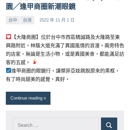
園╱逢甲商圈新潮眼鏡
台中
台灣
2022 年 11 月 1 日
小
No
芳
comments
【大隆商圈】位於台中市西區精誠路及大隆路至東
興路附近，林蔭大道充滿了異國風情的浪漫。兩旁特色
的店家，無論是生活小物，或是異國美食，都能滿足訪
客的五感。
逢甲商圈的眼鏡行，讓傑菲亞娃跳脫原來的黑框，
有了時尚甜美的感覺，真好。
Continue reading