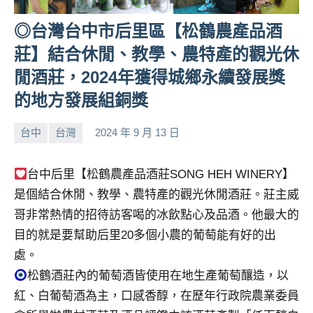
人
◎台灣台中市后里區【松鶴農產品酒
帶
路、
莊】結合休閒、教學、農特產的觀光休
旅
閒酒莊，2024年獲得城鄉永續發展獎
遊
的地方發展組銅獎
節
目
來
台中
台灣
2024 年 9 月 13 日
小
No
賓、
芳
comments
News
台中后里【松鶴農產品酒莊SONG HEH WINERY】
金
是個結合休閒、教學、農特產的觀光休閒酒莊。莊主威
探
哥非常熱情的招待訪客喝的冰飲點心及品酒。他最大的
號
節
目的就是要幫助后里20多個小農的葡萄能有好的出
目
處。
班
松鶴酒莊內的葡萄酒皆使用在地生產葡萄釀造，以
底、
紅、白葡萄酒為主，口感香醇，在歷年行政院農業委員
外