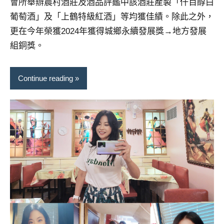
會所舉辦農村酒莊及酒品評鑑中該酒莊產製「仟百醇白
景
節
葡萄酒」及「上鶴特級紅酒」等均獲佳績。除此之外，
目
更在今年榮獲2024年獲得城鄉永續發展獎→地方發展
主
組銅獎。
持、
吳
哥
Continue reading
窟
泰
國
旅
遊
書
作
者、
各
發
表
會