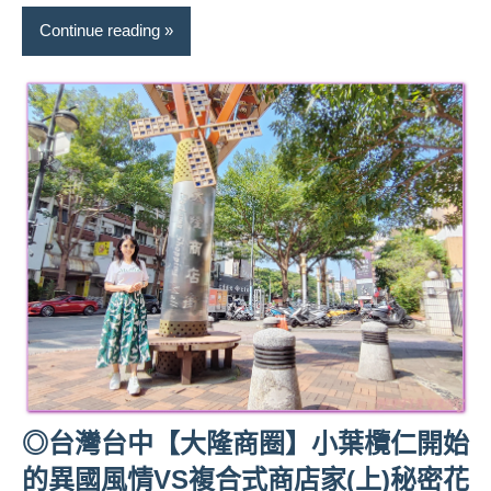
專
Continue reading
欄、
觀
光
局
合
作
達
人
對
象。
★
◎台灣台中【大隆商圈】小葉欖仁開始
的異國風情VS複合式商店家(上)秘密花