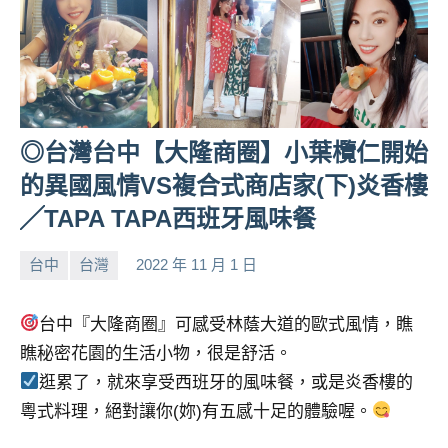
及
活
動
主
持、
學
◎台灣台中【大隆商圈】小葉欖仁開始
校
的異國風情VS複合式商店家(下)炎香樓
企
業
╱TAPA TAPA西班牙風味餐
講
座、
台中
台灣
2022 年 11 月 1 日
部
小
No
落
芳
comments
台中『大隆商圈』可感受林蔭大道的歐式風情，瞧
客
及
瞧秘密花園的生活小物，很是舒活。
旅
逛累了，就來享受西班牙的風味餐，或是炎香樓的
遊
粵式料理，絕對讓你(妳)有五感十足的體驗喔。
雜
誌