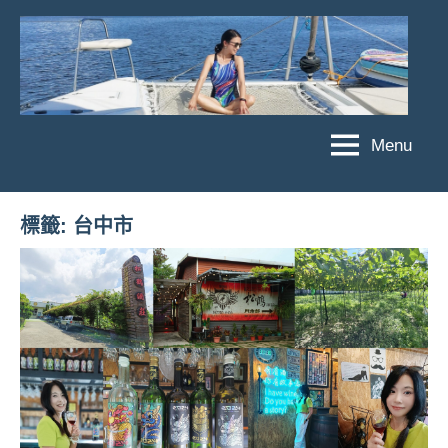
Skip
to
content
Menu
傑
★
傑
菲
菲
亞
標籤:
台中市
亞
娃
娃
粉
JEFFIA
絲
FANG
團、
主
題
旅
遊、
達