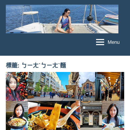
Skip
to
content
Menu
傑
★
傑
菲
菲
亞
標籤:
ㄅㄧㄤˋㄅㄧㄤˋ麵
亞
娃
娃
粉
JEFFIA
絲
FANG
團、
主
題
旅
遊、
達