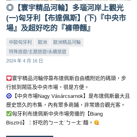
◎【寰宇精品河輪】多瑙河岸上觀光
人
帶
(一)匈牙利【布達佩斯】(下)『中央市
路、
場』及超好吃的『褲帶麵』
旅
遊
中歐匈牙利
歐洲
歐洲精品河輪
節
目
特殊旅遊/主題旅遊/永續旅遊
小
No
來
2024 年 4 月 16 日
芳
comments
賓、
News
寰宇精品河輪停靠布達佩斯自由橋附近的碼頭，步
金
行就到鬧區及中央市場，很是方便。
探
號
【中央市場Nagy Vásárcsarnok】是布達佩斯最大且
節
歷史悠久的市集，內有眾多商鋪，非常適合觀光客。
目
匈牙利布達佩斯中央市場旁邊的【Biang
班
Bisztró】：好吃的ㄅㄧㄤˋㄅㄧㄤˋ麵。
底、
外