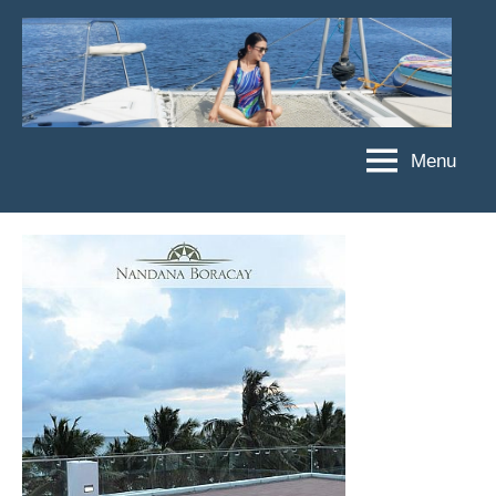
Skip
to
content
Menu
傑
★
傑
菲
菲
亞
亞
娃
娃
粉
JEFFIA
絲
FANG
團、
主
題
旅
遊、
達