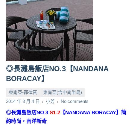
人
帶
路、
旅
遊
節
目
來
賓、
◎長灘島飯店NO.3【NANDANA
News
BORACAY】
金
探
東南亞-菲律賓
東南亞(含中南半島)
號
節
2014 年 3 月 4 日
小芳
No comments
目
◎長灘島飯店NO.3
S1-2
【NANDANA BORACAY】簡
班
約時尚，南洋新奇
底、
外