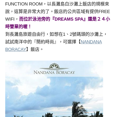
FUNCTION ROOM，以長灘島白沙灘上飯店的規模來
專
說，這算是非常大的了。飯店的公共區域有提供FREE
欄、
觀
WIFI，
而位於泳池旁的『DREAMS SPA』還是２４小
光
時營業的喔！
局
到長灘島旅遊自由行，如想在1、2號碼頭的沙灘上，
合
試試南洋中的『簡約時尚』，可選擇【
NANDANA
作
BORACAY
】飯店。
達
人
對
象。
★