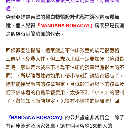
高標準，床上及窗簾
以金銀黑勾畫的圖騰，好貴族風
及
喔！
活
傑菲亞娃最喜歡的
黑白頓悟設計也都在浴室內表露無
動
主
遺
，個人覺得
『NANDANA BORACAY』
房間算是長灘
持、
島飯店時尚簡約風的代表。
學
校
◤傑菲亞娃提醒：這家飯店不佔床孩童的規定很嚴格，
企
三歲以下免費入住，但三歲以上就一定要加床（這跟長
業
講
灘島一般規定六歲以下才算不佔床的孩童是有很大的不
座、
同），所以強烈建議如果有帶小孩就別試這家飯店了，
部
除非能接受飯店的孩童規定，且低於三歲以下的孩童及
落
便不佔床還的負擔早餐費用，太多不利『小人』的限制
客
了，敬請知悉飯店規定，免得有不愉快的經驗喔）◢
及
旅
遊
『NANDANA BORACAY』
的公共設施非常齊全，除了
雜
有兩座泳池及兩家餐廳，還有個可容納150個人的
誌