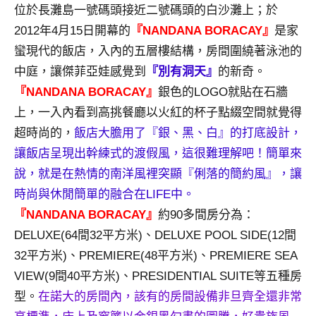
景
位於長灘島一號碼頭接近二號碼頭的白沙灘上；於
節
2012年4月15日開幕的
『NANDANA BORACAY』
是家
目
蠻現代的飯店，入內的五層樓結構，房間圍繞著泳池的
主
中庭，讓傑菲亞娃感覺到
『別有洞天』
的新奇。
持、
吳
『NANDANA BORACAY』
銀色的LOGO就貼在石牆
哥
上，一入內看到高挑餐廳以火紅的杯子點綴空間就覺得
窟
超時尚的，
飯店大膽用了『銀、黑、白』的打底設計，
泰
讓飯店呈現出幹練式的渡假風，這很難理解吧！簡單來
國
說，就是在熱情的南洋風裡突顯『俐落的簡約風』，讓
旅
遊
時尚與休閒簡單的融合在LIFE中。
書
『NANDANA BORACAY』
約90多間房分為：
作
DELUXE(64間32平方米)、DELUXE POOL SIDE(12間
者、
32平方米)、PREMIERE(48平方米)、PREMIERE SEA
各
發
VIEW(9間40平方米)、PRESIDENTIAL SUITE等五種房
表
型。
在諾大的房間內，
該有的房間設備非旦齊全還非常
會