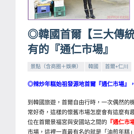
賓、
News
金
◎韓國首爾【三大傳
探
號
有的『通仁市場』
節
目
景點（含商圈＋娛樂）
韓國
首爾+仁川
班
底、
◎辣炒年糕始祖發源地首爾『通仁市場』，
外
景
節
到韓國旅遊，首爾自由行時，一次偶然的
目
常好奇，這樣的懷舊市場怎麼會有這麼有趣
主
位在首爾景福宮與安國站之間的
『通仁市
持、
市場，這裡一直最有名的就是「油煎年糕
吳