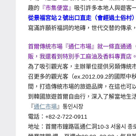
趣的
『市集便當』
吸引許多本地人與遊客
哥
窟
從景福宮站２號出口直走（會經過土俗村
泰
寫滿許願祈福詞的地磚，世代交替的傳承
國
旅
首爾傳統市場『通仁市場』就一條直通通
遊
販，我還看到特別手工麻油及香料專賣店
書
為了吸引觀光客，主辦單位提供另類傳統
作
召更多的觀光客（ex.2012.09.2的
者、
各
間，打造傳統市場的旅遊品牌，在這也可
發
到韓國旅遊首爾自由行，深入了解當地生
表
『
通仁市場
』통인시장
會
電話：+82-2-722-0911
及
地址：首爾市鐘路區通仁洞10-3 서울시 종로구
活
動