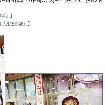
每月第三週日休息（依官網公告為主） 交通方式 : 捷運3號
市場』
】
的『孔德市場』
】