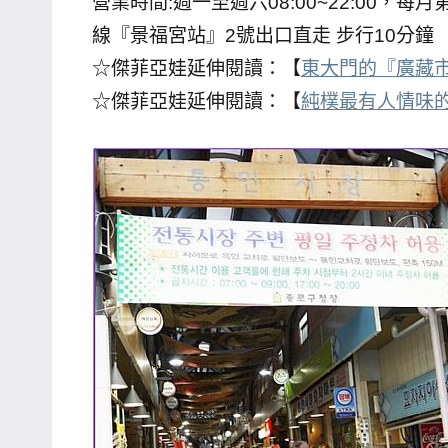
營業時間:週一至週六08:00~22:00，
主
線『景福宮站』2號出口直走 步行10分鐘
持、
☆傑菲亞娃延伸閱讀：【
東大門的『廣藏
學
☆傑菲亞娃延伸閱讀：【
純樸最有人情味
校
企
業
講
座、
部
落
客
及
旅
遊
雜
誌