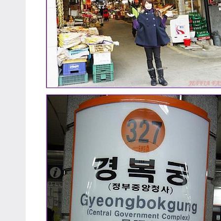
專
欄、
觀
光
局
合
作
達
人
對
象。
★