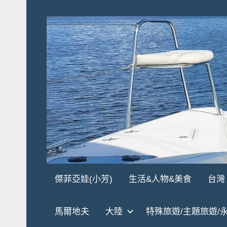
Skip
to
content
傑
★
傑菲亞娃(小芳)
生活&人物&美食
台灣
傑
菲
菲
馬爾地夫
大陸
特殊旅遊/主題旅遊/
亞
亞
娃