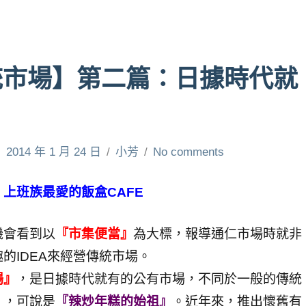
統市場】第二篇：日據時代就
2014 年 1 月 24 日
小芳
No comments
上班族最愛的飯盒CAFE
機會看到以
『市集便當』
為大標，報導通仁市場時就非
的IDEA來經營傳統市場。
場』
，是日據時代就有的公有市場，不同於一般的傳統
」，可說是
『辣炒年糕的始祖』
。近年來，推出懷舊有