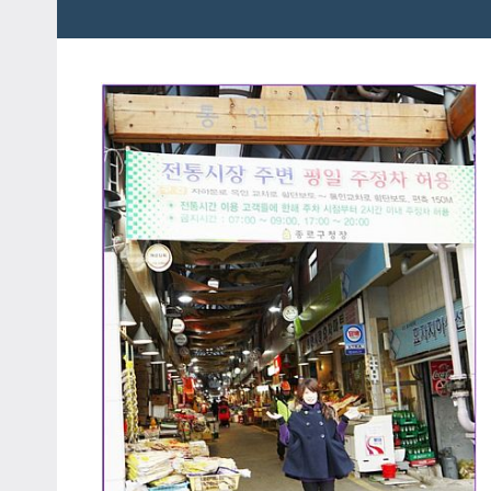
粉
娃
絲
團、
JEFFIA
主
FANG
題
旅
遊、
達
人
帶
路、
旅
遊
節
目
來