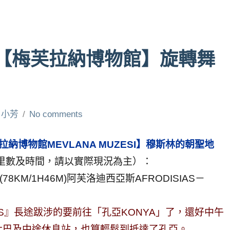
A【梅芙拉納博物館】旋轉舞
小芳
No comments
納博物館MEVLANA MUZESI】穆斯林的朝聖地
里數及時間，請以實際現況為主）：
78KM/1H46M)阿芙洛迪西亞斯AFRODISIAS－
AS』長途跋涉的要前往「孔亞KONYA」了，還好中午
大巴及中途休息站，也算輕鬆到抵達了孔亞。