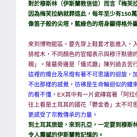
對於穆斯林（伊斯蘭教信徒）而言『梅芙拉納
主
因為梅芙拉納就葬這此，每年至少有150
持、
像笛子般的尖塔，藍綠色的塔身顯得格外
學
校
企
來到博物館區，要先穿上鞋套才能進入，
業
排棺木，不同顏色的官帽表示與穆汗默德
講
親」。陵墓旁邊是「儀式廳」陳列過去苦
座、
這裡的燭台及吊燈有著不可思議的迴旋，
部
不出那樣的感覺，彷彿是生命輪迴似的纏
落
的看不懂，
EX其中有一片瓷磚寫著「阿
客
及
往上看是土耳其的國花「鬱金香」太不可
旅
更感受了宗教傳承的力量。
遊
到土耳其旅遊，來到孔亞，一定要到穆斯林朝
雜
令人震撼的伊斯蘭教記憶的。
誌