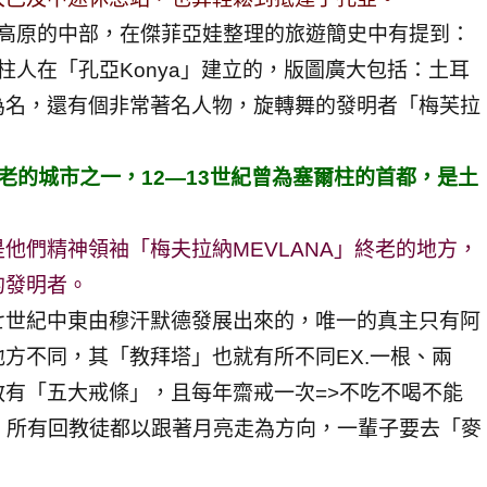
亞高原的中部，在傑菲亞娃整理的旅遊簡史中有提到：
塞爾柱人在「孔亞Konya」建立的，版圖廣大包括：土耳
為名，還有個非常著名人物，旋轉舞的發明者「梅芙拉
老的城市之一，12—13世紀曾為塞爾柱的首都，是土
他們精神領袖「梅夫拉納MEVLANA」終老的地方，
的發明者。
七世紀中東由穆汗默德發展出來的，唯一的真主只有阿
方不同，其「教拜塔」也就有所不同EX.一根、兩
有「五大戒條」，且每年齋戒一次=>不吃不喝不能
句，所有回教徒都以跟著月亮走為方向，一輩子要去「麥