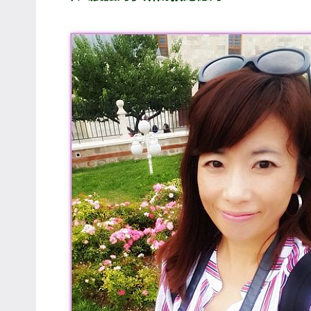
專
欄、
觀
光
局
合
作
達
人
對
象。
★