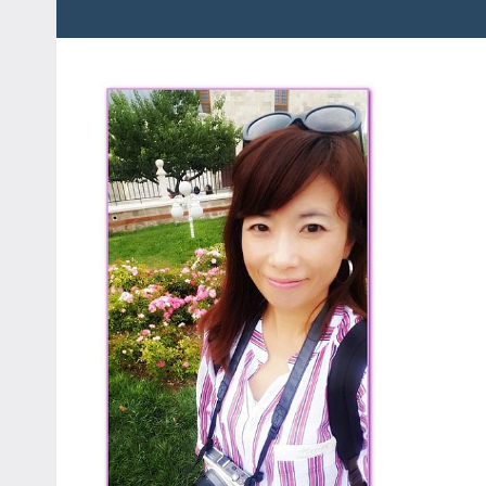
粉
娃
絲
團、
JEFFIA
主
FANG
題
旅
遊、
達
人
帶
路、
旅
遊
節
目
來