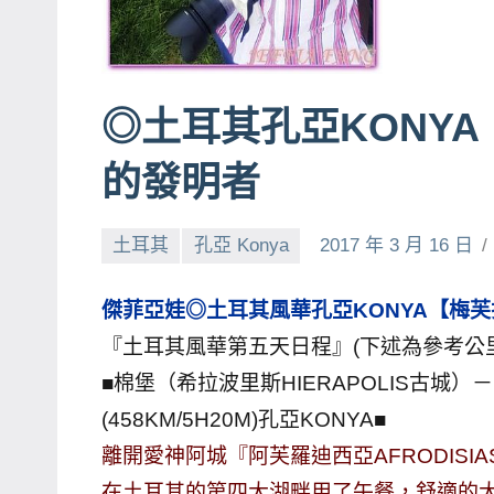
賓、
News
金
◎土耳其孔亞KONY
探
號
的發明者
節
目
土耳其
孔亞 Konya
2017 年 3 月 16 日
班
底、
傑菲亞娃◎土耳其風華孔亞KONYA【梅芙拉
外
景
『土耳其風華第五天日程』(下述為參考公
節
■棉堡（希拉波里斯HIERAPOLIS古城）－(
目
(458KM/5H20M)孔亞KONYA■
主
離開愛神阿城『阿芙羅迪西亞AFRODISI
持、
在土耳其的第四大湖畔用了午餐，舒適的
吳