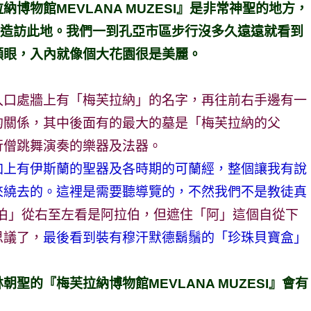
博物館MEVLANA MUZESI』是非常神聖的地方，
萬造訪此地。我們一到孔亞市區步行沒多久遠遠就看到
顯眼，入內就像個大花園很是美麗。
入口處牆上有「梅芙拉納」的名字，再往前右手邊有一
的關係，其中後面有的最大的墓是「梅芙拉納的父
行僧跳舞演奏的樂器及法器。
加上有伊斯蘭的聖器及各時期的可蘭經，整個讓我有說
來繞去的。這裡是需要聽導覽的，不然我們不是教徒真
拉伯」從右至左看是阿拉伯，但遮住「阿」這個自從下
思議了，
最後看到裝有穆汗默德鬍鬚的「珍珠貝寶盒」
聖的『梅芙拉納博物館MEVLANA MUZESI』會有