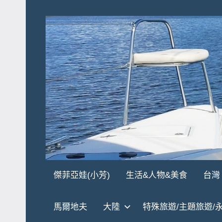
Skip
to
content
傑
★
傑菲亞娃(小芳)
生活&人物&美食
台灣
傑
菲
菲
馬爾地夫
大陸
特殊旅遊/主題旅遊/
亞
亞
娃