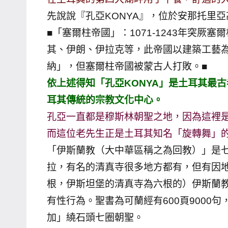
哥
先說說『孔亞KONYA』，位於安那托里
窟
■「塞爾柱帝國」：1071-1243年突厥
泰
其、伊朗、伊拉克等，此帝國以建築工藝
國
納」，但塞爾柱帝國被蒙古人打敗。■
旅
依上述得知「孔亞KONYA」是土耳其最古
遊
耳其傳統的宗教文化中心。
書
作
孔亞一直都是穆斯林朝聖之地，因為這裡是
者、
而這位老先生正是土耳其知名「旋轉舞」
各
「伊斯蘭教（大中華區稱之為回教）」是
發
拉，有名的清真寺很多地方都有，但有因地
表
根，伊斯坦堡的清真寺為六根的）伊斯蘭教
會
及
有性行為。聖書為可蘭經有600頁9000
活
加」繞石頭七圈朝聖。
動