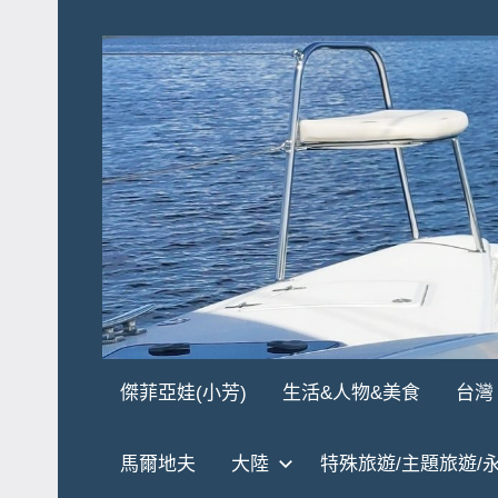
Skip
to
content
傑
★
傑菲亞娃(小芳)
生活&人物&美食
台灣
傑
菲
菲
馬爾地夫
大陸
特殊旅遊/主題旅遊/
亞
亞
娃