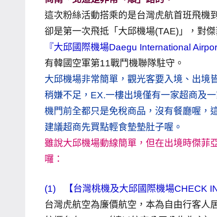
哥
這次粉絲活動搭乘的是台灣虎航首班飛機到
窟
卻是第一次飛抵「大邱機場(TAE)」，對
泰
『大邱國際機場Daegu International Airpo
國
有韓國空軍第11戰鬥機聯隊駐守。
旅
大邱機場非常簡單，觀光客要入境、出境皆簡
遊
稍嫌不足，EX.一樓出境僅有一家超商及一
書
作
機門前全都只是免稅商品，沒有餐廳喔，
者、
建議超商先買點輕食墊墊肚子喔。
各
雖說大邱機場動線簡單，但在出境時傑菲
發
囉：
表
會
(1)
【台灣桃機及大邱國際機場CHECK I
及
活
台灣虎航空為廉價航空，本為自由行客人居多
動