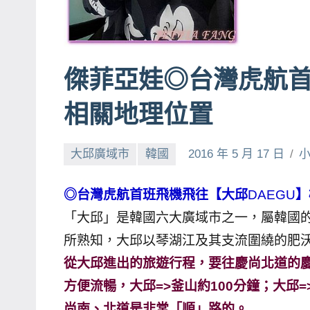
賓、
News
金
傑菲亞娃◎台灣虎航
探
號
相關地理位置
節
目
大邱廣域市
韓國
2016 年 5 月 17 日
班
底、
◎台灣虎航首班飛機飛往【大邱
DAEGU
】
外
景
「大邱」是韓國六大廣域市之一，屬韓國
節
所熟知，大邱以琴湖江及其支流圍繞的肥
目
從大邱進出的旅遊行程，要往慶尚北道的
主
方便流暢，大邱=>釜山約100分鐘；大邱
持、
尚南、北道是非常「順」路的。
吳