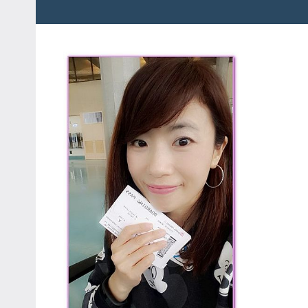
粉
娃
絲
團、
JEFFIA
主
FANG
題
旅
遊、
達
人
帶
路、
旅
遊
節
目
來