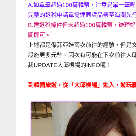
A.如單筆超過100萬韓幣，注意是單一筆喔
專
完整的退稅申請單需連同貨品帶至海關先行蓋
欄、
B.達退稅條件但未超過100萬韓幣，辦理好
觀
光
關即可。
局
上述都是傑菲亞娃兩次前往的經驗，但是
合
設施更多元些。因次有可能在下次前往大
作
起UPDATE大邱機場的INFO喔！
達
人
到韓國旅遊，從「大邱機場」進入，遊玩
對
象。
★