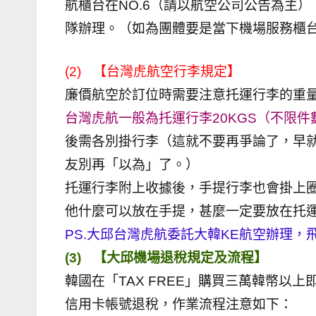
航櫃台在NO.6（請以航空公司公告為主
主
隊辦理。（如為團體要是當下機場服務櫃
持、
學
(2)
【台灣虎航空行李規定】
校
廉價航空於訂位時需要注意托運行李的重
企
台灣虎航一般為托運行李20KGS（不限件
業
講
後需各別掛行李（這就不要再爭論了，早
座、
友別再「以為」了。）
部
托運行李附上收據後，手提行李也會掛上圈
落
他什麼可以放在手提，甚麼一定要放在托
客
PS.大邱台灣虎航委託大韓KE航空辦理
及
(3)
【大邱機場退稅規定及流程】
旅
遊
韓國在「TAX FREE」購買三萬韓幣以
雜
信用卡帳號退稅，作業流程注意如下：
誌