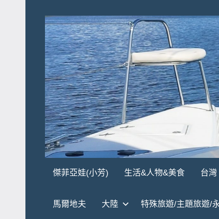
Skip
to
content
傑
★
傑菲亞娃(小芳)
生活&人物&美食
台灣
傑
菲
菲
馬爾地夫
大陸
特殊旅遊/主題旅遊/
亞
亞
娃