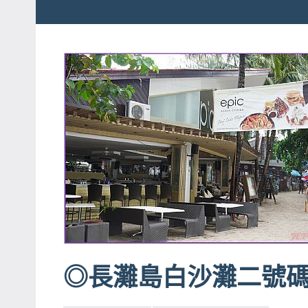
粉
娃
絲
團、
JEFFIA
主
FANG
題
旅
遊、
達
人
帶
路、
旅
遊
◎長灘島白沙灘二號碼頭
節
目
來