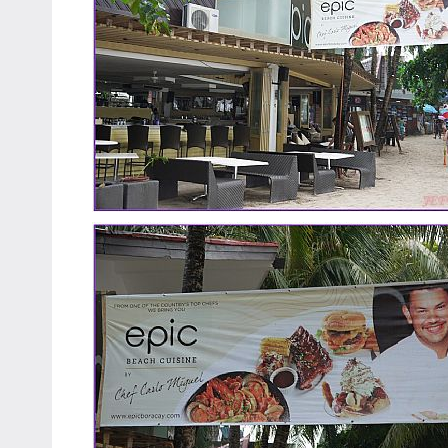
哥
窟
泰
國
旅
遊
書
作
者、
各
發
表
會
及
活
動