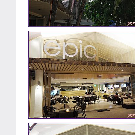
主
持、
學
校
企
業
講
座、
部
落
客
及
旅
遊
雜
誌