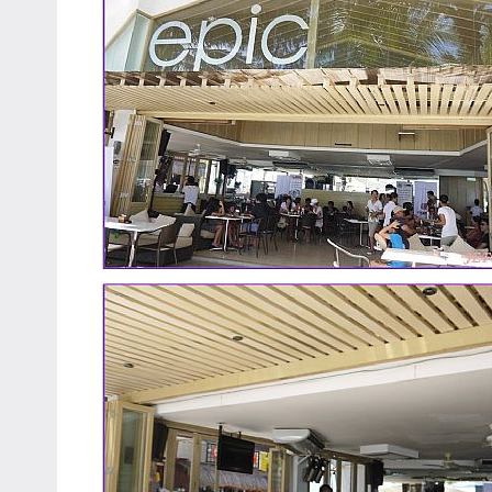
專
欄、
觀
光
局
合
作
達
人
對
象。
★