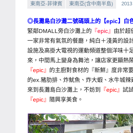
東南亞-菲律賓
東南亞(含中南半島)
2013
賓、
News
◎長灘島白沙灘二號碼頭上的【epic】
金
緊鄰DMALL旁白沙灘上的
『epic』
由於超
探
一家非常有氣氛的餐廳，純白＋淺黃的設
號
節
設施及高掛大電視的運動頻道整個洋味十足，
目
來，中間馬上變身為舞池，讓店家更顯熱
班
『epic』
的主廚對食材的『新鮮』度非常
底、
的ex.豬肋排、炸魷魚、炸大蝦、水牛城辣
外
來到長灘島白沙灘上，不妨到
『epic』
試
景
『epic』
隨興享美食。
節
目
主
持、
吳