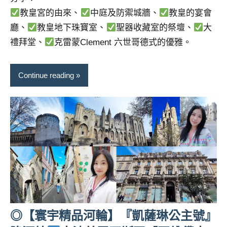
教皇宮的由來、
中庭及防禦城牆、
教皇的宴會
廳、
教皇地下珠寶室、
聖器收藏室的祭壇、
大
禮拜堂、
克雷蒙Clement 六世哥德式的優雅。
Continue reading
◎【寰宇精品河輪】『凱薩琳公主號』