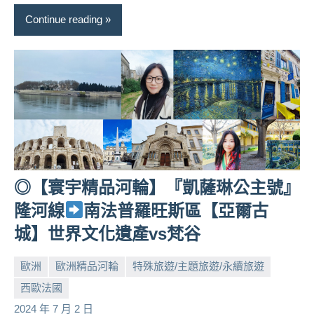
Continue reading
◎【寰宇精品河輪】『凱薩琳公主號』
隆河線
南法普羅旺斯區【亞爾古
城】世界文化遺產vs梵谷
歐洲
歐洲精品河輪
特殊旅遊/主題旅遊/永續旅遊
西歐法國
小
No
2024 年 7 月 2 日