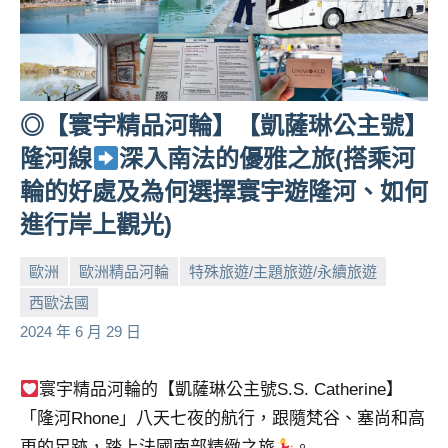
◎【寰宇精品河輪】【凱薩琳公主號】
隆河線
深入南法的優雅之旅(搭乘河
輪的好處及為何選擇寰宇遊隆河、如何
進行岸上觀光)
歐洲
歐洲精品河輪
特殊旅遊/主題旅遊/永續旅遊
西歐法國
小
No
2024 年 6 月 29 日
芳
comments
寰宇精品河輪的【凱薩琳公主號S.S. Catherine】
「隆河Rhone」八天七夜的航行，跟隨梵谷、塞尚和高
更的足跡，踏上法國南部精緻之旅
。