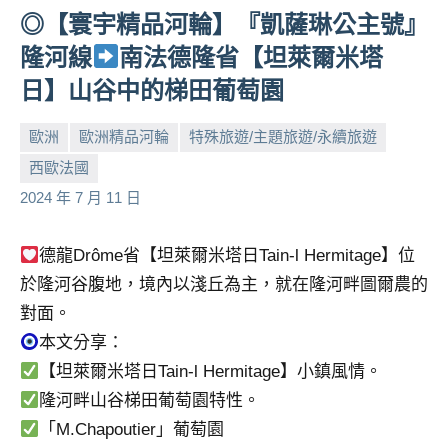
◎【寰宇精品河輪】『凱薩琳公主號』
人
帶
隆河線
南法德隆省【坦萊爾米塔
路、
日】山谷中的梯田葡萄園
旅
遊
歐洲
歐洲精品河輪
特殊旅遊/主題旅遊/永續旅遊
節
目
西歐法國
小
No
來
2024 年 7 月 11 日
芳
comments
賓、
News
德龍Drôme省【坦萊爾米塔日Tain-l Hermitage】位
金
於隆河谷腹地，境內以淺丘為主，就在隆河畔圖爾農的
探
號
對面。
節
本文分享：
目
【坦萊爾米塔日Tain-l Hermitage】小鎮風情。
班
隆河畔山谷梯田葡萄園特性。
底、
「M.Chapoutier」葡萄園
外