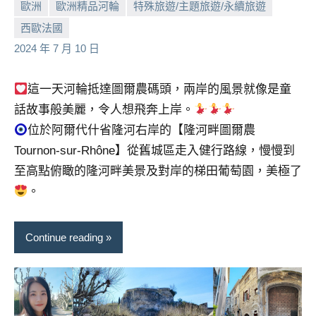
歐洲
歐洲精品河輪
特殊旅遊/主題旅遊/永續旅遊
及
活
西歐法國
小
No
動
2024 年 7 月 10 日
芳
comments
主
持、
這一天河輪抵達圖爾農碼頭，兩岸的風景就像是童
學
話故事般美麗，令人想飛奔上岸。
校
企
位於阿爾代什省隆河右岸的【隆河畔圖爾農
業
Tournon-sur-Rhône】從舊城區走入健行路線，慢慢到
講
至高點俯瞰的隆河畔美景及對岸的梯田葡萄園，美極了
座、
。
部
落
客
Continue reading
及
旅
遊
雜
誌