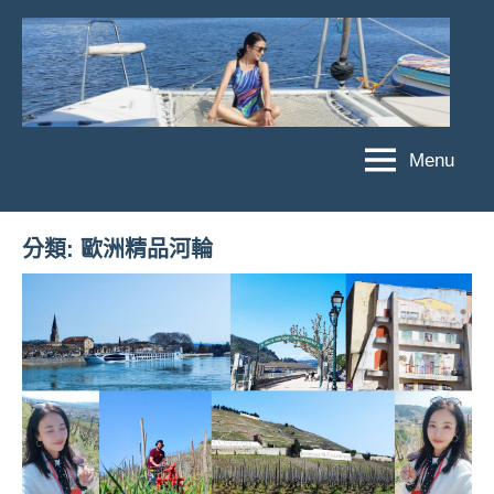
Skip
to
content
Menu
傑
★
傑
菲
菲
亞
分類:
歐洲精品河輪
亞
娃
娃
粉
JEFFIA
絲
FANG
團、
主
題
旅
遊、
達