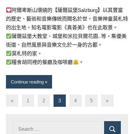
阿爾卑斯山環繞的【薩爾茲堡Salzburg】以其豐富
的歷史、藝術和音樂傳統而聞名於世，音樂神童莫札特
的出生地，知名電影電影《真善美》也在此取景。
薩爾茲堡大教堂、城堡和米拉貝爾花園..等，集優美
街道、自然風景與音樂文化於一身的古都。
莫札特的家。
糧食胡同裡的餐廳及咖啡廳
。
Continue reading
文
Previous
Next
«
1
2
3
4
5
»
Posts
Posts
章
分