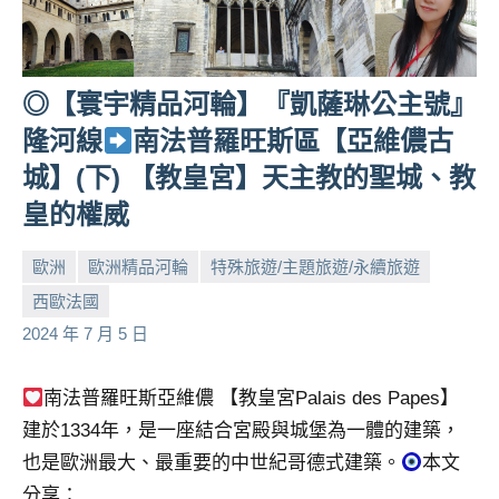
◎【寰宇精品河輪】『凱薩琳公主號』
隆河線
南法普羅旺斯區【亞維儂古
城】(下) 【教皇宮】天主教的聖城、教
皇的權威
歐洲
歐洲精品河輪
特殊旅遊/主題旅遊/永續旅遊
西歐法國
小
No
2024 年 7 月 5 日
芳
comments
南法普羅旺斯亞維儂 【教皇宮Palais des Papes】
建於1334年，是一座結合宮殿與城堡為一體的建築，
也是歐洲最大、最重要的中世紀哥德式建築。
本文
分享：