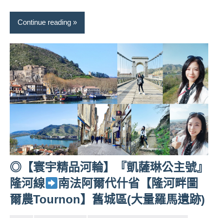
景
節
Continue reading
目
主
持、
吳
哥
窟
泰
國
旅
遊
書
作
◎【寰宇精品河輪】『凱薩琳公主號』
者、
各
隆河線
南法阿爾代什省【隆河畔圖
發
爾農Tournon】舊城區(大量羅馬遺跡)
表
會