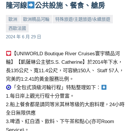
隆河線
公共設施、餐食、艙房
歐洲
歐洲精品河輪
特殊旅遊/主題旅遊/永續旅遊
西歐法國
小
No
2024 年 6 月 29 日
芳
comments
【UNIWORLD Boutique River Cruises寰宇精品河
輪】【凱薩琳公主號S.S. Catherine】於2014年下水，
長135公尺、寬11.4公尺，可容納150人、 Staff 57人，
完美的1:2.41的黃金服務比例。
「全包式頂級河輪行程」特點整理如下：
1.每日岸上觀光行程十分豐富。
2.船上餐食都是請同等米其林等級的大廚料理，24小時
全日無限供應
3.啤酒、紅白酒、飲料、下午茶和點心(亦可Room
Service)。