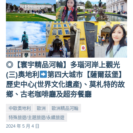
◎【寰宇精品河輪】多瑙河岸上觀光
(三)奧地利
第四大城市【薩爾茲堡】
歷史中心(世界文化遺產)、莫札特的故
鄉、古老咖啡廳及超夯餐廳
中歐奧地利
歐洲
歐洲精品河輪
特殊旅遊/主題旅遊/永續旅遊
小
No
2024 年 5 月 4 日
芳
comments