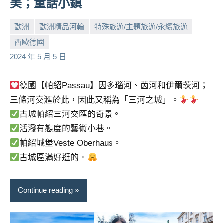
美；童話小鎮
歐洲
歐洲精品河輪
特殊旅遊/主題旅遊/永續旅遊
西歐德國
小
No
2024 年 5 月 5 日
芳
comments
德國【帕紹Passau】因多瑙河、茵河和伊爾茨河；
三條河交滙於此，因此又稱為「三河之城」。
古城帕紹三河交匯的奇景。
活潑有態度的藝術小巷。
帕紹城堡Veste Oberhaus。
古城區滿好逛的。
Continue reading