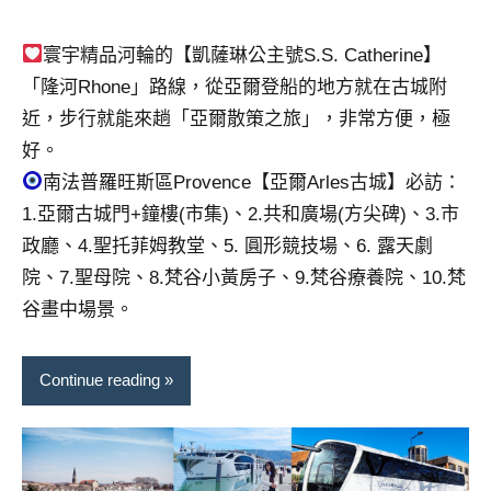
芳
comments
寰宇精品河輪的【凱薩琳公主號S.S. Catherine】
「隆河Rhone」路線，從亞爾登船的地方就在古城附
近，步行就能來趟「亞爾散策之旅」，非常方便，極
好。
南法普羅旺斯區Provence【亞爾Arles古城】必訪：
1.亞爾古城門+鐘樓(市集)、2.共和廣場(方尖碑)、3.市
政廳、4.聖托菲姆教堂、5. 圓形競技場、6. 露天劇
院、7.聖母院、8.梵谷小黃房子、9.梵谷療養院、10.梵
谷畫中場景。
Continue reading