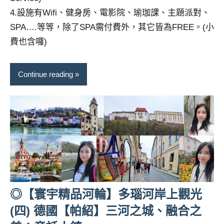
4.設施有Wifi、健身房、電影院、瑜珈課、主題派對、
SPA….等等，除了SPA需付費外，其它皆為FREE。(小
費也含囉)
Continue reading
◎【寰宇精品河輪】多瑙河岸上觀光
(四) 德國【帕紹】三河之城、融合之