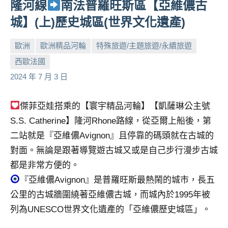
隆河線
南法普羅旺斯區【亞維儂古
城】(上)歷史城區(世界文化遺產)
歐洲
歐洲精品河輪
特殊旅遊/主題旅遊/永續旅遊
西歐法國
小
No
2024 年 7 月 3 日
芳
comments
傑菲亞娃搭乘的【寰宇精品河輪】【凱薩琳公主號
S.S. Catherine】隆河Rhone路線，從亞爾上船後，第
二站就是『亞維儂Avignon』且停靠的碼頭就在古城的
對面。無論是跟著導覽遊古城又或是自己步行漫步古城
都是非常方便的。
『亞維儂Avignon』是普羅旺斯最熱鬧的城市，長五
公里的古城牆圍繞著亞維儂古城，而城內於1995年被
列為UNESCO世界文化遺產的「亞維儂歷史城區」。