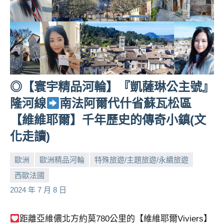
專
欄、
觀
光
局
合
作
◎【寰宇精品河輪】『凱薩琳公主號』
達
隆河線
南法阿爾代什省蘇瓦松區
人
【維維耶爾】千年歷史的傳奇小鎮(文
對
象。
化走讀)
★
歐洲
歐洲精品河輪
特殊旅遊/主題旅遊/永續旅遊
西歐法國
小
No
2024 年 7 月 8 日
芳
comments
距離亞維儂北方約莫780公里的【維維耶爾Viviers】