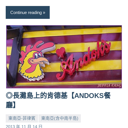
專
Continue reading
欄、
觀
光
局
合
作
達
人
對
象。
★
◎長灘島上的肯德基【ANDOKS餐
廳】
東南亞-菲律賓
東南亞(含中南半島)
小
No
2013 年 11 月 14 日