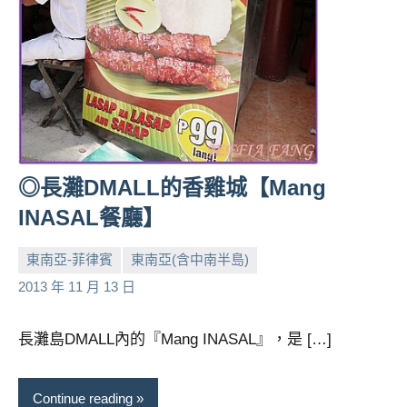
◎長灘DMALL的香雞城【Mang
INASAL餐廳】
東南亞-菲律賓
東南亞(含中南半島)
小
No
2013 年 11 月 13 日
芳
comments
長灘島DMALL內的『Mang INASAL』，是 […]
Continue reading