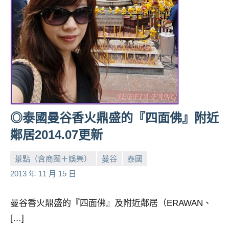
及
活
動
主
持、
學
校
企
業
◎泰國曼谷香火鼎盛的『四面佛』附近
講
座、
鄰居2014.07更新
部
落
景點（含商圈＋娛樂）
曼谷
泰國
客
小
No
2013 年 11 月 15 日
及
芳
comments
旅
曼谷香火鼎盛的『四面佛』及附近鄰居（ERAWAN、
遊
雜
[…]
誌