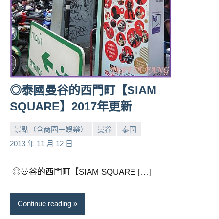
◎泰國曼谷的西門町【SIAM
SQUARE】2017年更新
景點（含商圈＋娛樂）
曼谷
泰國
小
No
2013 年 11 月 12 日
芳
comments
◎曼谷的西門町【SIAM SQUARE […]
Continue reading