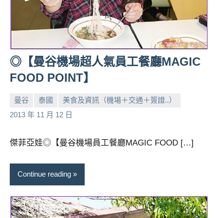
◎【曼谷機場超人氣員工餐廳MAGIC
FOOD POINT】
曼谷
泰國
美食及資訊（機場＋交通＋簽證..）
小
No
2013 年 11 月 12 日
芳
comments
傑菲亞娃◎【曼谷機場員工餐廳MAGIC FOOD […]
Continue reading