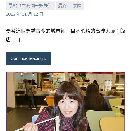
景點（含商圈＋娛樂）
曼谷
泰國
小
No
2013 年 11 月 12 日
芳
comments
曼谷這個穿越古今的城市裡，目不暇給的高樓大廈；飯
店 […]
Continue reading