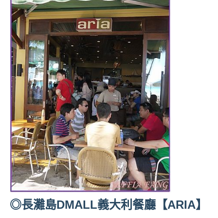
人
帶
路、
旅
遊
節
目
來
賓、
News
金
探
號
節
目
班
底、
◎長灘島DMALL義大利餐廳【ARIA】
外