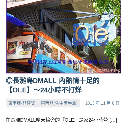
◎長灘島DMALL 內熱情十足的
【OLE】～24小時不打烊
東南亞-菲律賓
東南亞(含中南半島)
2013 年 11 月 8 日
小
No
芳
comments
在長灘DMALL摩天輪旁的『OLE』是家24小時營 […]