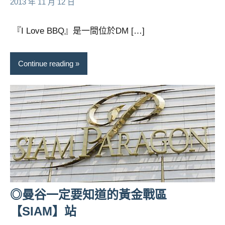
小
No
2013 年 11 月 12 日
芳
comments
『I Love BBQ』是一間位於DM […]
Continue reading
◎曼谷一定要知道的黃金戰區
【SIAM】站