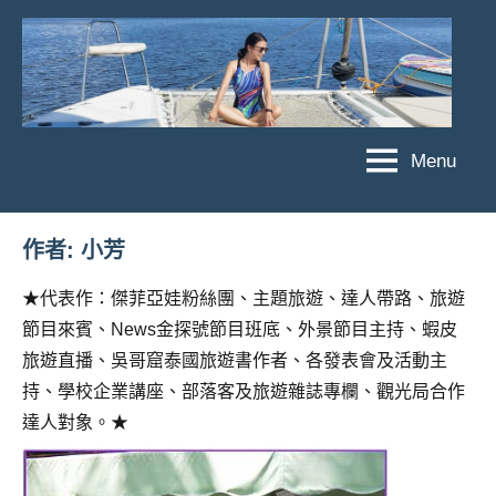
Skip
to
content
Menu
傑
★
傑
菲
菲
亞
作者:
小芳
亞
娃
娃
★代表作：傑菲亞娃粉絲團、主題旅遊、達人帶路、旅遊
粉
JEFFIA
節目來賓、News金探號節目班底、外景節目主持、蝦皮
絲
FANG
團、
旅遊直播、吳哥窟泰國旅遊書作者、各發表會及活動主
主
持、學校企業講座、部落客及旅遊雜誌專欄、觀光局合作
題
達人對象。★
旅
遊、
達