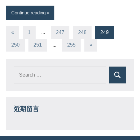
Continue reading
文
Previous
«
1
...
247
248
249
Posts
章
Next
250
251
...
255
»
Posts
分
頁
近期留言