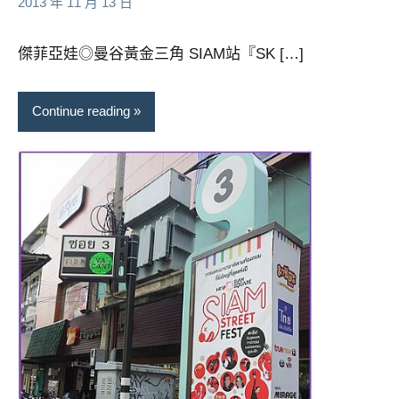
2013 年 11 月 13 日
芳
comments
傑菲亞娃◎曼谷黃金三角 SIAM站『SK […]
Continue reading