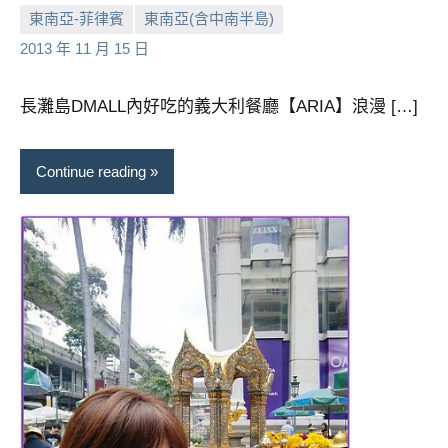
景
東南亞-菲律賓
東南亞(含中南半島)
節
小
No
2013 年 11 月 15 日
目
芳
comments
主
持、
長灘島DMALL內好吃的義大利餐廳【ARIA】浪漫 […]
吳
哥
Continue reading
窟
泰
國
旅
遊
書
作
者、
各
發
表
會