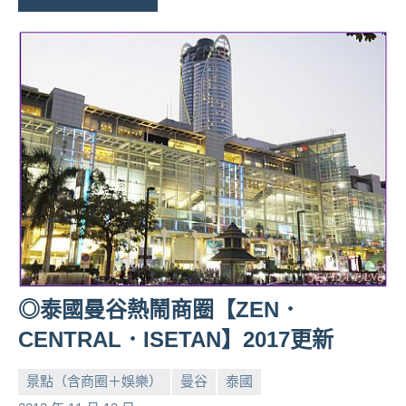
◎泰國曼谷熱鬧商圈【ZEN．
CENTRAL．ISETAN】2017更新
景點（含商圈＋娛樂）
曼谷
泰國
小
No