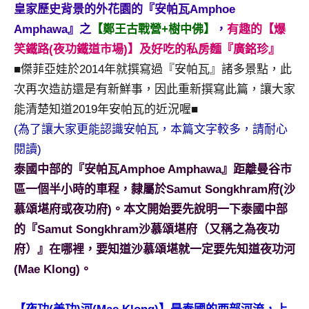
景
皇家歷史背景的外花園的『安帕瓦Amphoe
節
Amphawa』之
【鄭王古戰營+樹中佛】
，
有趣的【爆
目
笑鐵路(夜功鐵道市場)】及好吃的私房麵『廣銘珍』
主
■傑菲亞娃於2014年就撰寫過『安帕瓦』諸多景點，此
持、
吳
次再次造訪還是有新鮮事，因此重新撰寫此篇，讓大家
哥
能清楚知道2019年安帕瓦的近況喔■
窟
(為了讓大家更能認識安帕瓦，本篇文字較多，請耐心
泰
閱讀)
國
泰國中部的『安帕瓦Amphoe Amphawa』距離曼谷市
旅
遊
區一個半小時的車程，隸屬於Samut Songkhram府(沙
書
慕頌堪府或夜功府)。本文開始要先說明一下泰國中部
作
的『Samut Songkhram沙慕頌堪府（又稱之為夜功
者、
府）』在哪裡，要知道沙慕頌堪就一定要先知道夜功河
各
發
(Mae Klong)。
表
會