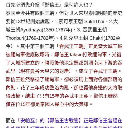
首先必須先介紹『鄭信王』是何許人也？
泰國至今共有四個王朝，但對世人來說泰國明顯的歷史
要從13世紀開始說起，1.素可泰王朝 SukhThai、2.大
城王朝Ayutthaya(1350-1767年)、3. 吞武里王朝
Thonburi(1769-1782年)、4.卻克里王朝 Chakri(1782至
今）。其中第三個王朝
「吞武里王朝」正是當大城王城
被緬甸軍徹底破壞時，鄭信王Taksin打敗緬甸軍，光復
了大城所建立的，勝戰後他決定遷都到湄南河下游的吞
武里（現在曼谷大皇宮的對岸），成立了吞武里王朝。
鄭信王雖然擊退了緬甸軍，卻必須馬上面對各個部落的
內亂，花了三年成功整治內亂，卻也讓他身邊的大將取
得政權，結束了只有15年的吞武里王朝，鄭信王雖然
僅在位15年卻是泰國人民心中的大英雄。
而在
『安帕瓦』的【鄭信王古戰營】正是鄭信王曾經在