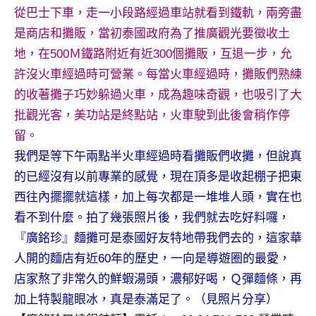
從巴士下車，走一小段路經過車站就看到鐵軌，兩旁盡
是商店和攤販，當初泰國政府為了推廣觀光要徵收土
地，在500Ｍ鐵路附近有近300個攤販，互退一步，允
許沒火車經過時可營業。每當火車經過時，攤販們熟練
的收著攤子巧妙躲過火車，成為趣味奇觀，也吸引了大
批觀光客，美功站是終點站，火車駛到此後會稍作停
留。
我們是等下午兩點半火車經過時看攤販們收攤，但說真
的已經沒有以前專業的感覺，現在頂多是收起棚子把東
西往內擺擺就這樣，加上每次都是一堆堆人頭，實在也
看不到什麼。拍了幾張照片後，我們就去吃好料囉，
『廣銘珍』麵攤可是泰國好友特地帶我們去的，這家華
人開的麵店有近60年的歷史，一向是導遊圈的最愛，
店家熬了非常久的鮮蝦湯頭，濃郁好喝，Ｑ彈麵條，再
加上特製龍眼冰，真是泰滿足了。（見照片分享）