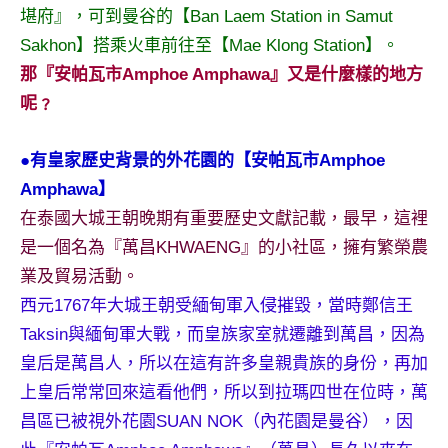
堪府』，可到曼谷的【Ban Laem Station in Samut
專
Sakhon】搭乘火車前往至【Mae Klong Station】。
欄、
觀
那『安帕瓦市Amphoe Amphawa』又是什麼樣的地方
光
呢﹖
局
合
●有皇家歷史背景的外花園的【安帕瓦市Amphoe
作
Amphawa】
達
人
在泰國大城王朝晚期有重要歷史文獻記載，最早，這裡
對
是一個名為『萬昌KHWAENG』的小社區，擁有繁榮農
象。
業及貿易活動。
★
西元1767年大城王朝受緬甸軍入侵摧毀，當時鄭信王
Taksin與緬甸軍大戰，而皇族家室就遷離到萬昌，因為
皇后是萬昌人，所以在這有許多皇親貴族的身份，再加
上皇后常常回來這看他們，所以到拉瑪四世在位時，萬
昌區已被視外花園SUAN NOK（內花園是曼谷），因