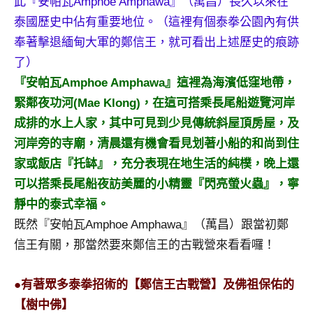
此『安帕瓦Amphoe Amphawa』（萬昌）長久以來在
泰國歷史中佔有重要地位。（這裡有個泰拳公園內有供
奉著擊退緬甸大軍的鄭信王，就可看出上述歷史的痕跡
了）
『安帕瓦Amphoe Amphawa』這裡為海濱低窪地帶，
緊鄰夜功河(Mae Klong)，在這可搭乘長尾船遊覽河岸
成排的水上人家，其中可見到少見傳統斜屋頂房屋，及
河岸旁的寺廟，清晨還有機會看見划著小船的和尚到住
家或飯店『托缽』，充分表現在地生活的純樸，晚上還
可以搭乘長尾船夜訪美麗的小精靈『閃亮螢火蟲』，寧
靜中的泰式幸福。
既然『安帕瓦Amphoe Amphawa』（萬昌）跟當初鄭
信王有關，那當然要來鄭信王的古戰營來看看囉！
●有著眾多泰拳招術的【鄭信王古戰營】及佛祖保佑的
【樹中佛】