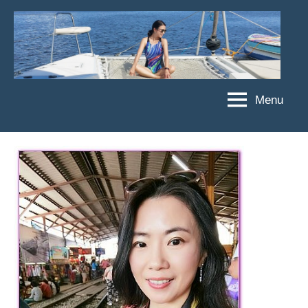
Skip
to
content
Menu
傑
★
傑
菲
菲
亞
亞
娃
娃
粉
JEFFIA
絲
FANG
團、
主
題
旅
遊、
達