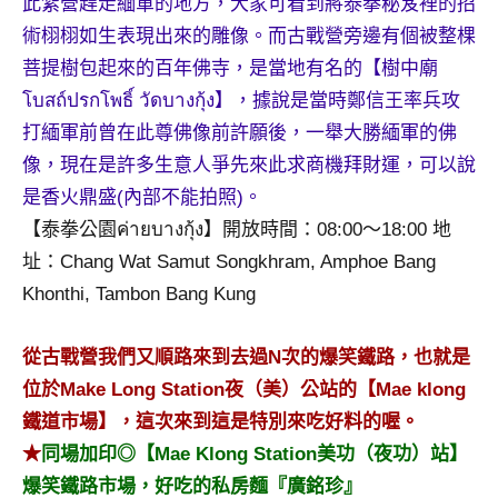
此紮營趕走緬軍的地方，大家可看到將泰拳秘笈裡的招
術栩栩如生表現出來的雕像。而古戰營旁邊有個被整棵
菩提樹包起來的百年佛寺，是當地有名的【樹中廟
โบสถ์ปรกโพธิ์ วัดบางกุ้ง】，據說是當時鄭信王率兵攻
打緬軍前曾在此尊佛像前許願後，一舉大勝緬軍的佛
像，現在是許多生意人爭先來此求商機拜財運，可以說
是香火鼎盛(內部不能拍照)。
【泰拳公園ค่ายบางกุ้ง】開放時間：08:00～18:00 地
址：Chang Wat Samut Songkhram, Amphoe Bang
Khonthi, Tambon Bang Kung
從古戰營我們又順路來到去過N次的爆笑鐵路，也就是
位於Make Long Station夜（美）公站的【Mae klong
鐵道市場】，這次來到這是特別來吃好料的喔。
★
同場加印◎【Mae Klong Station美功（夜功）站】
爆笑鐵路市場，好吃的私房麵『廣銘珍』