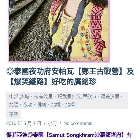
人
帶
路、
旅
遊
節
目
來
賓、
◎泰國夜功府安帕瓦【鄭王古戰營】及
News
【爆笑鐵路】好吃的廣銘珍
金
探
中部(大城、拉差汶里、班武里(七岩華欣..)、碧差汶里、
號
節
北碧、夜功、佛統、北欖、北標…
目
泰國
班
2019 年 5 月 7 日
小芳
No comments
底、
外
傑菲亞娃◎泰國【Samut Songkhram沙慕頌堪府】有