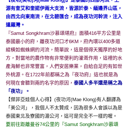
【夜功(美功)河(Mae Klong)】是泰國的西部河流，上
及
源有奎艾和奎諾伊兩大支流，皆源於泰、緬邊界山區，
活
由西北向東南流，在北碧匯合，成為夜功河幹流，注入
動
主
暹羅灣。
持、
『Samut Songkhram沙慕頌堪府』面積416平方公里是
學
泰國最小的府，離夜功河口才6KM，府內環以400多道
校
縱橫如蜘蛛網的河流，簡單說，這是個得天獨厚的好地
企
方，對當地的農作物有非常便利的灌溉作用，這裡的水
業
講
產海鮮也非常豐富，人們安居樂業，自給自足的有如世
座、
外桃源。在1722年前都稱之為『夜功府』這也就是為
部
何現在會聽到兩的名字的原因，
泰國人多半還是稱之為
落
「夜功」。
客
【傑菲亞娃個人心得】(夜功河(Mae Klong)有人翻譯為
及
旅
「美公河」，我個人不太贊成，因為很多人會誤以為是
遊
泰國東北及寮國的湄公河，這可是完全不一樣的喔。
雜
要前往距離曼谷74公里的『Samut Songkhram沙慕頌
誌