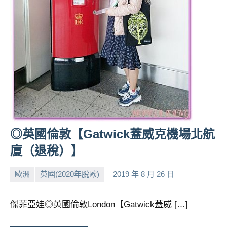
人
帶
路、
旅
遊
節
目
來
賓、
News
◎英國倫敦【Gatwick蓋威克機場北航
金
探
廈（退稅）】
號
節
歐洲
英國(2020年脫歐)
2019 年 8 月 26 日
小
No
目
班
芳
comments
傑菲亞娃◎英國倫敦London【Gatwick蓋威 […]
底、
外