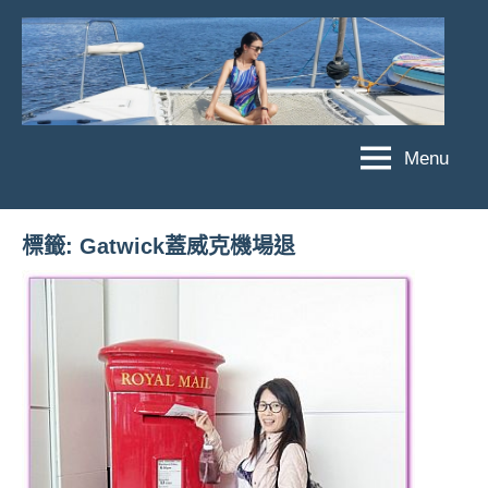
Skip
to
content
Menu
傑
★
傑
菲
菲
亞
標籤:
Gatwick蓋威克機場退
亞
娃
娃
粉
JEFFIA
絲
FANG
團、
主
題
旅
遊、
達