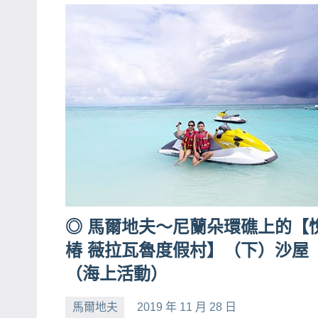
哥
窟
泰
國
旅
遊
書
作
者、
各
發
◎ 馬爾地夫～尼蘭朵環礁上的【
表
椿 薇拉瓦魯度假村】（下）沙屋
會
（海上活動）
及
活
馬爾地夫
2019 年 11 月 28 日
小
No
動