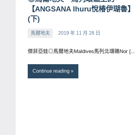
【ANGSANA Ihuru悅椿伊瑚魯】
賓、
News
(下)
金
馬爾地夫
2019 年 11 月 28 日
探
小
No
號
芳
comments
節
傑菲亞娃◎馬爾地夫Maldives馬列北環礁Nor […
目
班
Continue reading
底、
外
景
節
目
主
持、
吳