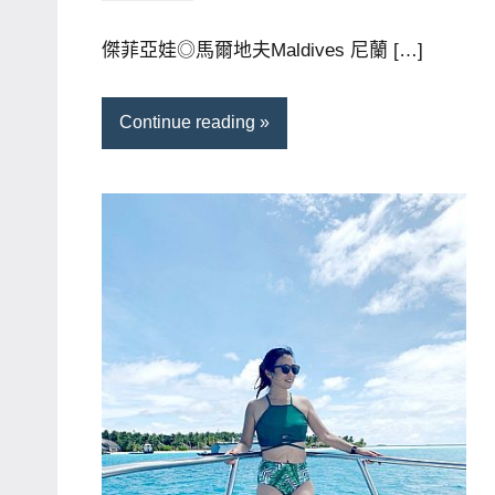
芳
comments
主
傑菲亞娃◎馬爾地夫Maldives 尼蘭 […]
持、
學
Continue reading
校
企
業
講
座、
部
落
客
及
旅
遊
雜
誌