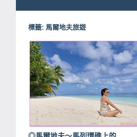
粉
娃
絲
團、
標籤:
馬爾地夫旅遊
JEFFIA
主
FANG
題
旅
遊、
達
人
帶
路、
旅
遊
節
目
◎馬爾地夫～馬列環礁上的
來