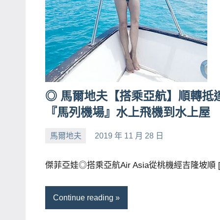
專
欄、
觀
光
局
合
◎ 馬爾地夫【搭乘亞航】順轉抵
作
『馬列機場』水上飛機到水上屋
達
人
馬爾地夫
2019 年 11 月 28 日
對
小
No
象。
芳
comments
傑菲亞娃◎搭乘亞航Air Asia從桃機經吉隆坡順 [
★
Continue reading