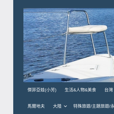
Skip
to
content
傑
★
傑菲亞娃(小芳)
生活&人物&美食
台灣
傑
菲
菲
馬爾地夫
大陸
特殊旅遊/主題旅遊/
亞
亞
娃