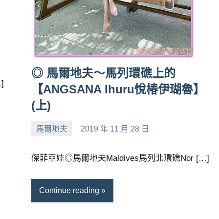
◎ 馬爾地夫～馬列環礁上的
]
【ANGSANA Ihuru悅椿伊瑚魯】
(上)
馬爾地夫
2019 年 11 月 28 日
小
No
芳
comments
傑菲亞娃◎馬爾地夫Maldives馬列北環礁Nor […]
Continue reading