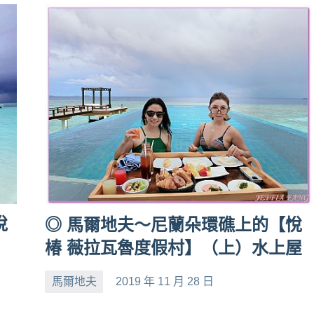
悅
◎ 馬爾地夫～尼蘭朵環礁上的【悅
椿 薇拉瓦魯度假村】（上）水上屋
馬爾地夫
2019 年 11 月 28 日
小
No
芳
comments