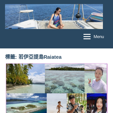
Skip
to
content
Menu
傑
★
傑
菲
菲
亞
標籤:
若伊亞提島Raiatea
亞
娃
娃
粉
JEFFIA
絲
FANG
團、
主
題
旅
遊、
達