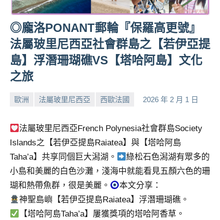
人
帶
◎龐洛PONANT郵輪『保羅高更號』
路、
法屬玻里尼西亞社會群島之【若伊亞提
旅
遊
島】浮潛珊瑚礁VS【塔哈阿島】文化
節
之旅
目
來
歐洲
法屬玻里尼西亞
西歐法國
2026 年 2 月 1 日
賓、
小
No
News
芳
comments
法屬玻里尼西亞French Polynesia社會群島Society
金
探
Islands之【若伊亞提島Raiatea】與【塔哈阿島
號
Taha’a】共享同個巨大潟湖。
綠松石色潟湖有眾多的
節
小島和美麗的白色沙灘，淺海中就能看見五顏六色的珊
目
瑚和熱帶魚群，很是美麗。
本文分享：
班
底、
神聖島嶼【若伊亞提島Raiatea】浮潛珊瑚礁。
外
【塔哈阿島Taha’a】屢獲獎項的塔哈阿香草。